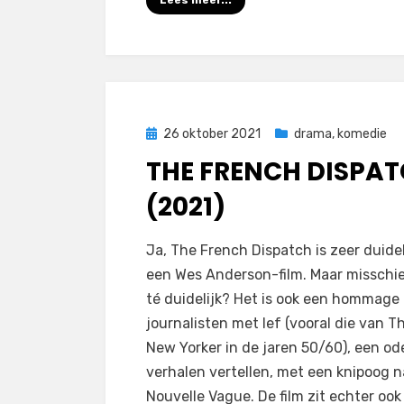
Lees meer...
Geplaatst
26 oktober 2021
drama
,
komedie
op
THE FRENCH DISPA
(2021)
door
Filmofiel.nl
Ja, The French Dispatch is zeer duidel
een Wes Anderson-film. Maar misschi
té duidelijk? Het is ook een hommage
journalisten met lef (vooral die van T
New Yorker in de jaren 50/60), een od
verhalen vertellen, met een knipoog n
Nouvelle Vague. De film zit echter ook