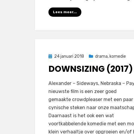
Lees meer...
Geplaatst
24 januari 2018
drama
,
komedie
op
DOWNSIZING (2017)
op
door
Laat een reactie achter
Filmofiel.nl
Alexander – Sideways, Nebraska – Pay
Downsizing
nieuwste film is een zeer goed
(2017)
gemaakte crowdpleaser met een paar
cynische steken naar onze maatschap
Daarnaast is het ook een wat
voortkabbelende komedie met een mo
klein verhaaltje over opgroeien en/of