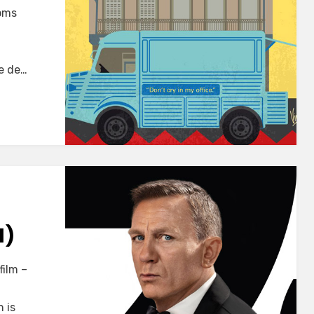
oms
je de…
1)
film –
 is