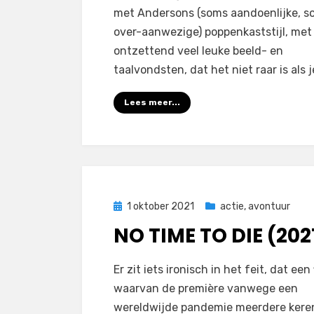
met Andersons (soms aandoenlijke, s
over-aanwezige) poppenkaststijl, met
ontzettend veel leuke beeld- en
taalvondsten, dat het niet raar is als 
Lees meer...
Geplaatst
1 oktober 2021
actie
,
avontuur
op
NO TIME TO DIE (202
door
Filmofiel.nl
Er zit iets ironisch in het feit, dat een 
waarvan de première vanwege een
wereldwijde pandemie meerdere keren