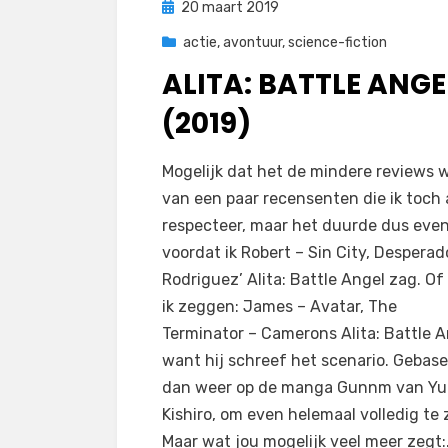
Geplaatst
20 maart 2019
op
actie
,
avontuur
,
science-fiction
ALITA: BATTLE ANGE
(2019)
op
door
Laat een reactie achter
Filmofiel.nl
Mogelijk dat het de mindere reviews 
Alita:
van een paar recensenten die ik toch 
Battle
respecteer, maar het duurde dus eve
Angel
voordat ik Robert – Sin City, Desperad
(2019)
Rodriguez’ Alita: Battle Angel zag. O
ik zeggen: James – Avatar, The
Terminator – Camerons Alita: Battle A
want hij schreef het scenario. Gebas
dan weer op de manga Gunnm van Yu
Kishiro, om even helemaal volledig te z
Maar wat jou mogelijk veel meer zegt