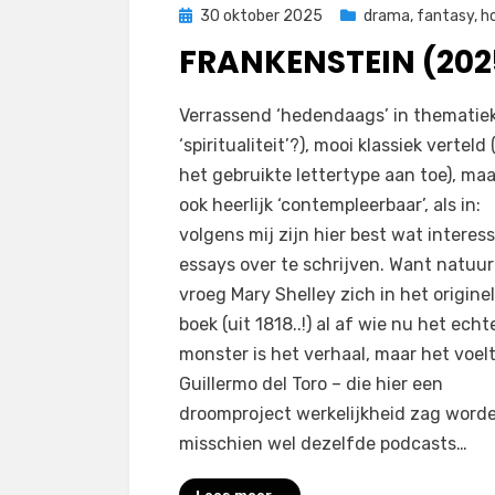
Geplaatst
30 oktober 2025
drama
,
fantasy
,
ho
op
FRANKENSTEIN (202
door
Filmofiel.nl
Verrassend ‘hedendaags’ in thematiek
‘spiritualiteit’?), mooi klassiek verteld 
het gebruikte lettertype aan toe), ma
ook heerlijk ‘contempleerbaar’, als in:
volgens mij zijn hier best wat interes
essays over te schrijven. Want natuurl
vroeg Mary Shelley zich in het origine
boek (uit 1818..!) al af wie nu het echt
monster is het verhaal, maar het voelt
Guillermo del Toro – die hier een
droomproject werkelijkheid zag word
misschien wel dezelfde podcasts…