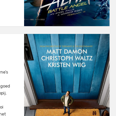
ne’s
 goed
pij.
oi
 het