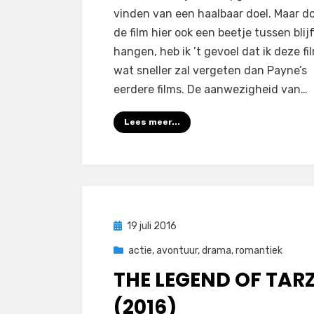
vinden van een haalbaar doel. Maar d
de film hier ook een beetje tussen blij
hangen, heb ik ’t gevoel dat ik deze fi
wat sneller zal vergeten dan Payne’s
eerdere films. De aanwezigheid van…
Lees meer...
Geplaatst
19 juli 2016
op
actie
,
avontuur
,
drama
,
romantiek
THE LEGEND OF TAR
(2016)