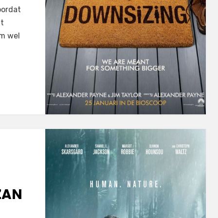
oordat
ft
lm wel
ZAN