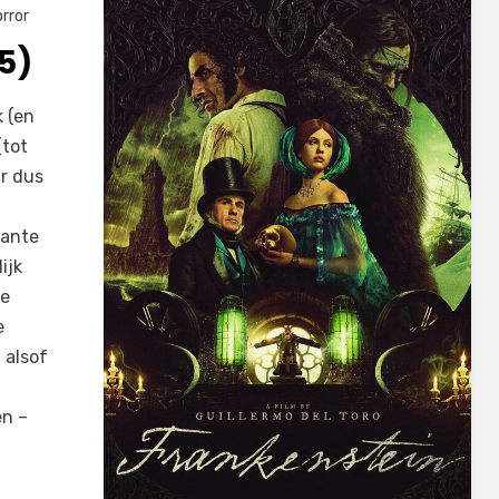
rror
5)
 (en
(tot
ar dus
sante
ijk
le
e
 alsof
en –