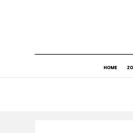
Doorgaan
naar
inhoud
HOME
ZO