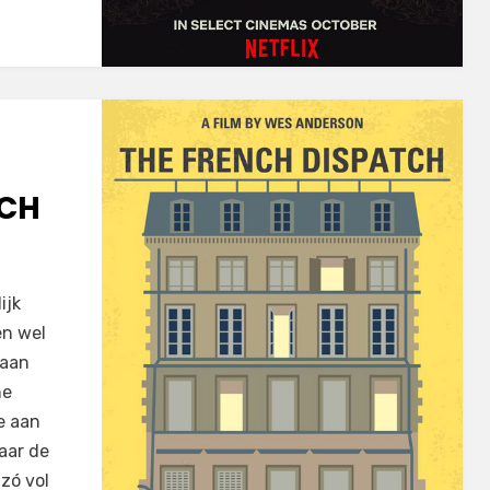
TCH
ijk
en wel
 aan
he
e aan
aar de
 zó vol