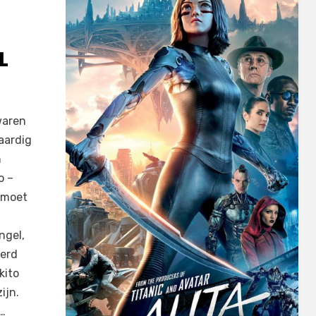
L
waren
aardig
n
o –
f moet
ngel,
eerd
kito
ijn.
:…