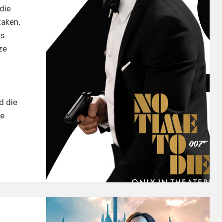
 die
zaken.
gs
ze
d die
je