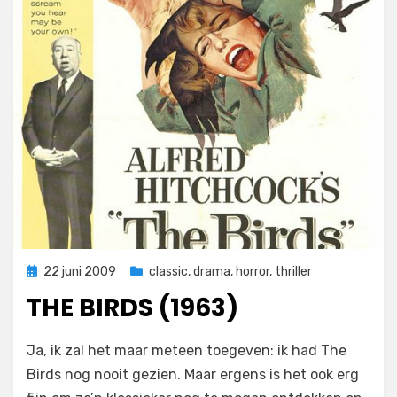
Geplaatst
22 juni 2009
classic
,
drama
,
horror
,
thriller
op
THE BIRDS (1963)
op
door
Laat een reactie achter
Filmofiel.nl
Ja, ik zal het maar meteen toegeven: ik had The
The
Birds nog nooit gezien. Maar ergens is het ook erg
Birds