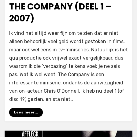
op
THE COMPANY (DEEL 1 –
2007)
op
door
Laat een reactie achter
Filmofiel.nl
Ik vind het altijd weer fijn om te zien dat er niet
The
alleen behoorlijk veel geld wordt gestoken in films,
Company
maar ook wel eens in tv-miniseries. Natuurlijk is het
(deel
1
qua productie ook vrijwel exact vergelijkbaar, dus
–
waarom ik die ‘verbazing’ telkens voel: je ne sais
2007)
pas. Wat ik wel weet: The Company is een
interessante miniserie, ondanks de aanwezigheid
van on-acteur Chris O’Donnell. Ik heb nu deel 1 (of
disc 1?) gezien, en sta niet…
Lees meer...