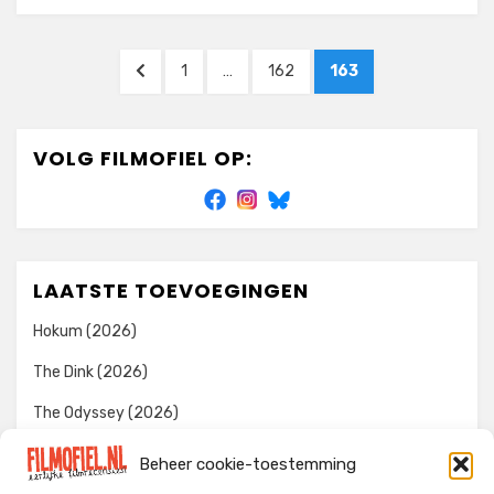
Berichtnavigatie
VORIGE
PAGINA
PAGINA
PAGINA
1
…
162
163
PAGINA
VOLG FILMOFIEL OP:
LAATSTE TOEVOEGINGEN
Hokum (2026)
The Dink (2026)
The Odyssey (2026)
Evil Dead Burn (2026)
Beheer cookie-toestemming