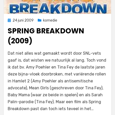
Geplaatst
24 juni 2009
komedie
op
SPRING BREAKDOWN
(2009)
op
door
Laat een reactie achter
Filmofiel.nl
Dat niet alles wat gemaakt wordt door SNL-vets
Spring
gaaf is, dat wisten we natuurlijk al lang. Toch vond
Breakdown
ik dat bv. Amy Poehler en Tina Fey de laatste jaren
(2009)
deze bijna-vloek doorbroken, met variërende rollen
in Hamlet 2 (Amy Poehler als antisemitische
advocate), Mean Girls (geschreven door Tina Fey),
Baby Mama (waar ze beide in spelen) en als Sarah
Palin-parodie (Tina Fey). Maar een film als Spring
Breakdown past dan toch iets teveel in het…