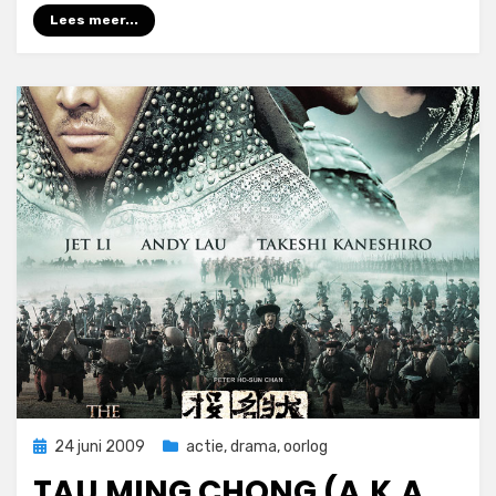
Lees meer...
Geplaatst
24 juni 2009
actie
,
drama
,
oorlog
op
TAU MING CHONG (A.K.A.