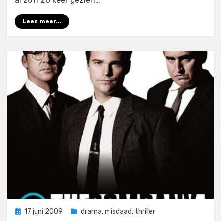
al zo’n 20 keer gezien…
Lees meer...
Geplaatst
17 juni 2009
drama
,
misdaad
,
thriller