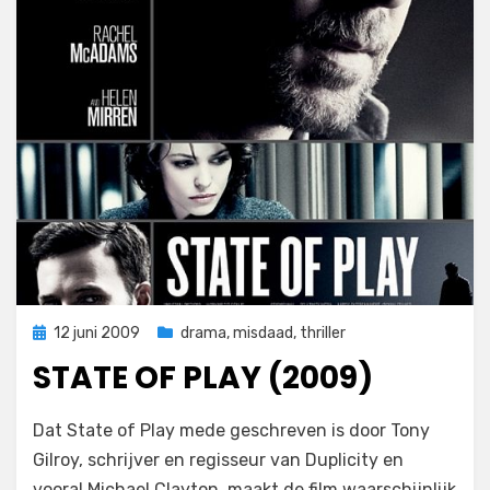
Geplaatst
12 juni 2009
drama
,
misdaad
,
thriller
op
STATE OF PLAY (2009)
op
door
Laat een reactie achter
Filmofiel.nl
Dat State of Play mede geschreven is door Tony
State
Gilroy, schrijver en regisseur van Duplicity en
of
vooral Michael Clayton, maakt de film waarschijnlijk