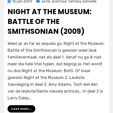
Geplaatst
10 juni 2009
actie
,
avontuur
,
fantasy
,
komedie
op
NIGHT AT THE MUSEUM:
BATTLE OF THE
SMITHSONIAN (2009)
op
door
Laat een reactie achter
Filmofiel.nl
Weet je: as far as sequels go: Night at the Museum:
Night
Battle of the Smithsonian is gewoon weer leuk
at
familievermaak, net als deel 1. Vanaf nu ga ik niet
the
Museum:
meer die hele titel typen, dat begrijp je. Het wordt
Battle
nu dus Night at the Museum: BotS. Of maar
of
gewoon Night at the Museum 2. Leukste
the
toevoeging in deel 2: Amy Adams. Toch wel één
Smithsonian
van de leukste/beste nieuwe actrices… In deel 2 is
(2009)
Larry Daley…
Lees meer...