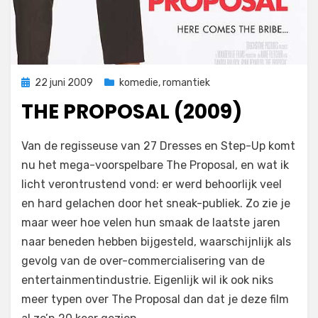
Geplaatst
22 juni 2009
komedie
,
romantiek
op
THE PROPOSAL (2009)
op
door
Laat een reactie achter
Filmofiel.nl
Van de regisseuse van 27 Dresses en Step-Up komt
The
nu het mega-voorspelbare The Proposal, en wat ik
Proposal
licht verontrustend vond: er werd behoorlijk veel
(2009)
en hard gelachen door het sneak-publiek. Zo zie je
maar weer hoe velen hun smaak de laatste jaren
naar beneden hebben bijgesteld, waarschijnlijk als
gevolg van de over-commercialisering van de
entertainmentindustrie. Eigenlijk wil ik ook niks
meer typen over The Proposal dan dat je deze film