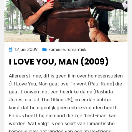
Geplaatst
12 juni 2009
komedie
,
romantiek
op
I LOVE YOU, MAN (2009)
op
door
Laat een reactie achter
Filmofiel.nl
Allereerst: nee, dit is geen film over homosensuelen
I
;). I Love You, Man gaat over ’n vent (Paul Rudd) die
Love
gaat trouwen met een heerlijke dame (Rashida
You,
Man
Jones, o.a. uit The Office US), en er dan achter
(2009)
komt dat hij eigenlijk geen echte vrienden heeft.
En dus heeft hij niemand die zijn ‘best-man’ kan
worden. Wat volgt is een soort van romantische
komedie over het vinden van een ‘male-friend’.