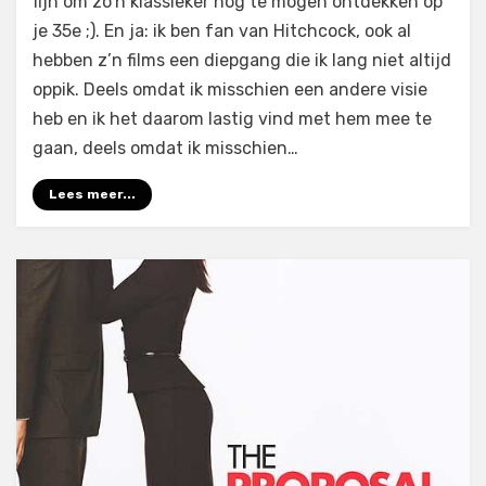
fijn om zo’n klassieker nog te mogen ontdekken op
(1963)
je 35e ;). En ja: ik ben fan van Hitchcock, ook al
hebben z’n films een diepgang die ik lang niet altijd
oppik. Deels omdat ik misschien een andere visie
heb en ik het daarom lastig vind met hem mee te
gaan, deels omdat ik misschien…
Lees meer...