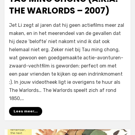
THE WARLORDS – 2007)
op
door
Laat een reactie achter
Filmofiel.nl
Jet Li zegt al jaren dat hij geen actiefilms meer zal
Tau
maken, en in het meerendeel van de gevallen dat
ming
hij deze ‘belofte’ niet nakomt vind ik dat ook
chong
(a.k.a.
helemaal niet erg. Zeker niet bij Tau ming chong,
The
wat gewoon een goedgemaakte actie-avonturen-
Warlords
zwaard-vechtfilm is geworden: perfect om met
–
een paar vrienden te kijken op een indrinkmoment
2007)
;). In jouw videotheek ligt ie overigens te huur als
The Warlords… The Warlords speelt zich af rond
1850,…
Lees meer...