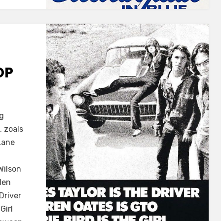
OP
eg
, zoals
Lane
Wilson
len
Driver
Girl