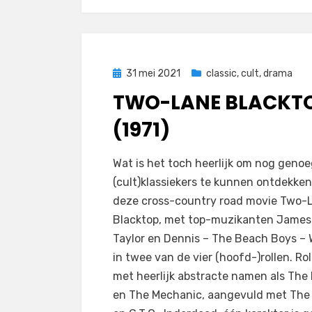
Geplaatst
31 mei 2021
classic
,
cult
,
drama
op
TWO-LANE BLACKT
(1971)
door
Filmofiel.nl
Wat is het toch heerlijk om nog geno
(cult)klassiekers te kunnen ontdekken
deze cross-country road movie Two-
Blacktop, met top-muzikanten James
Taylor en Dennis – The Beach Boys – 
in twee van de vier (hoofd-)rollen. Rol
met heerlijk abstracte namen als The 
en The Mechanic, aangevuld met The 