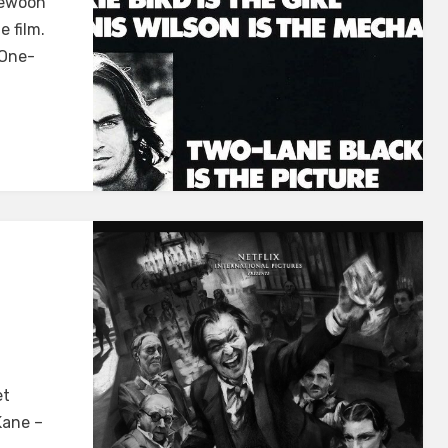
 gewoon
 film.
 One-
et
 Kane –