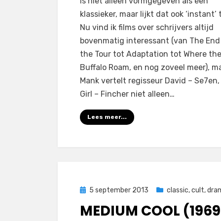
is niet alleen vormgegeven als een
klassieker, maar lijkt dat ook ‘instant’ t
Nu vind ik films over schrijvers altijd
bovenmatig interessant (van The End
the Tour tot Adaptation tot Where th
Buffalo Roam, en nog zoveel meer), ma
Mank vertelt regisseur David – Se7en
Girl – Fincher niet alleen…
Lees meer...
Geplaatst
5 september 2013
classic
,
cult
,
dra
op
MEDIUM COOL (1969