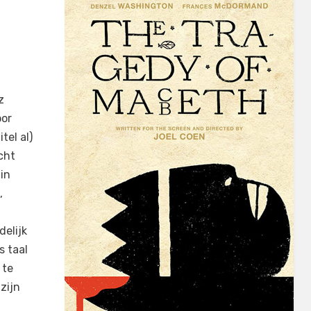
z
oor
tel al)
cht
in
,
delijk
s taal
 te
zijn