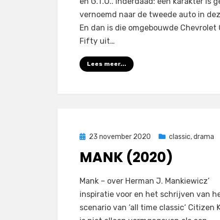
en G.T.O.. Inderdaad: één karakter is
vernoemd naar de tweede auto in deze
En dan is die omgebouwde Chevrolet
Fifty uit…
Lees meer...
Geplaatst
23 november 2020
classic
,
drama
op
MANK (2020)
op
door
Laat een reactie achter
Filmofiel.nl
Mank – over Herman J. Mankiewicz’
Mank
inspiratie voor en het schrijven van h
(2020)
scenario van ‘all time classic‘ Citizen