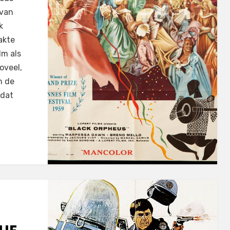
 van
k
akte
lm als
oveel,
h de
mdat