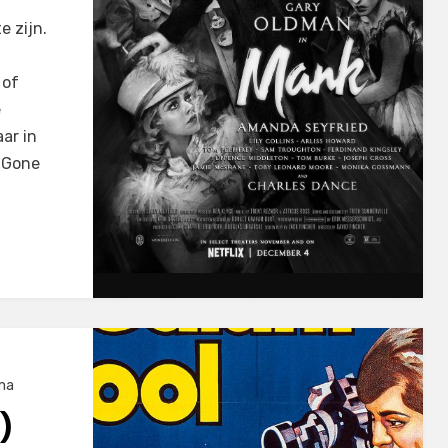
e zijn.
 of
e
ar in
, Gone
ma
)