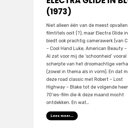
ELECTRA GLIDE IN B
(1973)
door
Filmofiel.nl
Niet alleen één van de meest opvalle
filmtitels ooit (?), maar Electra Glide i
biedt ook prachtig camerawerk (van 
– Cool Hand Luke, American Beauty – H
Al zat voor mij de ‘schoonheid’ vooral 
scherpte van het droomachtige verha
(zowel in thema als in vorm). En dat 
deze road classic met Robert – Lost
Highway – Blake tot de volgende heerl
70’ies-film die ik deze maand mocht
ontdekken. En wat…
Lees meer...