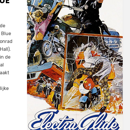
LUE
nde
n Blue
Conrad
all).
in de
al
maakt
ijke