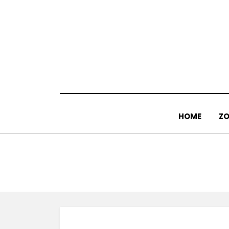
Doorgaan
naar
inhoud
HOME
ZO