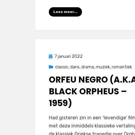
Lees meer...
Geplaatst
7 januari 2022
op
classic
,
dans
,
drama
,
muziek
,
romantiek
ORFEU NEGRO (A.K.A
BLACK ORPHEUS –
1959)
door
Filmofiel.nl
Had gisteren zin in een ‘levendige’ fil
met deze inmiddels klassieke vertalin
de klassiek Griekse tragedie over Orp