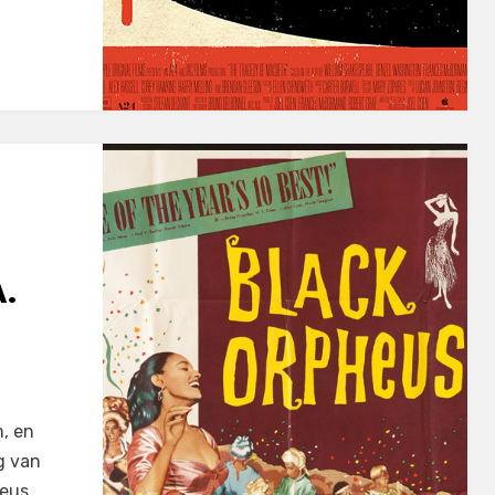
.
m, en
g van
heus