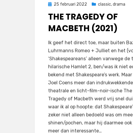
Geplaatst
25 februari 2022
classic
,
drama
op
THE TRAGEDY OF
MACBETH (2021)
door
Filmofiel.nl
Ik geef het direct toe, maar buiten Ba
Luhrmanns Romeo + Julliet en het (v
‘Shakespeareans’ alleen vanwege de ti
hilarische Hamlet 2, ben/was ik niet e
bekend met Shakespeare’s werk. Maar 
Joel Coens meer dan indrukwekkende
theatrale en licht-film-noir-ische The
Tragedy of Macbeth werd vrij snel dui
waar ik al op hoopte: dat Shakespeare’
zeker niet alleen bedoeld was om mee
shinen/pochen, maar hij daarmee ook 
meer dan interessante…