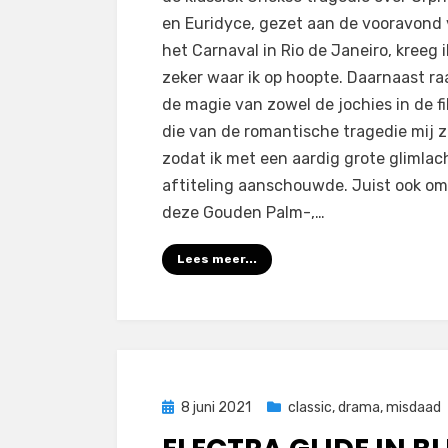
en Euridyce, gezet aan de vooravond
het Carnaval in Rio de Janeiro, kreeg i
zeker waar ik op hoopte. Daarnaast ra
de magie van zowel de jochies in de fi
die van de romantische tragedie mij z
zodat ik met een aardig grote glimlac
aftiteling aanschouwde. Juist ook o
deze Gouden Palm-,…
Lees meer...
Geplaatst
8 juni 2021
classic
,
drama
,
misdaad
op