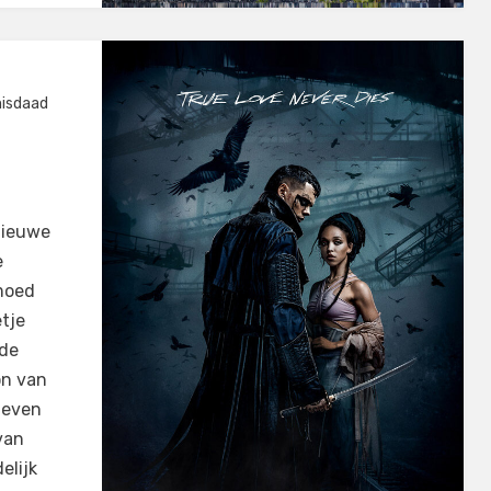
isdaad
nieuwe
e
 moed
etje
 de
on van
leven
van
elijk