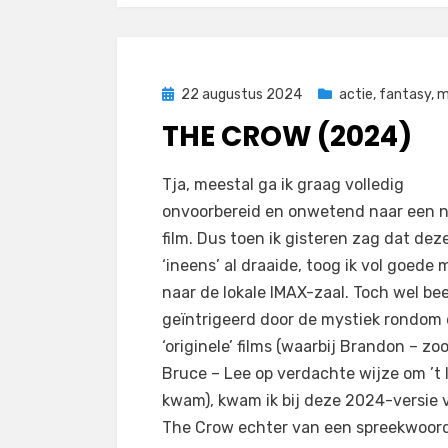
Geplaatst
22 augustus 2024
actie
,
fantasy
,
m
op
THE CROW (2024)
door
Filmofiel.nl
Tja, meestal ga ik graag volledig
onvoorbereid en onwetend naar een 
film. Dus toen ik gisteren zag dat dez
‘ineens’ al draaide, toog ik vol goede
naar de lokale IMAX-zaal. Toch wel be
geïntrigeerd door de mystiek rondom
‘originele’ films (waarbij Brandon – zo
Bruce – Lee op verdachte wijze om ’t 
kwam), kwam ik bij deze 2024-versie 
The Crow echter van een spreekwoord