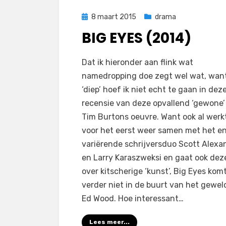
Geplaatst
8 maart 2015
drama
op
BIG EYES (2014)
op
door
Laat een reactie achter
Filmofiel.nl
Dat ik hieronder aan flink wat
Big
namedropping doe zegt wel wat, want
Eyes
‘diep’ hoef ik niet echt te gaan in dez
(2014)
recensie van deze opvallend ‘gewone’ 
Tim Burtons oeuvre. Want ook al werkt
voor het eerst weer samen met het e
variërende schrijversduo Scott Alexa
en Larry Karaszweksi en gaat ook deze
over kitscherige ‘kunst’, Big Eyes kom
verder niet in de buurt van het gewel
Ed Wood. Hoe interessant…
Lees meer...