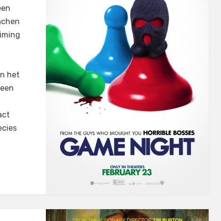
een
lachen
timing
n het
geen
act
ecies