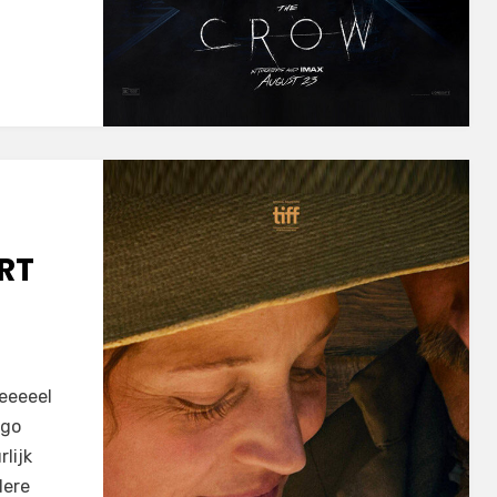
RT
eeeeel
ggo
lijk
dere