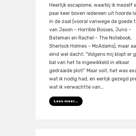
op
door
Laat een reactie achter
Filmofiel.nl
Heerlijk escapisme, waarbij ik mezelf 
Game
paar keer boven iedereen uit hoorde 
Night
in de zaal (vooral vanwege de goede 
(2018)
van Jason – Horrible Bosses, Juno –
Bateman en Rachel – The Notebook,
Sherlock Holmes – McAdams), maar aa
eind wel dacht: “Volgens mij klopt er 
bal van het te ingewikkeld in elkaar
gedraaide plot!” Maar soit, het was ex
wat ik nodig had, en eerlijk gezegd pr
wat ik verwachtte van…
Lees meer...