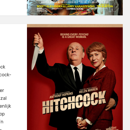
ock
hcock-
er
zal
nlijk
 op
’n
–