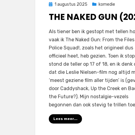
Geplaatst
1 augustus 2025
komedie
op
THE NAKED GUN (20
door
Filmofiel.nl
Als tiener ben ik gestopt met tellen h
vaak ik The Naked Gun: From the Files
Police Squad!, zoals het origineel dus
officieel heet, heb gezien. Toen ik sto
stond de teller op 17 of 18, en ik denk
dat die Leslie Nielsen-film nog altijd m
‘meest geziene film aller tijden’ is (ge
door Caddyshack, Up the Creek en Ba
the Future?). Mijn nostalgie-vezels
begonnen dan ook stevig te trillen toe
Lees meer...