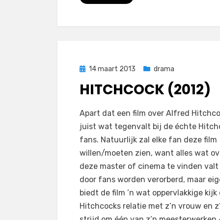
Geplaatst
14 maart 2013
drama
op
HITCHCOCK (2012)
op
door
Laat een reactie achter
Filmofiel.nl
Apart dat een film over Alfred Hitchc
Hitchcock
juist wat tegenvalt bij de échte Hitc
(2012)
fans. Natuurlijk zal elke fan deze film
willen/moeten zien, want alles wat ov
deze master of cinema te vinden valt 
door fans worden verorberd, maar eige
biedt de film ’n wat oppervlakkige kijk
Hitchcocks relatie met z’n vrouw en z
strijd om één van z’n meesterwerken 