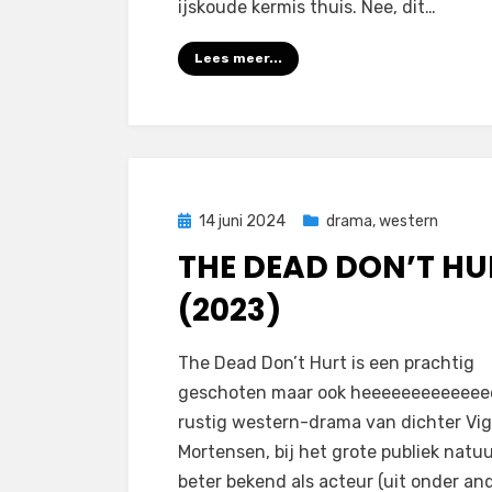
ijskoude kermis thuis. Nee, dit…
Lees meer...
Geplaatst
14 juni 2024
drama
,
western
op
THE DEAD DON’T HU
(2023)
door
Filmofiel.nl
The Dead Don’t Hurt is een prachtig
geschoten maar ook heeeeeeeeeeeee
rustig western-drama van dichter Vi
Mortensen, bij het grote publiek natuur
beter bekend als acteur (uit onder an