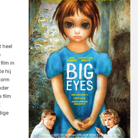
 heel
e
film in
e hij
norm
nder
 film
t
dige