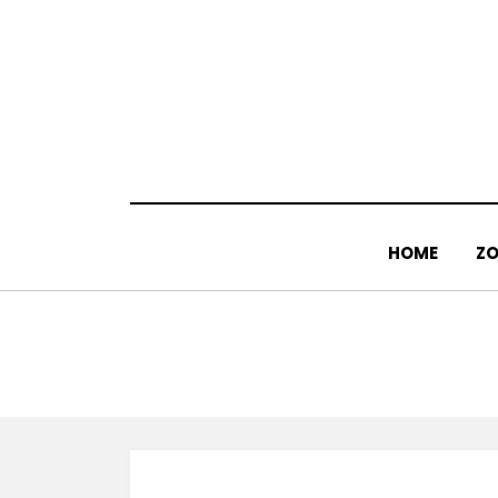
Doorgaan
naar
inhoud
HOME
ZO