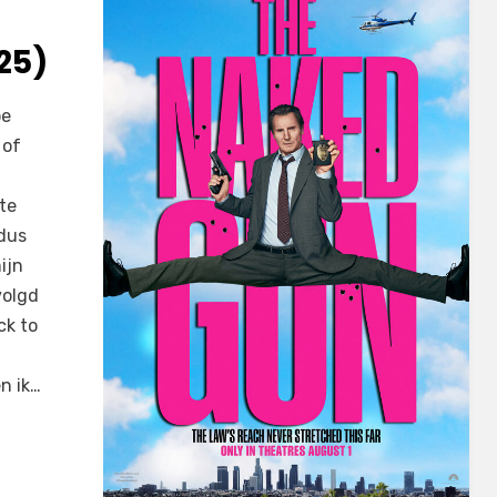
25)
oe
 of
pte
 dus
ijn
volgd
ck to
n ik…