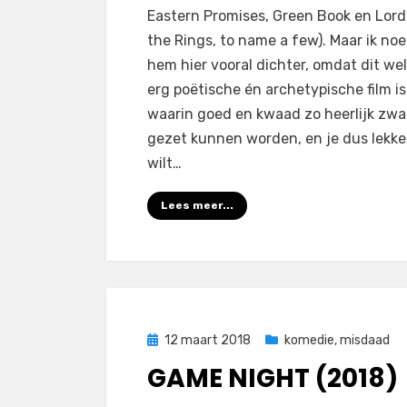
Eastern Promises, Green Book en Lord
the Rings, to name a few). Maar ik no
hem hier vooral dichter, omdat dit we
erg poëtische én archetypische film is
waarin goed en kwaad zo heerlijk zwa
gezet kunnen worden, en je dus lekk
wilt…
Lees meer...
Geplaatst
12 maart 2018
komedie
,
misdaad
op
GAME NIGHT (2018)