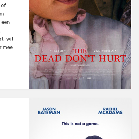
 of
em
l een
,
rt-wit
er mee