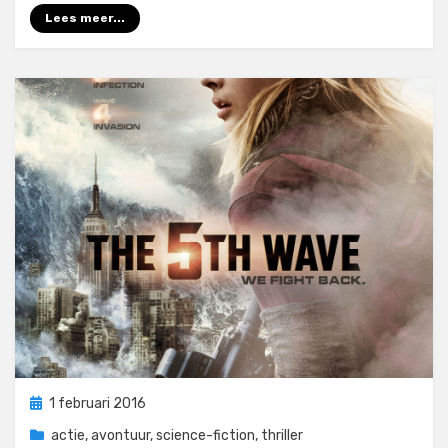
Lees meer...
Geplaatst
1 februari 2016
op
actie
,
avontuur
,
science-fiction
,
thriller