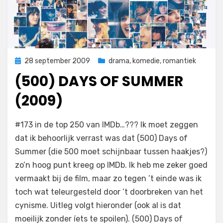
Geplaatst
28 september 2009
drama
,
komedie
,
romantiek
op
(500) DAYS OF SUMMER
(2009)
op
door
Laat een reactie achter
Filmofiel.nl
#173 in de top 250 van IMDb…??? Ik moet zeggen
(500)
dat ik behoorlijk verrast was dat (500) Days of
Days
Summer (die 500 moet schijnbaar tussen haakjes?)
of
Summer
zo’n hoog punt kreeg op IMDb. Ik heb me zeker goed
(2009)
vermaakt bij de film, maar zo tegen ’t einde was ik
toch wat teleurgesteld door ’t doorbreken van het
cynisme. Uitleg volgt hieronder (ook al is dat
moeilijk zonder íets te spoilen). (500) Days of