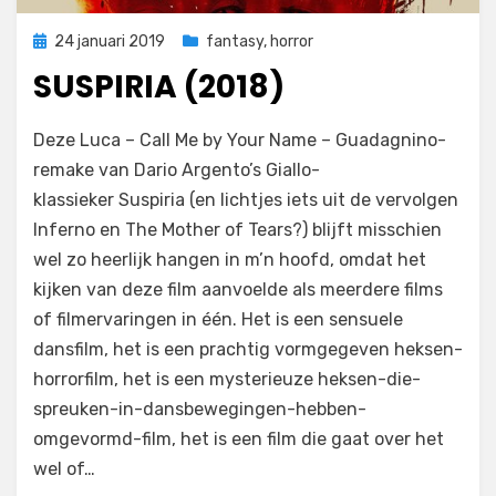
Geplaatst
24 januari 2019
fantasy
,
horror
op
SUSPIRIA (2018)
op
door
Laat een reactie achter
Filmofiel.nl
Deze Luca – Call Me by Your Name – Guadagnino-
Suspiria
remake van Dario Argento’s Giallo-
(2018)
klassieker Suspiria (en lichtjes iets uit de vervolgen
Inferno en The Mother of Tears?) blijft misschien
wel zo heerlijk hangen in m’n hoofd, omdat het
kijken van deze film aanvoelde als meerdere films
of filmervaringen in één. Het is een sensuele
dansfilm, het is een prachtig vormgegeven heksen-
horrorfilm, het is een mysterieuze heksen-die-
spreuken-in-dansbewegingen-hebben-
omgevormd-film, het is een film die gaat over het
wel of…