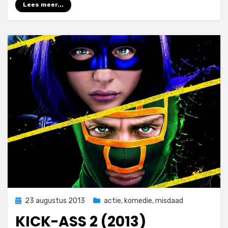
Lees meer...
Geplaatst
23 augustus 2013
actie
,
komedie
,
misdaad
op
KICK-ASS 2 (2013)