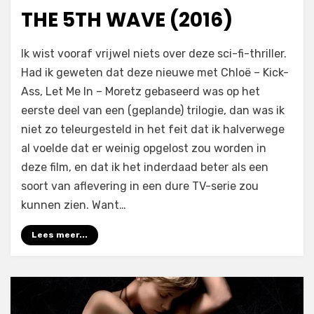
THE 5TH WAVE (2016)
op
door
Laat een reactie achter
Filmofiel.nl
Ik wist vooraf vrijwel niets over deze sci-fi-thriller.
The
Had ik geweten dat deze nieuwe met Chloë – Kick-
5th
Ass, Let Me In – Moretz gebaseerd was op het
Wave
(2016)
eerste deel van een (geplande) trilogie, dan was ik
niet zo teleurgesteld in het feit dat ik halverwege
al voelde dat er weinig opgelost zou worden in
deze film, en dat ik het inderdaad beter als een
soort van aflevering in een dure TV-serie zou
kunnen zien. Want…
Lees meer...