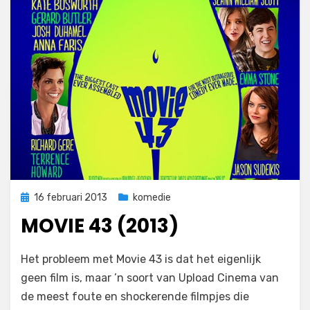
Geplaatst
16 februari 2013
komedie
op
MOVIE 43 (2013)
op
door
Laat een reactie achter
Filmofiel.nl
Het probleem met Movie 43 is dat het eigenlijk
Movie
geen film is, maar ’n soort van Upload Cinema van
43
de meest foute en shockerende filmpjes die
(2013)