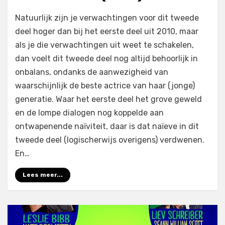
op
door
Laat een reactie achter
Filmofiel.nl
Natuurlijk zijn je verwachtingen voor dit tweede
Kick-
deel hoger dan bij het eerste deel uit 2010, maar
Ass
als je die verwachtingen uit weet te schakelen,
2
(2013)
dan voelt dit tweede deel nog altijd behoorlijk in
onbalans, ondanks de aanwezigheid van
waarschijnlijk de beste actrice van haar (jonge)
generatie. Waar het eerste deel het grove geweld
en de lompe dialogen nog koppelde aan
ontwapenende naïviteit, daar is dat naïeve in dit
tweede deel (logischerwijs overigens) verdwenen.
En…
Lees meer...