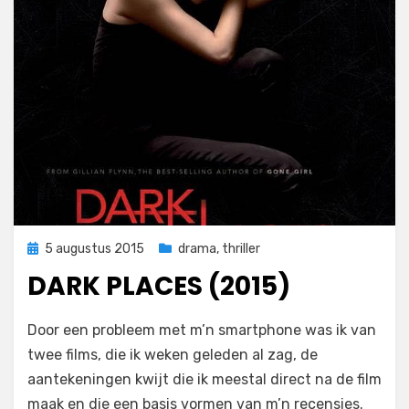
Geplaatst
5 augustus 2015
drama
,
thriller
op
DARK PLACES (2015)
op
door
Laat een reactie achter
Filmofiel.nl
Door een probleem met m’n smartphone was ik van
Dark
twee films, die ik weken geleden al zag, de
Places
aantekeningen kwijt die ik meestal direct na de film
(2015)
maak en die een basis vormen van m’n recensies.