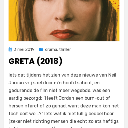
Geplaatst
3 mei 2019
drama
,
thriller
op
GRETA (2018)
op
door
Laat een reactie achter
Filmofiel.nl
Iets dat tijdens het zien van deze nieuwe van Neil
Greta
Jordan vrij snel door m’n hoofd schoot, en
(2018)
gedurende de film niet meer wegebde, was een
aardig bezorgd: “Heeft Jordan een burn-out of
herseninfarct of zo gehad, want deze man kon het
toch ooit wél..?” Iets wat ik niet lullig bedoel hoor
(zeker niet richting mensen die echt zoiets heftigs