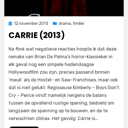
Geplaatst
12 november 2013
drama
,
thriller
op
CARRIE (2013)
op
door
Laat een reactie achter
Filmofiel.nl
Na flink wat negatieve reacties hoopte ik dat deze
Carrie
remake van Brian De Palma’s horror-klassieker in
(2013)
elk geval nog een simpele hedendaagse
Hollywoodfilm zou zijn, precies passend binnen
‘meuk’ als de Hostel– en Saw-franchises, maar ook
dat is niet gelukt. Regisseuse Kimberly – Boys Don’t
Cry – Peirce vindt namelijk nergens de balans
tussen de opvallend rustige opening, bedoeld om
langzaam de spanning op te bouwen, en de te
verwachten climax. Het gevolg: Carrie is…