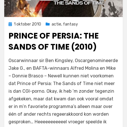
Geplaatst
1 oktober 2010
actie
,
fantasy
op
PRINCE OF PERSIA: THE
SANDS OF TIME (2010)
op
door
Laat een reactie achter
Filmofiel.nl
Oscarwinnaar sir Ben Kingsley, Oscargenomineerde
Prince
Jake G., en BAFTA-winnaars Alfred Molina en Mike
of
– Donnie Brasco – Newell kunnen niet voorkomen
Persia:
The
dat Prince of Persia: The Sands of Time niet meer
Sands
is dan CGI-porno. Okay, ik heb ‘m zonder tegenzin
of
afgekeken, maar dat kwam dan ook vooral omdat
Time
er in m’n favoriete programma’s alleen maar over
(2010)
één of ander rechts regeerakkoord kon worden
gesproken… Heeeeeeeeeeel vroeger speelde ik