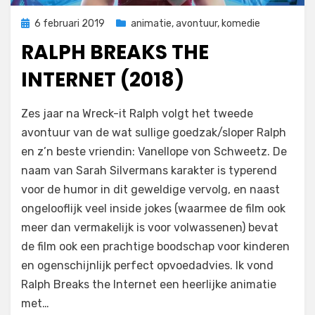
Geplaatst
6 februari 2019
animatie
,
avontuur
,
komedie
op
RALPH BREAKS THE
INTERNET (2018)
op
door
Laat een reactie achter
Filmofiel.nl
Zes jaar na Wreck-it Ralph volgt het tweede
Ralph
avontuur van de wat sullige goedzak/sloper Ralph
Breaks
en z’n beste vriendin: Vanellope von Schweetz. De
the
Internet
naam van Sarah Silvermans karakter is typerend
(2018)
voor de humor in dit geweldige vervolg, en naast
ongelooflijk veel inside jokes (waarmee de film ook
meer dan vermakelijk is voor volwassenen) bevat
de film ook een prachtige boodschap voor kinderen
en ogenschijnlijk perfect opvoedadvies. Ik vond
Ralph Breaks the Internet een heerlijke animatie
met…