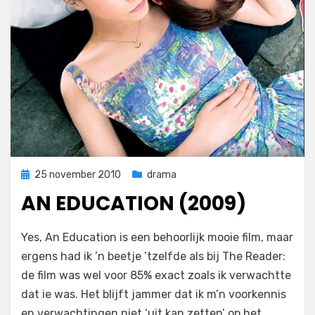
Geplaatst
25 november 2010
drama
op
AN EDUCATION (2009)
op
door
Laat een reactie achter
Filmofiel.nl
Yes, An Education is een behoorlijk mooie film, maar
An
ergens had ik ’n beetje ’tzelfde als bij The Reader:
Education
de film was wel voor 85% exact zoals ik verwachtte
(2009)
dat ie was. Het blijft jammer dat ik m’n voorkennis
en verwachtingen niet ‘uit kan zetten’ op het