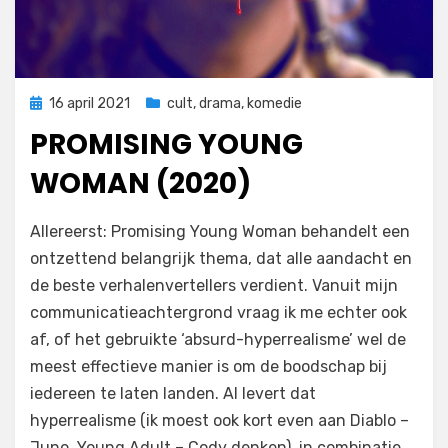
Geplaatst
16 april 2021
cult
,
drama
,
komedie
op
PROMISING YOUNG
WOMAN (2020)
op
door
Laat een reactie achter
Filmofiel.nl
Allereerst: Promising Young Woman behandelt een
Promising
ontzettend belangrijk thema, dat alle aandacht en
Young
de beste verhalenvertellers verdient. Vanuit mijn
Woman
(2020)
communicatieachtergrond vraag ik me echter ook
af, of het gebruikte ‘absurd-hyperrealisme’ wel de
meest effectieve manier is om de boodschap bij
iedereen te laten landen. Al levert dat
hyperrealisme (ik moest ook kort even aan Diablo –
Juno, Young Adult – Cody denken), in combinatie