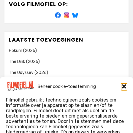
VOLG FILMOFIEL OP:
LAATSTE TOEVOEGINGEN
Hokum (2026)
The Dink (2026)
The Odyssey (2026)
Evil Dead Burn (2026)
Beheer cookie-toestemming
The Invite (2026)
Filmofiel gebruikt technologieën zoals cookies om
informatie over je apparaat op te slaan en/of te
raadplegen. Filmofiel doet dit met als doel om de
beste ervaring te bieden en om gepersonaliseerde
WIE IK BEN…?
advertenties te tonen. Door in te stemmen met deze
technologieën kan Filmofiel gegevens zoals
Ik ben ooit begonnen met m’n recensies omdat ik zoveel
bladergedrag of unieke ID's op deze site verwerken.