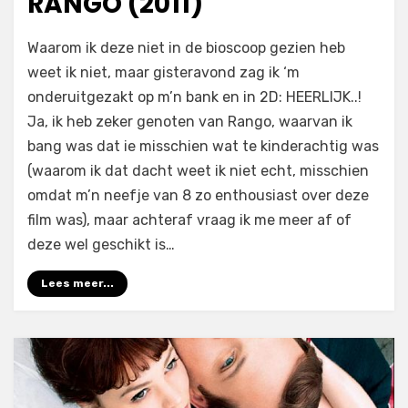
RANGO (2011)
op
door
2 reacties
Filmofiel.nl
Waarom ik deze niet in de bioscoop gezien heb
Rango
weet ik niet, maar gisteravond zag ik ‘m
(2011)
onderuitgezakt op m’n bank en in 2D: HEERLIJK..!
Ja, ik heb zeker genoten van Rango, waarvan ik
bang was dat ie misschien wat te kinderachtig was
(waarom ik dat dacht weet ik niet echt, misschien
omdat m’n neefje van 8 zo enthousiast over deze
film was), maar achteraf vraag ik me meer af of
deze wel geschikt is…
Lees meer...