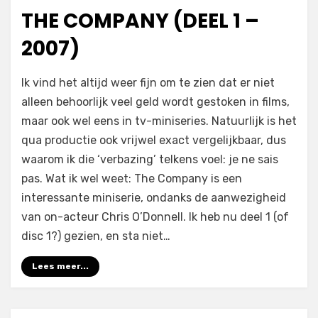
op
THE COMPANY (DEEL 1 –
2007)
op
door
Laat een reactie achter
Filmofiel.nl
Ik vind het altijd weer fijn om te zien dat er niet
The
alleen behoorlijk veel geld wordt gestoken in films,
Company
maar ook wel eens in tv-miniseries. Natuurlijk is het
(deel
1
qua productie ook vrijwel exact vergelijkbaar, dus
–
waarom ik die ‘verbazing’ telkens voel: je ne sais
2007)
pas. Wat ik wel weet: The Company is een
interessante miniserie, ondanks de aanwezigheid
van on-acteur Chris O’Donnell. Ik heb nu deel 1 (of
disc 1?) gezien, en sta niet…
Lees meer...