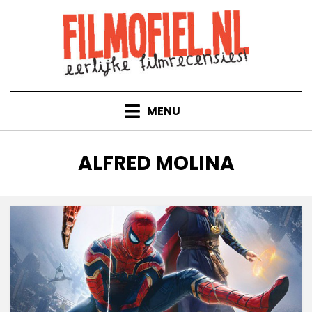
Doorgaan
naar
inhoud
MENU
TAG
:
ALFRED MOLINA