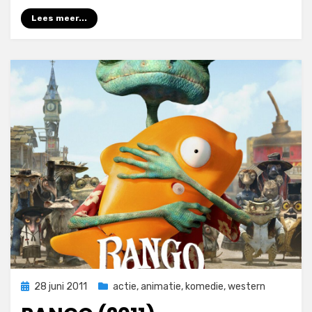
Lees meer...
Geplaatst
28 juni 2011
actie
,
animatie
,
komedie
,
western
op