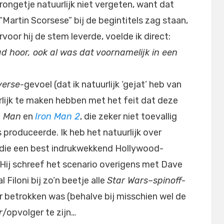
rongetje natuurlijk niet vergeten, want dat
“Martin Scorsese” bij de begintitels zag staan,
voor hij de stem leverde, voelde ik direct:
d hoor, ook al was dat voornamelijk in een
verse
-gevoel (dat ik natuurlijk ‘gejat’ heb van
urlijk te maken hebben met het feit dat deze
n Man
en
Iron Man 2
, die zeker niet toevallig
s produceerde. Ik heb het natuurlijk over
 die een best indrukwekkend Hollywood-
. Hij schreef het scenario overigens met Dave
 Filoni bij zo’n beetje alle
Star Wars
–
spinoff
-
r betrokken was (behalve bij misschien wel de
r
/opvolger te zijn…