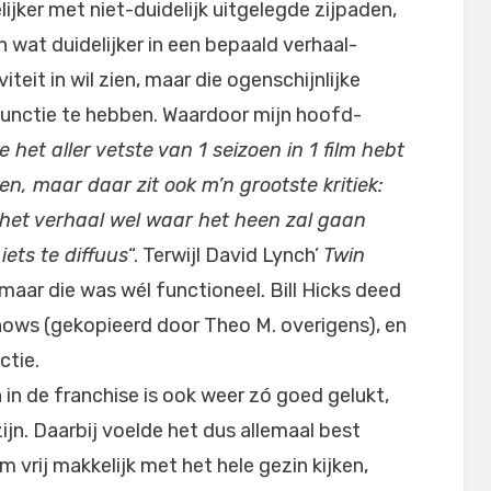
ijker met niet-duidelijk uitgelegde zijpaden,
ch wat duidelijker in een bepaald verhaal-
iteit in wil zien, maar die ogenschijnlijke
n functie te hebben. Waardoor mijn hoofd-
je het aller vetste van 1 seizoen in 1 film hebt
en, maar daar zit ook m’n grootste kritiek:
 het verhaal wel waar het heen zal gaan
iets te diffuus
“. Terwijl David Lynch’
Twin
maar die was wél functioneel. Bill Hicks deed
shows (gekopieerd door Theo M. overigens), en
ctie.
n in de franchise is ook weer zó goed gelukt,
 zijn. Daarbij voelde het dus allemaal best
film vrij makkelijk met het hele gezin kijken,