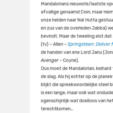
Mandalorians nieuwste/laatste opd
afvallige genaamd Coin, maar niem
onze helden naar Nal Hutta gestuu
en zus van de overleden Jabba) w
bevindt. Maar de tweeling eist da
(tv) – Allen –
Springsteen: Deliver
de handen van ene Lord Janu (Jo
Avenger
– Coyne).
Dus moet de Mandalorian, keihard t
de slag. Als hij echter op de plan
blijkt die spreekwoordelijke steel b
is een lange, maar ook wat onduide
ogenschijnlijk wat doelloos van he
terechtkomen…