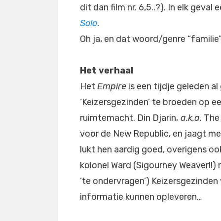
dit dan film nr. 6,5..?). In elk geva
Solo
.
Oh ja, en dat woord/genre “familie” 
Het verhaal
Het
Empire
is een tijdje geleden al 
‘Keizersgezinden’ te broeden op ee
ruimtemacht. Din Djarin,
a.k.a.
The 
voor de New Republic, en jaagt met
lukt hen aardig goed, overigens oo
kolonel Ward (Sigourney Weaver!!) ni
’te ondervragen’) Keizersgezinde
informatie kunnen opleveren…