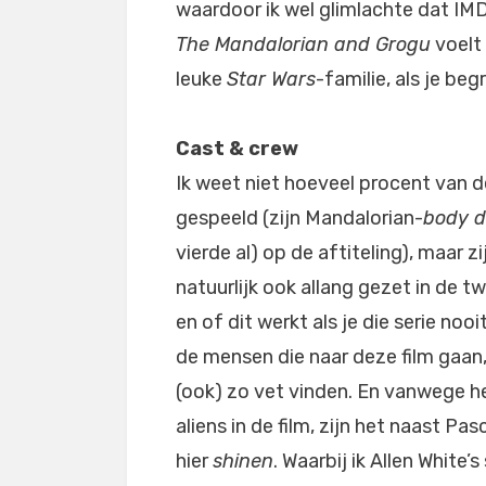
waardoor ik wel glimlachte dat IMD
The Mandalorian and Grogu
voelt 
leuke
Star Wars
-familie, als je beg
Cast & crew
Ik weet niet hoeveel procent van d
gespeeld (zijn Mandalorian-
body d
vierde al) op de aftiteling), maar z
natuurlijk ook allang gezet in de t
en of dit werkt als je die serie no
de mensen die naar deze film gaan,
(ook) zo vet vinden. En vanwege h
aliens in de film, zijn het naast P
hier
shinen
. Waarbij ik Allen White