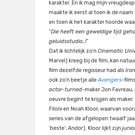
karakter. En ik mag mijn vreugdesp
maakte ik eerst al toen ik de naam 
en toen ik het karakter hoorde waar
“
Die heeft een geweldige tijd geha
geluidsstudio..!
”
Dat ik lichtelijk zo’n
Cinematic Uni
Marvel) kreeg bij de film, kan natu
film dezelfde regisseur had als
Iro
ook zo’n beetje alle
Avengers
-film
actor-turned-
maker Jon Favreau,
oeuvre begint te krijgen als maker
Filoni en Noah Kloor, waarvan vooral
series van de afgelopen twaalf jaa
‘beste’:
Andor
). Kloor lijkt zijn
junio