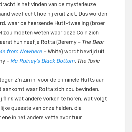
racht is het vinden van de mysterieuze
and weet echt hoe hij eruit ziet. Dus worden
rd, waar de heersende Hutt-tweeling (broer
el zou moeten weten waar deze Coin zich
t eerst hun neefje Rotta (Jeremy –
The Bear
 Me from Nowhere
– White) wordt bevrijd uit
nny –
Ma Rainey’s Black Bottom
,
The Toxic
egen z’n zin in, voor de criminele Hutts aan
eet aankomt waar Rotta zich zou bevinden,
ij flink wat andere vorken te horen. Wat volgt
lijke queeste van onze helden, die
t ene in het andere vette avontuur