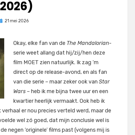
(2026)
Geplaatst
door
21 mei 2026
Filmofiel.nl
op
Okay, elke fan van de
The Mandalorian
-
serie weet allang dat hij/zij/hen deze
film MOET zien natuurlijk. Ik zag ‘m
direct op de release-avond, en als fan
van die serie – maar zeker ook van
Star
Wars
– heb ik me bijna twee uur en een
kwartier heerlijk vermaakt. Ook heb ik
verhaal er nou precies verteld werd, maar de
 voelde wel zó goed, dat mijn conclusie wel is
 de negen ‘originele’ films past (volgens mij is