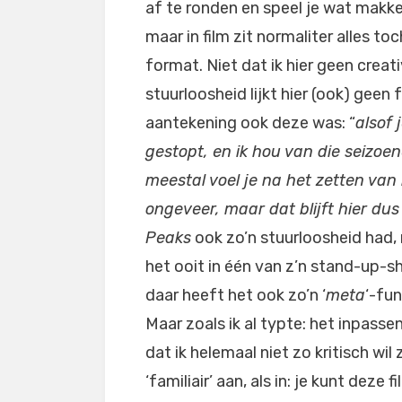
af te ronden en speel je wat makkel
maar in film zit normaliter alles to
format. Niet dat ik hier geen creativ
stuurloosheid lijkt hier (ook) gee
aantekening ook deze was: “
alsof 
gestopt, en ik hou van die seizoen
meestal voel je na het zetten van
ongeveer, maar dat blijft hier dus 
Peaks
ook zo’n stuurloosheid had, 
het ooit in één van z’n stand-up-
daar heeft het ook zo’n ‘
meta
‘-fun
Maar zoals ik al typte: het inpasse
dat ik helemaal niet zo kritisch wil
‘familiair’ aan, als in: je kunt deze 