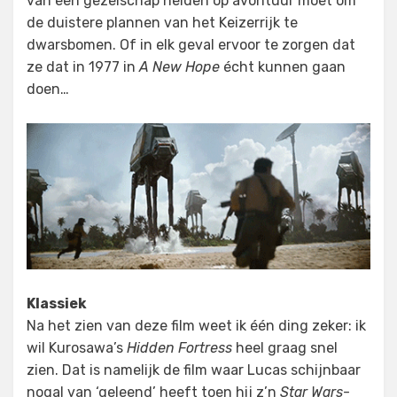
van een gezelschap helden op avontuur moet om
de duistere plannen van het Keizerrijk te
dwarsbomen. Of in elk geval ervoor te zorgen dat
ze dat in 1977 in
A New Hope
écht kunnen gaan
doen…
Klassiek
Na het zien van deze film weet ik één ding zeker: ik
wil Kurosawa’s
Hidden Fortress
heel graag snel
zien. Dat is namelijk de film waar Lucas schijnbaar
nogal van ‘geleend’ heeft toen hij z’n
Star Wars
-