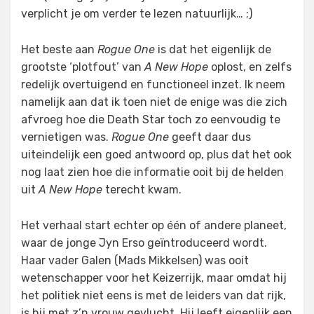
verplicht je om verder te lezen natuurlijk… ;)
Het beste aan
Rogue One
is dat het eigenlijk de
grootste ‘plotfout’ van
A New Hope
oplost, en zelfs
redelijk overtuigend en functioneel inzet. Ik neem
namelijk aan dat ik toen niet de enige was die zich
afvroeg hoe die Death Star toch zo eenvoudig te
vernietigen was.
Rogue One
geeft daar dus
uiteindelijk een goed antwoord op, plus dat het ook
nog laat zien hoe die informatie ooit bij de helden
uit
A New Hope
terecht kwam.
Het verhaal start echter op één of andere planeet,
waar de jonge Jyn Erso geïntroduceerd wordt.
Haar vader Galen (Mads Mikkelsen) was ooit
wetenschapper voor het Keizerrijk, maar omdat hij
het politiek niet eens is met de leiders van dat rijk,
is hij met z’n vrouw gevlucht. Hij leeft eigenlijk een