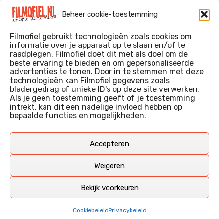
Evil Dead Burn (2026)
Beheer cookie-toestemming
The Invite (2026)
Filmofiel gebruikt technologieën zoals cookies om
informatie over je apparaat op te slaan en/of te
raadplegen. Filmofiel doet dit met als doel om de
beste ervaring te bieden en om gepersonaliseerde
WIE IK BEN…?
advertenties te tonen. Door in te stemmen met deze
technologieën kan Filmofiel gegevens zoals
Ik ben ooit begonnen met m’n recensies omdat ik zoveel
bladergedrag of unieke ID's op deze site verwerken.
films keek dat ik af en toe niet meer wist welke ik nu wel of
Als je geen toestemming geeft of je toestemming
intrekt, kan dit een nadelige invloed hebben op
niet gezien had. Ik ben een filmliefhebber, heb als hobby nog
bepaalde functies en mogelijkheden.
erg lang in een videotheek gewerkt, en heb als coproducent
ook aan een aantal onafhankelijke films meegewerkt.
Deze recensies zijn dan ook vooral vrij pretentieloze
Accepteren
uitbreidingen van m’n voormalige ‘videotheek-geouwehoer’,
aangevuld met een groeiende kennis over de kunde én de
Weigeren
kunst van het maken van film.
Bekijk voorkeuren
Copyright © Filmofiel.nl – 2026
Cookiebeleid
Privacybeleid
Amphibious Theme door
TemplatePocket
⋅
Aangedreven door
WordPress