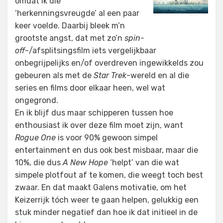
omdat ik die
‘herkenningsvreugde’ al een paar
keer voelde. Daarbij bleek m’n
grootste angst, dat met zo’n
spin-
off
-/afsplitsingsfilm iets vergelijkbaar
onbegrijpelijks en/of overdreven ingewikkelds zou
gebeuren als met de
Star Trek
-wereld en al die
series en films door elkaar heen, wel wat
ongegrond.
En ik blijf dus maar schipperen tussen hoe
enthousiast ik over deze film moet zijn, want
Rogue One
is voor 90% gewoon simpel
entertainment en dus ook best misbaar, maar die
10%, die dus
A New Hope
‘helpt’ van die wat
simpele plotfout af te komen, die weegt toch best
zwaar. En dat maakt Galens motivatie, om het
Keizerrijk tóch weer te gaan helpen, gelukkig een
stuk minder negatief dan hoe ik dat initieel in de