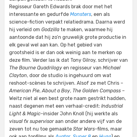
Regisseur Gareth Edwards brak door met het
interessante en gedurfde
Monsters
, een als
science-fiction verpakt relatiedrama. Daarna werd
hij verleid om
Godzilla
te maken, waarmee hij
aantoonde dat hij zo’n gruwelijk grote productie in
elk geval wel aan kan. Op het gebied van
grootsheid is er dan ook weinig aan te merken op
deze film. Verder las ik dat Tony Gilroy, schrijver van
The Bourne Quadrilogy
en regisseur van
Michael
Clayton
, door de studio is ingehuurd om wat
reshoot-scènes te schrijven. Alsof ze met Chris –
American Pie
,
About a Boy
,
The Golden Compass
–
Weitz niet al een best grote naam gestrikt hadden,
naast degenen met een verhaal-credit:
Industrial
Light & Magic
-insider John Knoll (hij werkte als
visual fx supervisor
aan onder andere vijf van de
zeven tot nu toe gemaakte
Star Wars
-films, maar
ook aan topfilms als
Avatar
,
Super 8
en
Hugo
) en