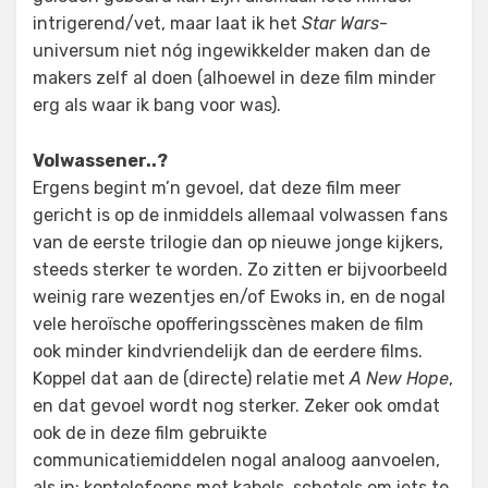
intrigerend/vet, maar laat ik het
Star Wars
-
universum niet nóg ingewikkelder maken dan de
makers zelf al doen (alhoewel in deze film minder
erg als waar ik bang voor was).
Volwassener..?
Ergens begint m’n gevoel, dat deze film meer
gericht is op de inmiddels allemaal volwassen fans
van de eerste trilogie dan op nieuwe jonge kijkers,
steeds sterker te worden. Zo zitten er bijvoorbeeld
weinig rare wezentjes en/of Ewoks in, en de nogal
vele heroïsche opofferingsscènes maken de film
ook minder kindvriendelijk dan de eerdere films.
Koppel dat aan de (directe) relatie met
A New Hope
,
en dat gevoel wordt nog sterker. Zeker ook omdat
ook de in deze film gebruikte
communicatiemiddelen nogal analoog aanvoelen,
als in: koptelefoons met kabels, schotels om iets te