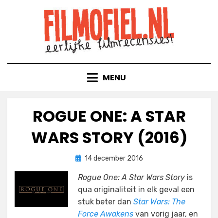
Doorgaan
naar
inhoud
MENU
ROGUE ONE: A STAR
WARS STORY (2016)
Geplaatst
door
14 december 2016
Filmofiel.nl
op
Rogue One: A Star Wars Story
is
qua originaliteit in elk geval een
stuk beter dan
Star Wars: The
Force Awakens
van vorig jaar, en