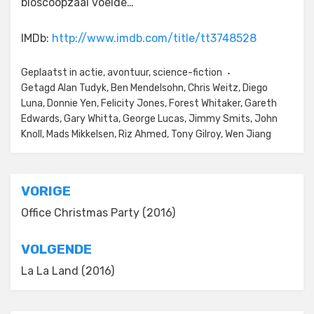
bioscoopzaal voelde…
IMDb:
http://www.imdb.com/title/tt3748528
Geplaatst in
actie
,
avontuur
,
science-fiction
Getagd
Alan Tudyk
,
Ben Mendelsohn
,
Chris Weitz
,
Diego
Luna
,
Donnie Yen
,
Felicity Jones
,
Forest Whitaker
,
Gareth
Edwards
,
Gary Whitta
,
George Lucas
,
Jimmy Smits
,
John
Knoll
,
Mads Mikkelsen
,
Riz Ahmed
,
Tony Gilroy
,
Wen Jiang
Bericht
VORIGE
navigatie
Office Christmas Party (2016)
VOLGENDE
La La Land (2016)