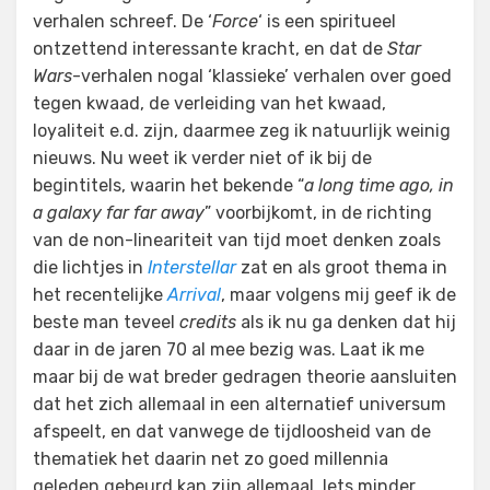
verhalen schreef. De ‘
Force
‘ is een spiritueel
ontzettend interessante kracht, en dat de
Star
Wars
-verhalen nogal ‘klassieke’ verhalen over goed
tegen kwaad, de verleiding van het kwaad,
loyaliteit e.d. zijn, daarmee zeg ik natuurlijk weinig
nieuws. Nu weet ik verder niet of ik bij de
begintitels, waarin het bekende “
a long time ago, in
a galaxy far far away
” voorbijkomt, in de richting
van de non-lineariteit van tijd moet denken zoals
die lichtjes in
Interstellar
zat en als groot thema in
het recentelijke
Arrival
, maar volgens mij geef ik de
beste man teveel
credits
als ik nu ga denken dat hij
daar in de jaren 70 al mee bezig was. Laat ik me
maar bij de wat breder gedragen theorie aansluiten
dat het zich allemaal in een alternatief universum
afspeelt, en dat vanwege de tijdloosheid van de
thematiek het daarin net zo goed millennia
geleden gebeurd kan zijn allemaal. Iets minder