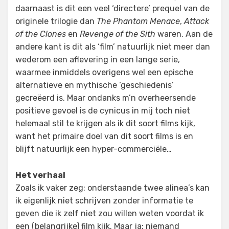
daarnaast is dit een veel ‘directere’ prequel van de
originele trilogie dan
The Phantom Menace
,
Attack
of the Clones
en
Revenge of the Sith
waren. Aan de
andere kant is dit als ‘film’ natuurlijk niet meer dan
wederom een aflevering in een lange serie,
waarmee inmiddels overigens wel een epische
alternatieve en mythische ‘geschiedenis’
gecreëerd is. Maar ondanks m’n overheersende
positieve gevoel is de cynicus in mij toch niet
helemaal stil te krijgen als ik dit soort films kijk,
want het primaire doel van dit soort films is en
blijft natuurlijk een hyper-commerciële…
Het verhaal
Zoals ik vaker zeg: onderstaande twee alinea’s kan
ik eigenlijk niet schrijven zonder informatie te
geven die ik zelf niet zou willen weten voordat ik
een (belangrijke) film kijk. Maar ja: niemand