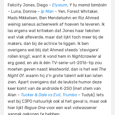
Felicity Jones, Diego –
Elysium
,
Y tu mamá también
– Luna, Donnie –
Ip Man
– Yen, Forest Whitaker,
Mads Mikkelsen, Ben Mendelsohn en Riz Ahmed
weinig serieus acteerwerk af hoeven te leveren. Ik
las ergens wat kritieken dat Jones haar teksten
wat vlak afleverde, maar dat lijkt toch meer bij de
makers, dan bij de actrice te liggen. Ik ben
overigens wel blij dat Ahmed steeds ‘stevigere’
rollen krijgt, want ik vond hem in
Nightcrawler
al
erg goed, en als ik één TV-serie-uit-2016-tip zou
moeten geven naast
Westworld
, dan is het wel
The
Night Of
, waarin hij z’n grote talent wél kan laten
zien. Apart overigens dat de leukste humor deze
keer komt van de androïde K-2SO (met stem van
Alan –
Tucker & Dale vs Evil
,
Trumbo
– Tudyk). Iets
wat bij C3PO natuurlijk ook al het geval is, maar ook
hier lijkt
Rogue One
voor een wat volwassener
aanpak gekozen te hebben.