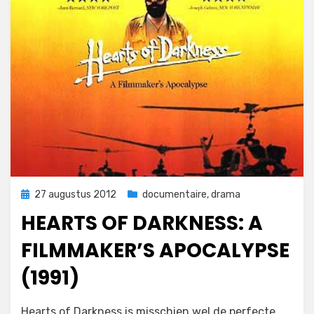
Geplaatst
27 augustus 2012
documentaire
,
drama
op
HEARTS OF DARKNESS: A
FILMMAKER’S APOCALYPSE
(1991)
op
door
3 reacties
Filmofiel.nl
Hearts of Darkness is misschien wel de perfecte