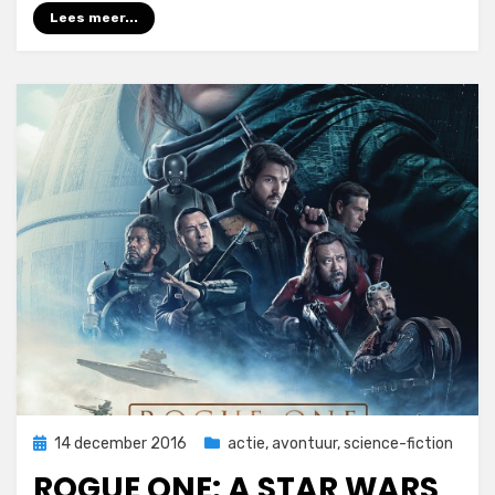
Lees meer...
Geplaatst
14 december 2016
actie
,
avontuur
,
science-fiction
op
ROGUE ONE: A STAR WARS