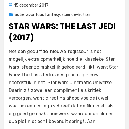
Geplaatst
15 december 2017
op
actie
,
avontuur
,
fantasy
,
science-fiction
STAR WARS: THE LAST JEDI
(2017)
op
door
Laat een reactie achter
Filmofiel.nl
Met een gedurfde ‘nieuwe’ regisseur is het
Star
mogelijk extra opmerkelijk hoe die ‘klassieke’ Star
Wars:
Wars-sfeer zo makkelijk gekopieerd lijkt, want Star
The
Last
Wars: The Last Jedi is een prachtig nieuw
Jedi
hoofdstuk in het ‘Star Wars Cinematic Universe‘.
(2017)
Daarin zit zowel een compliment als kritiek
verborgen, want direct na afloop voelde ik wel
waarom een collega schreef dat de film voelt als
erg goed gemaakt huiswerk, waardoor de film er
qua plot niet echt bovenuit springt. Aan…