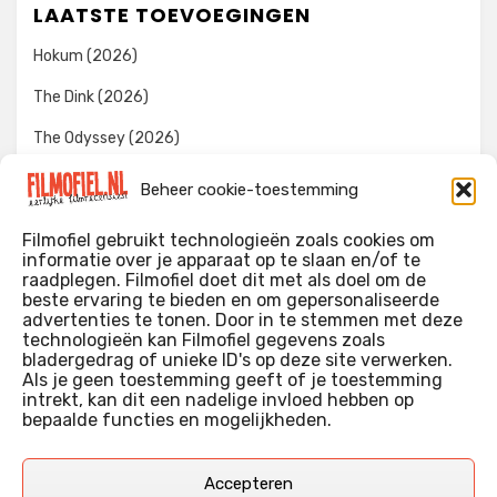
LAATSTE TOEVOEGINGEN
Hokum (2026)
The Dink (2026)
The Odyssey (2026)
Evil Dead Burn (2026)
Beheer cookie-toestemming
The Invite (2026)
Filmofiel gebruikt technologieën zoals cookies om
informatie over je apparaat op te slaan en/of te
raadplegen. Filmofiel doet dit met als doel om de
beste ervaring te bieden en om gepersonaliseerde
WIE IK BEN…?
advertenties te tonen. Door in te stemmen met deze
technologieën kan Filmofiel gegevens zoals
Ik ben ooit begonnen met m’n recensies omdat ik zoveel
bladergedrag of unieke ID's op deze site verwerken.
films keek dat ik af en toe niet meer wist welke ik nu wel of
Als je geen toestemming geeft of je toestemming
intrekt, kan dit een nadelige invloed hebben op
niet gezien had. Ik ben een filmliefhebber, heb als hobby nog
bepaalde functies en mogelijkheden.
erg lang in een videotheek gewerkt, en heb als coproducent
ook aan een aantal onafhankelijke films meegewerkt.
Deze recensies zijn dan ook vooral vrij pretentieloze
Accepteren