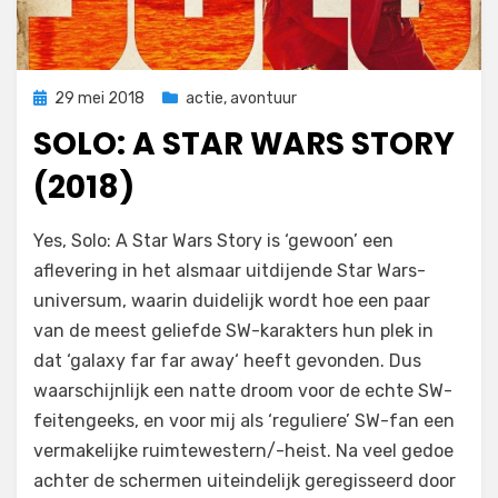
Geplaatst
29 mei 2018
actie
,
avontuur
op
SOLO: A STAR WARS STORY
(2018)
op
door
Laat een reactie achter
Filmofiel.nl
Yes, Solo: A Star Wars Story is ‘gewoon’ een
Solo:
aflevering in het alsmaar uitdijende Star Wars-
A
universum, waarin duidelijk wordt hoe een paar
Star
Wars
van de meest geliefde SW-karakters hun plek in
Story
dat ‘galaxy far far away‘ heeft gevonden. Dus
(2018)
waarschijnlijk een natte droom voor de echte SW-
feitengeeks, en voor mij als ‘reguliere’ SW-fan een
vermakelijke ruimtewestern/-heist. Na veel gedoe
achter de schermen uiteindelijk geregisseerd door