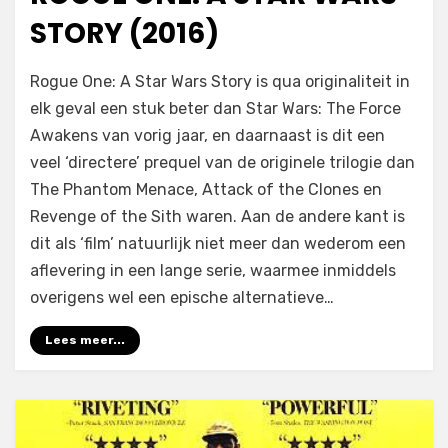
STORY (2016)
op
door
1 reactie
Filmofiel.nl
Rogue One: A Star Wars Story is qua originaliteit in
Rogue
elk geval een stuk beter dan Star Wars: The Force
One:
Awakens van vorig jaar, en daarnaast is dit een
A
Star
veel ‘directere’ prequel van de originele trilogie dan
Wars
The Phantom Menace, Attack of the Clones en
Story
Revenge of the Sith waren. Aan de andere kant is
(2016)
dit als ‘film’ natuurlijk niet meer dan wederom een
aflevering in een lange serie, waarmee inmiddels
overigens wel een epische alternatieve…
Lees meer...