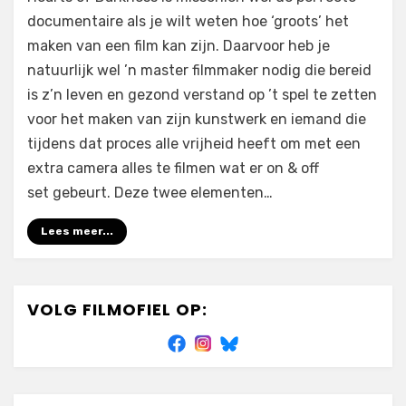
Hearts
documentaire als je wilt weten hoe ‘groots’ het
of
maken van een film kan zijn. Daarvoor heb je
Darkness:
A
natuurlijk wel ’n master filmmaker nodig die bereid
Filmmaker’s
is z’n leven en gezond verstand op ’t spel te zetten
Apocalypse
voor het maken van zijn kunstwerk en iemand die
(1991)
tijdens dat proces alle vrijheid heeft om met een
extra camera alles te filmen wat er on & off
set gebeurt. Deze twee elementen…
Lees meer...
VOLG FILMOFIEL OP: