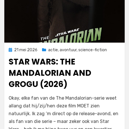
Geplaatst
21 mei 2026
actie
,
avontuur
,
science-fiction
op
STAR WARS: THE
MANDALORIAN AND
GROGU (2026)
door
Filmofiel.nl
Okay, elke fan van de The Mandalorian-serie weet
allang dat hij/zij/hen deze film MOET zien
natuurlijk. Ik zag ‘m direct op de release-avond, en
als fan van die serie – maar zeker ook van Star