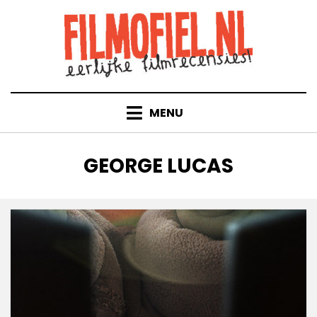
Doorgaan
naar
inhoud
MENU
TAG
:
GEORGE LUCAS