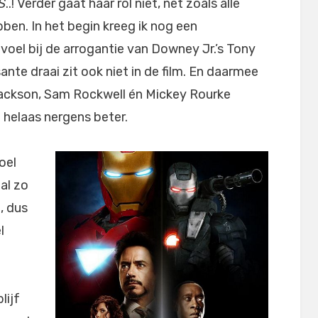
S
..! Verder gaat haar rol niet, net zoals alle
bben. In het begin kreeg ik nog een
voel bij de arrogantie van Downey Jr.’s Tony
ante draai zit ook niet in de film. En daarmee
ackson, Sam Rockwell én Mickey Rourke
m helaas nergens beter.
oel
 al zo
, dus
l
lijf