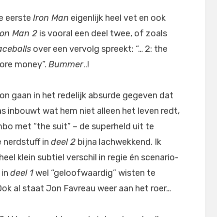
de eerste
Iron Man
eigenlijk heel vet en ook
ron Man 2
is vooral een deel twee, of zoals
ceballs
over een vervolg spreekt: “… 2: the
more money”.
Bummer
..!
on gaan in het redelijk absurde gegeven dat
s inbouwt wat hem niet alleen het leven redt,
bo met “the suit” – de superheld uit te
 nerdstuff in
deel 2
bijna lachwekkend. Ik
eel klein subtiel verschil in regie én scenario-
 in
deel 1
wel “geloofwaardig” wisten te
Ook al staat Jon Favreau weer aan het roer…