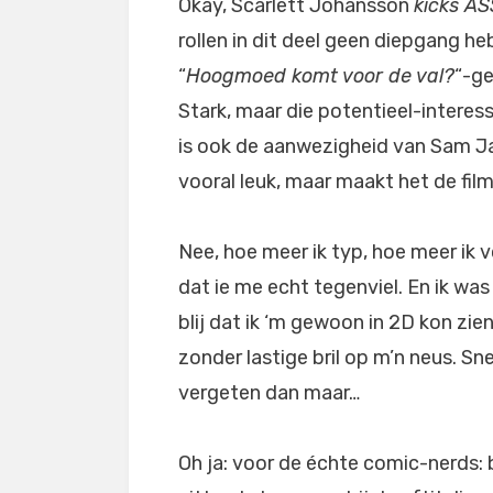
Okay, Scarlett Johansson
kicks AS
rollen in dit deel geen diepgang he
“
Hoogmoed komt voor de val?
“-ge
Stark, maar die potentieel-interess
is ook de aanwezigheid van Sam J
vooral leuk, maar maakt het de fil
Nee, hoe meer ik typ, hoe meer ik v
dat ie me echt tegenviel. En ik was
blij dat ik ‘m gewoon in 2D kon zien
zonder lastige bril op m’n neus. Sne
vergeten dan maar…
Oh ja: voor de échte comic-nerds: b