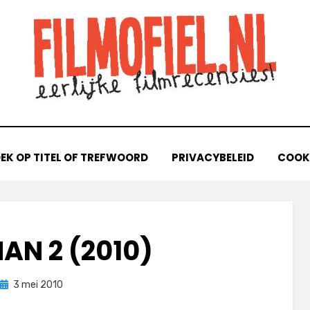
EK OP TITEL OF TREFWOORD
PRIVACYBELEID
COOKI
AN 2 (2010)
Geplaatst
door
3 mei 2010
Filmofiel.nl
op