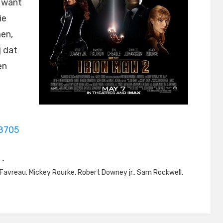
, want
ie
men,
j dat
en
28705
 Favreau
,
Mickey Rourke
,
Robert Downey jr.
,
Sam Rockwell
,