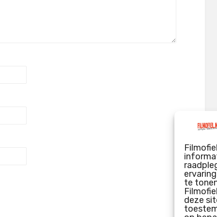
Filmofie
informat
raadpleg
ervarin
te tone
Filmofie
deze sit
toestemm