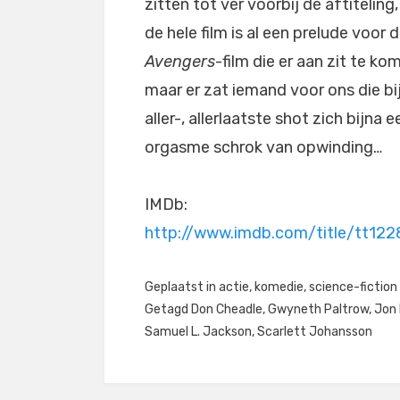
zitten tot ver voorbij de aftiteling
de hele film is al een prelude voor d
Avengers
-film die er aan zit te ko
maar er zat iemand voor ons die bi
aller-, allerlaatste shot zich bijna e
orgasme schrok van opwinding…
IMDb:
http://www.imdb.com/title/tt12
Geplaatst in
actie
,
komedie
,
science-fiction
Getagd
Don Cheadle
,
Gwyneth Paltrow
,
Jon
Samuel L. Jackson
,
Scarlett Johansson