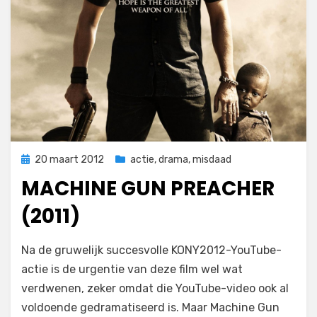
Geplaatst
20 maart 2012
actie
,
drama
,
misdaad
op
MACHINE GUN PREACHER
(2011)
op
door
Laat een reactie achter
Filmofiel.nl
Na de gruwelijk succesvolle KONY2012-YouTube-
Machine
actie is de urgentie van deze film wel wat
Gun
verdwenen, zeker omdat die YouTube-video ook al
Preacher
(2011)
voldoende gedramatiseerd is. Maar Machine Gun