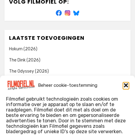
VOLG FILMOFIEL OP:
LAATSTE TOEVOEGINGEN
Hokum (2026)
The Dink (2026)
The Odyssey (2026)
Evil Dead Burn (2026)
Beheer cookie-toestemming
The Invite (2026)
Filmofiel gebruikt technologieën zoals cookies om
informatie over je apparaat op te slaan en/of te
raadplegen. Filmofiel doet dit met als doel om de
beste ervaring te bieden en om gepersonaliseerde
WIE IK BEN…?
advertenties te tonen. Door in te stemmen met deze
technologieën kan Filmofiel gegevens zoals
Ik ben ooit begonnen met m’n recensies omdat ik zoveel
bladergedrag of unieke ID's op deze site verwerken.