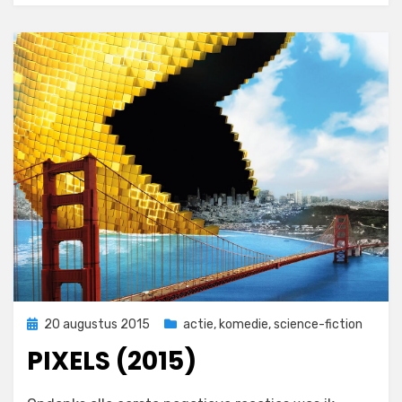
Geplaatst
20 augustus 2015
actie
,
komedie
,
science-fiction
op
PIXELS (2015)
op
door
Laat een reactie achter
Filmofiel.nl