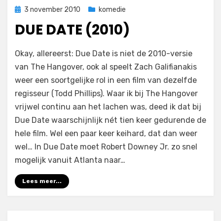
Geplaatst
3 november 2010
komedie
op
DUE DATE (2010)
op
door
1 reactie
Filmofiel.nl
Okay, allereerst: Due Date is niet de 2010-versie
Due
van The Hangover, ook al speelt Zach Galifianakis
Date
weer een soortgelijke rol in een film van dezelfde
(2010)
regisseur (Todd Phillips). Waar ik bij The Hangover
vrijwel continu aan het lachen was, deed ik dat bij
Due Date waarschijnlijk nét tien keer gedurende de
hele film. Wel een paar keer keihard, dat dan weer
wel… In Due Date moet Robert Downey Jr. zo snel
mogelijk vanuit Atlanta naar…
Lees meer...