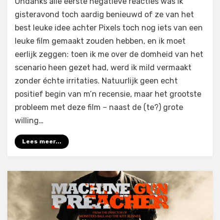
Ondanks alle eerste negatieve reacties was ik
Pixels
gisteravond toch aardig benieuwd of ze van het
(2015)
best leuke idee achter Pixels toch nog iets van een
leuke film gemaakt zouden hebben, en ik moet
eerlijk zeggen: toen ik me over de domheid van het
scenario heen gezet had, werd ik mild vermaakt
zonder échte irritaties. Natuurlijk geen echt
positief begin van m’n recensie, maar het grootste
probleem met deze film – naast de (te?) grote
willing…
Lees meer...