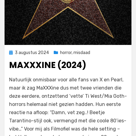
Geplaatst
3 augustus 2024
horror
,
misdaad
op
MAXXXINE (2024)
door
Filmofiel.nl
Natuurlijk onmisbaar voor alle fans van X en Pearl,
maar ik zag MaXXXine dus met twee vrienden die
deze eerdere, ontzettend ‘vette’ Ti West/Mia Goth-
horrors helemaal niet gezien hadden. Hun eerste
reactie na afloop: “Damn, vet zeg..! Beetje
Tarantino-stijl ook, vermengd met die coole 80’ies-
vibe…” Voor mij als Filmofiel was de hele setting –