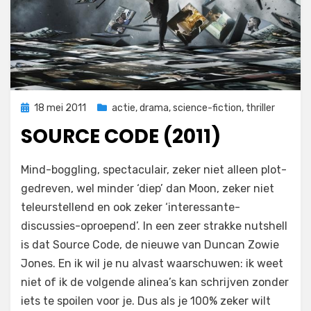
Geplaatst
18 mei 2011
actie
,
drama
,
science-fiction
,
thriller
op
SOURCE CODE (2011)
op
door
4 reacties
Filmofiel.nl
Mind-boggling, spectaculair, zeker niet alleen plot-
Source
gedreven, wel minder ‘diep’ dan Moon, zeker niet
Code
teleurstellend en ook zeker ‘interessante-
(2011)
discussies-oproepend’. In een zeer strakke nutshell
is dat Source Code, de nieuwe van Duncan Zowie
Jones. En ik wil je nu alvast waarschuwen: ik weet
niet of ik de volgende alinea’s kan schrijven zonder
iets te spoilen voor je. Dus als je 100% zeker wilt