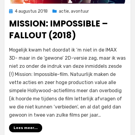
Geplaatst
4 augustus 2018
actie
,
avontuur
op
MISSION: IMPOSSIBLE –
FALLOUT (2018)
op
door
Laat een reactie achter
Filmofiel.nl
Mogelijk kwam het doordat ik ‘m niet in de IMAX
Mission:
3D- maar in de ‘gewone’ 2D-versie zag, maar ik was
Impossible
niet zo onder de indruk van deze inmiddels zesde
–
Fallout
(!) Mission: Impossible-film. Natuurlijk maken de
(2018)
vette acties en zeer hoge production value alle
simpele Hollywood-actiefilms meer dan overbodig
(ik hoorde me tijdens de film letterlijk afvragen of
we die niet kunnen ‘verbieden’, en al dat geld dan
gewoon in twee van zulke films per jaar…
Lees meer...