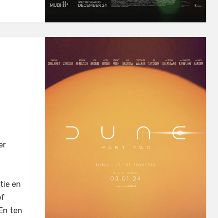
er
tie en
of
 En ten