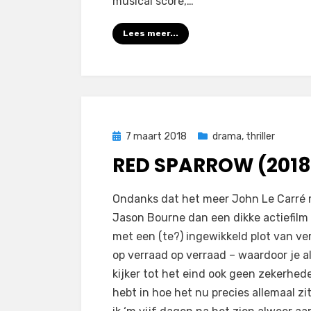
musical score,…
Lees meer...
Geplaatst
7 maart 2018
drama
,
thriller
op
RED SPARROW (2018
op
door
Laat een reactie achter
Filmofiel.nl
Ondanks dat het meer John Le Carré
Red
Jason Bourne dan een dikke actiefilm 
Sparrow
met een (te?) ingewikkeld plot van ve
(2018)
op verraad op verraad – waardoor je a
kijker tot het eind ook geen zekerhed
hebt in hoe het nu precies allemaal zi