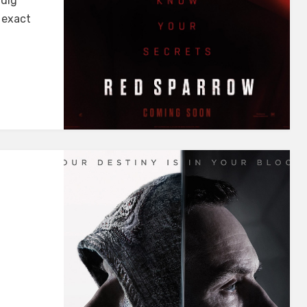
rdig
 exact