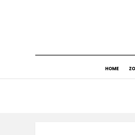
Doorgaan
naar
inhoud
HOME
ZO