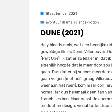
Geplaatst
18 september 2021
op
avontuur
,
drama
,
science-fiction
DUNE (2021)
door
Filmofiel.nl
Holy bloody moly, wat een heerlijke ri
geweldige film is Denis Villeneuve’s D
(Part One)! Ik zat er zo lekker in, dat ik
eigenlijk hoopte dat ie maar door zou 
gaan. Dus dat er bij succes meerdere
gaan volgen (met héél graag Villeneu
weer aan het roer!), kom maar op!! Terw
normaliter dus helemaal geen fan va
franchises ben. Maar naast de enorm 
production design, visual fx, kostuum