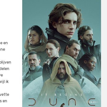
de en
une
blijven
 delen
ve
ijl ik
n
vette
s en