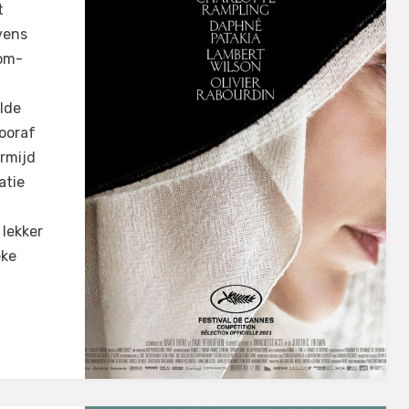
t
vens
dom-
n
lde
ooraf
ermijd
atie
 lekker
eke