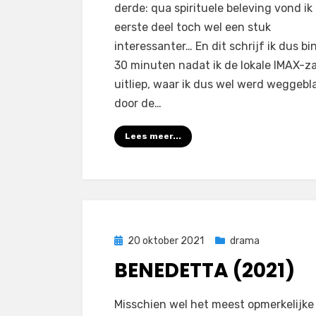
derde: qua spirituele beleving vond ik
eerste deel toch wel een stuk
interessanter… En dit schrijf ik dus b
30 minuten nadat ik de lokale IMAX-za
uitliep, waar ik dus wel werd weggeb
door de…
Lees meer...
Geplaatst
20 oktober 2021
drama
op
BENEDETTA (2021)
door
Filmofiel.nl
Misschien wel het meest opmerkelijke