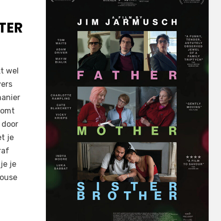
TER
kt wel
vers
manier
komt
r door
t je
raf
je je
house