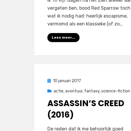
ik ‘m vijf dagen na het zien alweer aa
vergeten ben, bood Red Sparrow toch
wat ik nodig had: heerlijk escapisme,
vermomd als een klassieke (of zo…
Lees meer...
Geplaatst
10 januari 2017
op
actie
,
avontuur
,
fantasy
,
science-fiction
ASSASSIN’S CREED
(2016)
op
door
Laat een reactie achter
Filmofiel.nl
De reden dat ik me behoorlijk goed