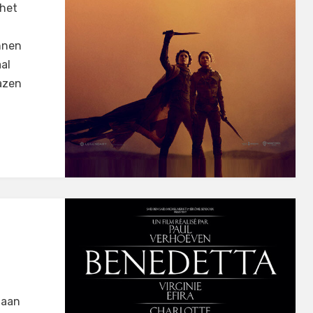
 het
innen
al
lazen
 aan