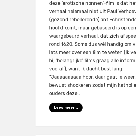
deze ‘erotische nonnen’-film is dat he
verhaal helemaal niet uit Paul Verhoe
(gezond rebellerende) anti-christen
hoofd komt, maar gebaseerd is op ee
waargebeurd verhaal, dat zich afspee
rond 1620. Soms dus wél handig om v
iets meer over een film te weten (ik v
bij ‘belangrijke’ films graag alle inform
vooraf), want ik dacht best lang:
“Jaaaaaaaaaa hoor, daar gaat ie weer,
bewust shockeren zodat mijn katholi
ouders deze…
Lees meer...