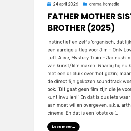
Geplaatst
24 april 2026
drama
,
komedie
op
FATHER MOTHER SIS
BROTHER (2025)
door
Filmofiel.nl
Instinctief en zelfs ‘organisch’, dat lij
een aardige uitleg voor Jim – Only Lo
Left Alive, Mystery Train – Jarmush’ 
van kunst/film maken. Waarbij hij nu 
met een drieluik over ‘het gezin’, maa
de direct fijn gekozen soundtrack wee
ook: “Dit gaat geen film zijn die je voo
kunt invullen!” En dat is dus iets waar 
aan moet willen overgeven, a.k.a. art
cinema. En dat is een ‘obstakel’…
Lees meer...