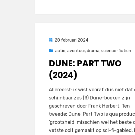
Geplaatst
28 februari 2024
op
actie
,
avontuur
,
drama
,
science-fiction
DUNE: PART TWO
(2024)
door
Filmofiel.nl
Allereerst: ik wist vooraf dus niet dat 
schijnbaar zes (!!) Dune-boeken zijn
geschreven door Frank Herbert. Ten
tweede: Dune: Part Two is qua produc
‘grootsheid’ misschien wel het beste 
vetste ooit gemaakt op sci-fi-gebied.