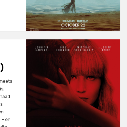
)
 meets
is,
rraad
ls
en
t – en