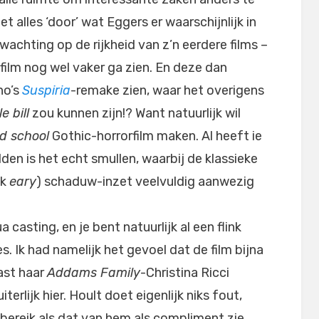
et alles ‘door’ wat Eggers er waarschijnlijk in
wachting op de rijkheid van z’n eerdere films –
film nog wel vaker ga zien. En deze dan
no’s
Suspiria
-remake zien, waar het overigens
e bill
zou kunnen zijn!? Want natuurlijk wil
ld school
Gothic-horrorfilm maken. Al heeft ie
en is het echt smullen, waarbij de klassieke
ok
eary
) schaduw-inzet veelvuldig aanwezig
casting, en je bent natuurlijk al een flink
. Ik had namelijk het gevoel dat de film bijna
ast haar
Addams Family
-Christina Ricci
rlijk hier. Hoult doet eigenlijk niks fout,
 bereik als dat van hem als compliment zie,