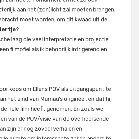
letterlijk aan het (zon)licht zal moeten brengen.
gebracht moet worden, om dit kwaad uit de
lertje
?
he laag die veel interpretatie en projectie
n filmofiel als ik behoorlijk intrigerend en
voor koos om Ellens POV als uitgangspunt te
an het eind van Murnau’s origineel, en dat hij
 de hele film heeft genomen. En zoals wel
ppen van de POV/visie van de overheersende
dan zijn er nog zoveel verhalen en
alle ruimte om interessante zaken anders te