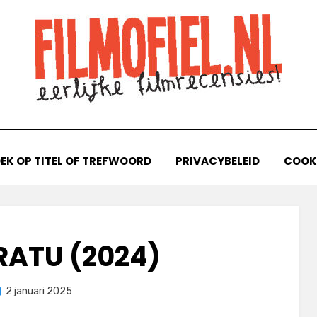
EK OP TITEL OF TREFWOORD
PRIVACYBELEID
COOKI
RATU (2024)
eplaatst
door
2 januari 2025
Filmofiel.nl
p