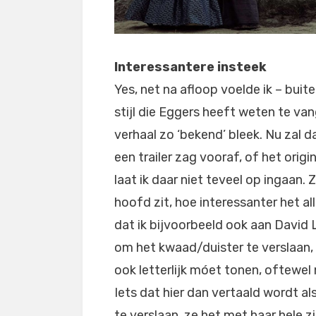
Interessantere insteek
Yes, net na afloop voelde ik – bui
stijl die Eggers heeft weten te van
verhaal zo ‘bekend’ bleek. Nu zal d
een trailer zag vooraf, of het orig
laat ik daar niet teveel op ingaan. 
hoofd zit, hoe interessanter het all
dat ik bijvoorbeeld ook aan David
om het kwaad/duister te verslaan, 
ook letterlijk móet tonen, oftewel
Iets dat hier dan vertaald wordt a
te verslaan, ze het met haar hele 