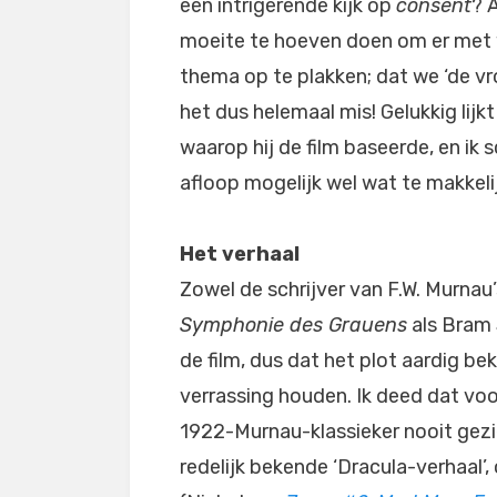
een intrigerende kijk op
consent
? A
moeite te hoeven doen om er met 
thema op te plakken; dat we ‘de vro
het dus helemaal mis! Gelukkig lijkt 
waarop hij de film baseerde, en ik 
afloop mogelijk wel wat te makkeli
Het verhaal
Zowel de schrijver van F.W. Murn
Symphonie des Grauens
als Bram 
de film, dus dat het plot aardig be
verrassing houden. Ik deed dat vo
1922-Murnau-klassieker nooit gez
redelijk bekende ‘Dracula-verhaal’