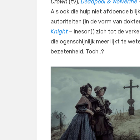
Crown
(tv),
Deadpool & Wolverine
–
Als ook die hulp niet afdoende bli
autoriteiten (in de vorm van dokte
Knight
– Ineson)) zich tot de verk
die ogenschijnlijk meer lijkt te we
bezetenheid. Toch..?