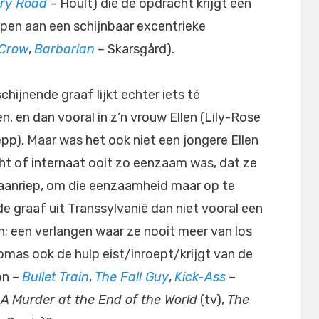
ry Road
– Hoult) die de opdracht krijgt een
kopen aan een schijnbaar excentrieke
 Crow
,
Barbarian
– Skarsgård).
hijnende graaf lijkt echter iets té
n, en dan vooral in z’n vrouw Ellen (Lily-Rose
epp). Maar was het ook niet een jongere Ellen
cht of internaat ooit zo eenzaam was, dat ze
 aanriep, om die eenzaamheid maar op te
de graaf uit Transsylvanië dan niet vooral een
n; een verlangen waar ze nooit meer van los
omas ook de hulp eist/inroept/krijgt van de
on –
Bullet Train
,
The Fall Guy
,
Kick-Ass
–
–
A Murder at the End of the World
(tv),
The