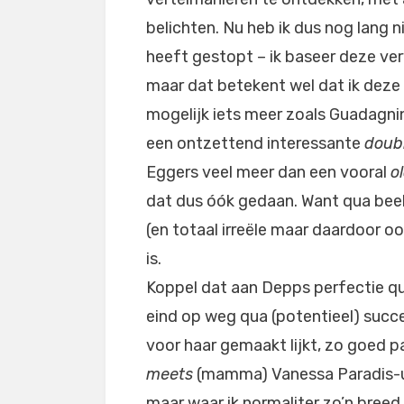
belichten. Nu heb ik dus nog lang ni
heeft gestopt – ik baseer deze ver
maar dat betekent wel dat ik deze 
mogelijk iets meer zoals Guadagni
een ontzettend interessante
doubl
Eggers veel meer dan een vooral
o
dat dus óók gedaan. Want qua beeld
(en totaal irreële maar daardoor o
is.
Koppel dat aan Depps perfectie qua 
eind op weg qua (potentieel) succes
voor haar gemaakt lijkt, zo goed p
meets
(mamma) Vanessa Paradis-uite
maar waar ik normaliter zo’n breed