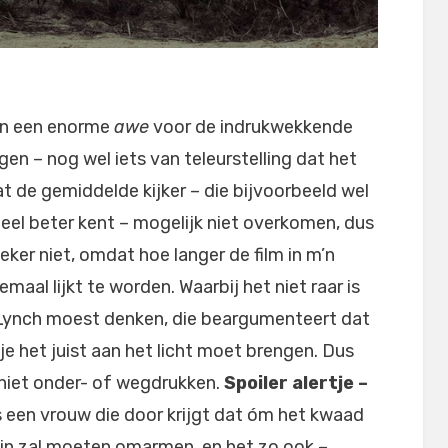
ten een enorme
awe
voor de indrukwekkende
gen – nog wel iets van teleurstelling dat het
at de gemiddelde kijker – die bijvoorbeeld wel
ineel beter kent – mogelijk niet overkomen, dus
Zeker niet, omdat hoe langer de film in m’n
emaal lijkt te worden. Waarbij het niet raar is
 Lynch moest denken, die beargumenteert dat
je het juist aan het licht moet brengen. Dus
 niet onder- of wegdrukken.
Spoiler alertje –
ls een vrouw die door krijgt dat óm het kwaad
zijn zal moeten omarmen, en het zo ook –