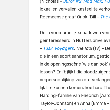
(Nicholas –
Juror #2
,
Mad Max: Fu
lokaal en vervallen kasteel te ver
Roemeense graaf Orlok (Bill –
The
De in voornamelijk schaduwen versc
geïnteresseerd in Hutters privéleve
–
Tusk
,
Voyagers
,
The Idol
(tv) – D
die in een soort sanatorium, gesti
in de openingsscène ‘wie dan ook’
lossen? En (b)lijkt die bloedzuigen
verpersoonlijking van dat verlange
lijkt te kunnen komen, hoe hard Th
Harding-familie van Friedrich (Aar
Taylor-Johnson) en Anna (Emma 