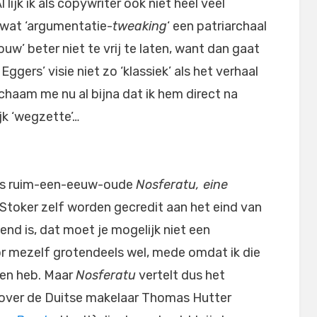
l lijk ik als copywriter ook niet heel veel
wat ‘argumentatie-
tweaking
‘ een patriarchaal
uw’ beter niet te vrij te laten, want dan gaat
Eggers’ visie niet zo ‘klassiek’ als het verhaal
schaam me nu al bijna dat ik hem direct na
jk ‘wegzette’…
au’s ruim-een-eeuw-oude
Nosferatu, eine
Stoker zelf worden gecredit aan het eind van
kend is, dat moet je mogelijk niet een
or mezelf grotendeels wel, mede omdat ik die
ien heb. Maar
Nosferatu
vertelt dus het
, over de Duitse makelaar Thomas Hutter