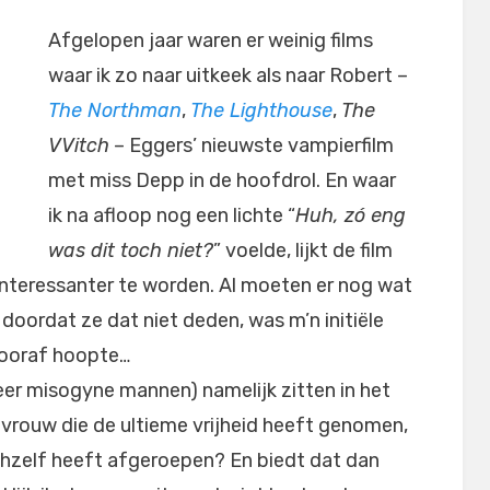
Afgelopen jaar waren er weinig films
waar ik zo naar uitkeek als naar Robert –
The Northman
,
The Lighthouse
,
The
VVitch
– Eggers’ nieuwste vampierfilm
met miss Depp in de hoofdrol. En waar
ik na afloop nog een lichte “
Huh, zó eng
was dit toch niet?
” voelde, lijkt de film
nteressanter te worden. Al moeten er nog wat
t doordat ze dat niet deden, was m’n initiële
 vooraf hoopte…
eer misogyne mannen) namelijk zitten in het
 vrouw die de ultieme vrijheid heeft genomen,
chzelf heeft afgeroepen? En biedt dat dan