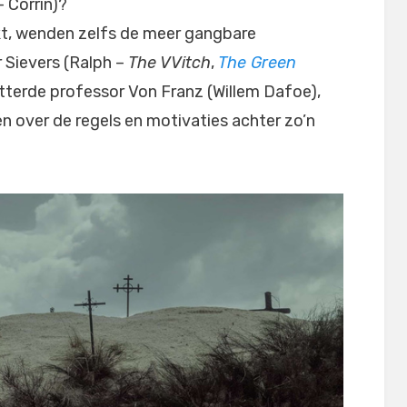
 Corrin)?
jkt, wenden zelfs de meer gangbare
r Sievers (Ralph –
The VVitch
,
The Green
etterde professor Von Franz (Willem Dafoe),
ten over de regels en motivaties achter zo’n