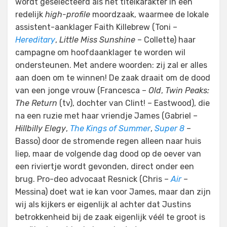
wordt geselecteerd als het titelkarakter in een
redelijk
high-profile
moordzaak, waarmee de lokale
assistent-aanklager Faith Killebrew (Toni –
Hereditary
,
Little Miss Sunshine
– Collette) haar
campagne om hoofdaanklager te worden wil
ondersteunen. Met andere woorden: zij zal er alles
aan doen om te winnen! De zaak draait om de dood
van een jonge vrouw (Francesca –
Old
,
Twin Peaks:
The Return
(tv), dochter van Clint! – Eastwood), die
na een ruzie met haar vriendje James (Gabriel –
Hillbilly Elegy
,
The Kings of Summer
,
Super 8
–
Basso) door de stromende regen alleen naar huis
liep, maar de volgende dag dood op de oever van
een riviertje wordt gevonden, direct onder een
brug. Pro-deo advocaat Resnick (Chris –
Air
–
Messina) doet wat ie kan voor James, maar dan zijn
wij als kijkers er eigenlijk al achter dat Justins
betrokkenheid bij de zaak eigenlijk véél te groot is