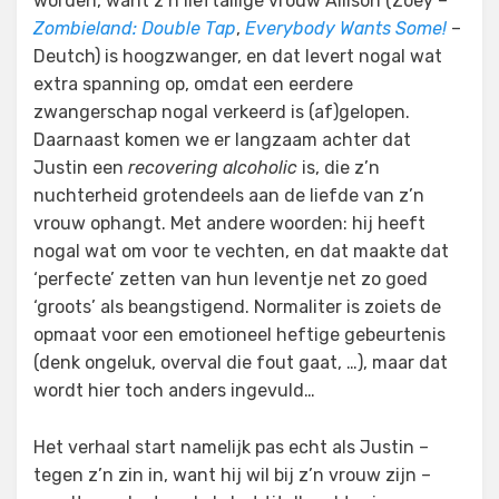
worden, want z’n lieftallige vrouw Allison (Zoey –
Zombieland: Double Tap
,
Everybody Wants Some!
–
Deutch) is hoogzwanger, en dat levert nogal wat
extra spanning op, omdat een eerdere
zwangerschap nogal verkeerd is (af)gelopen.
Daarnaast komen we er langzaam achter dat
Justin een
recovering alcoholic
is, die z’n
nuchterheid grotendeels aan de liefde van z’n
vrouw ophangt. Met andere woorden: hij heeft
nogal wat om voor te vechten, en dat maakte dat
‘perfecte’ zetten van hun leventje net zo goed
‘groots’ als beangstigend. Normaliter is zoiets de
opmaat voor een emotioneel heftige gebeurtenis
(denk ongeluk, overval die fout gaat, …), maar dat
wordt hier toch anders ingevuld…
Het verhaal start namelijk pas echt als Justin –
tegen z’n zin in, want hij wil bij z’n vrouw zijn –