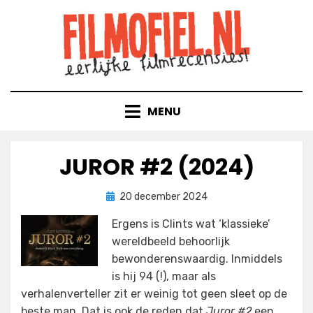
Doorgaan
naar
inhoud
MENU
JUROR #2 (2024)
Geplaatst
door
20 december 2024
Filmofiel.nl
op
Ergens is Clints wat ‘klassieke’
wereldbeeld behoorlijk
bewonderenswaardig. Inmiddels
is hij 94 (!), maar als
verhalenverteller zit er weinig tot geen sleet op de
beste man. Dat is ook de reden dat
Juror #2
een