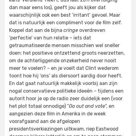
dan maar eens los), geeft jou als kijker dat
waarschijnlijk ook een best ‘irritant’ gevoel. Maar
dat is natuurlijk een compliment voor de film zelf.
Koppel dat aan de bijna
cringe
overdreven
‘perfectie’ van hun relatie – iets dat
getraumatiseerde mensen misschien wel sneller
doen: het positieve ontzettend groots neerzetten,
om de achterliggende onzekerheid never nooit
meer te voelen? – en je voelt dat Clint wederom
toont hoe hij ‘ons’ als diersoort aardig door heeft.
En dat gaat natuurlijk makkelijk voorbij aan zijn
nogal conservatieve politieke ideeën – tijdens een
autorit hoor je op de radio zeer duidelijk een (voor
het plot totaal onnodige) “
Go out and vote
“, en
aangezien deze film in Amerika in de week
voorafgaand aan de afgelopen
presidentsverkiezingen uitkwam, riep Eastwood