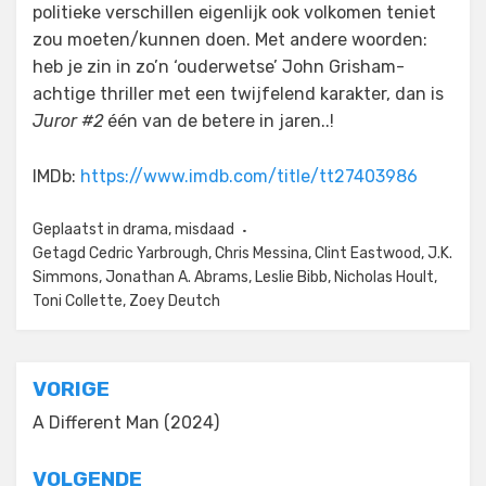
politieke verschillen eigenlijk ook volkomen teniet
zou moeten/kunnen doen. Met andere woorden:
heb je zin in zo’n ‘ouderwetse’ John Grisham-
achtige thriller met een twijfelend karakter, dan is
Juror #2
één van de betere in jaren..!
IMDb:
https://www.imdb.com/title/tt27403986
Geplaatst in
drama
,
misdaad
Getagd
Cedric Yarbrough
,
Chris Messina
,
Clint Eastwood
,
J.K.
Simmons
,
Jonathan A. Abrams
,
Leslie Bibb
,
Nicholas Hoult
,
Toni Collette
,
Zoey Deutch
Bericht
VORIGE
navigatie
A Different Man (2024)
VOLGENDE