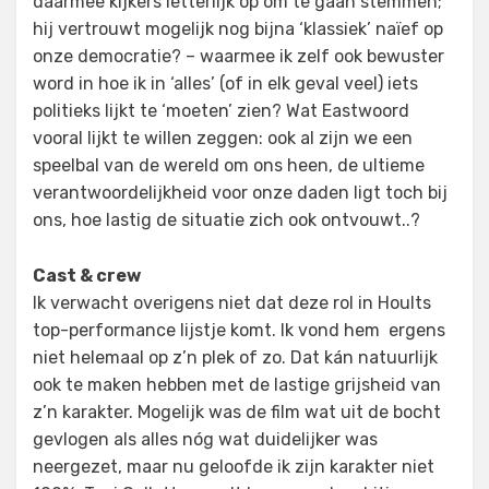
daarmee kijkers letterlijk op om te gaan stemmen;
hij vertrouwt mogelijk nog bijna ‘klassiek’ naïef op
onze democratie? – waarmee ik zelf ook bewuster
word in hoe ik in ‘alles’ (of in elk geval veel) iets
politieks lijkt te ‘moeten’ zien? Wat Eastwoord
vooral lijkt te willen zeggen: ook al zijn we een
speelbal van de wereld om ons heen, de ultieme
verantwoordelijkheid voor onze daden ligt toch bij
ons, hoe lastig de situatie zich ook ontvouwt..?
Cast & crew
Ik verwacht overigens niet dat deze rol in Hoults
top-performance lijstje komt. Ik vond hem ergens
niet helemaal op z’n plek of zo. Dat kán natuurlijk
ook te maken hebben met de lastige grijsheid van
z’n karakter. Mogelijk was de film wat uit de bocht
gevlogen als alles nóg wat duidelijker was
neergezet, maar nu geloofde ik zijn karakter niet