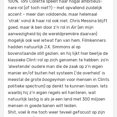
100%. Toni Collette speelt haar nogal ambitieus-
nare rol (of toch niet?) – met opvallend zuidelijk
accent – meer dan voldoende, maar helemaal
‘strak’ vond ik haar rol ook niet. Chris Messina blijft
goed, maar ik ben door z’n rol in
Air
(en mijn
aanwezigheid bij de wereldpremière daarvan)
mogelijk ook wel ietwat fan van hem. Filmkenners
hadden natuurlijk J.K. Simmons al op
bovenstaande
still
gezien, en hij lijkt hier beetje de
klassieke Clint-rol op zich genomen te hebben: zo’n
‘alwetende’ oudere man die de zaak op z’n eigen
manier en/of buiten het systeem (‘de overheid’ is
meestal de grote
boogeyman
voor mensen in Clints
politieke spectrum) op denkt te kunnen lossen. Iets
waarbij hij z’n eigen regels wil hanteren, wat
natuurlijk lastig is als je een land met 300 miljoen
mensen in goede banen wilt leiden.
Shit, voel ik me toch weer teveel gefocust op zijn