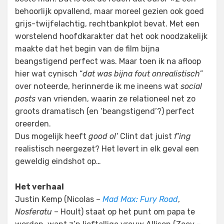
behoorlijk opvallend, maar moreel gezien ook goed
grijs-twijfelachtig, rechtbankplot bevat. Met een
worstelend hoofdkarakter dat het ook noodzakelijk
maakte dat het begin van de film bijna
beangstigend perfect was. Maar toen ik na afloop
hier wat cynisch “
dat was bijna fout onrealistisch
”
over noteerde, herinnerde ik me ineens wat
social
posts
van vrienden, waarin ze relationeel net zo
groots dramatisch (en ‘beangstigend’?) perfect
oreerden.
Dus mogelijk heeft
good ol’
Clint dat juist
f’ing
realistisch neergezet? Het levert in elk geval een
geweldig eindshot op…
Het verhaal
Justin Kemp (Nicolas –
Mad Max: Fury Road
,
Nosferatu
– Hoult) staat op het punt om papa te