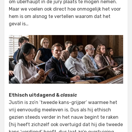
om überhaupt in de jury plaats te mogen nemen.
Maar we voelen ook direct hoe onmogelijk het voor
hem is om alsnog te vertellen waarom dat het
geval is…
Ethisch uitdagend &
classic
Justin is zo’n ’tweede kans-grijper’ waarmee het
vrij eenvoudig meeleven is. Dus als hij ethisch
gezien steeds verder in het nauw begint te raken
(hij heeft zichzelf ook overtuigd dat hij die tweede
kans ‘verdiend’ heeft, dus laat zo’n overtuiging