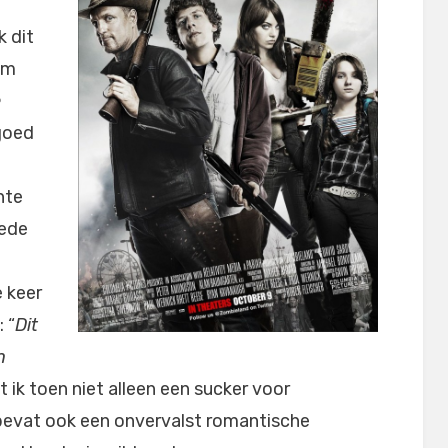
k dit
om
e
goed
hte
oede
e keer
 “
Dit
n
t ik toen niet alleen een sucker voor
bevat ook een onvervalst romantische