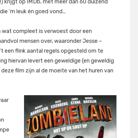
!!!!!) krijgt op IMDb, met meer dan 60 duizend
 die ‘m leuk én goed vond…
 wat compleet is verwoest door een
 handvol mensen over, waaronder Jesse –
ft een flink aantal regels opgesteld om te
ing hiervan levert een geweldige (en geweldig
 deze film zijn al de moeite van het huren van
waar
on
ompe