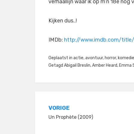
verhaallijn waar ik op m’n 18e nog 
Kijken dus..!
IMDb:
http://www.imdb.com/title
Geplaatst in
actie
,
avontuur
,
horror
,
komedi
Getagd
Abigail Breslin
,
Amber Heard
,
Emma 
Bericht
VORIGE
Un Prophète (2009)
navigatie