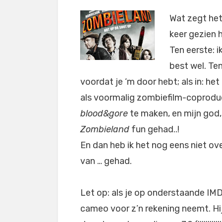
Wat zegt het
keer gezien 
Ten eerste: 
best wel. Ten
voordat je ‘m door hebt; als in: het
als voormalig zombiefilm-coproduc
blood&gore
te maken, en mijn god
Zombieland
fun gehad..!
En dan heb ik het nog eens niet o
van … gehad.
Let op: als je op onderstaande IMDb-l
cameo voor z’n rekening neemt. Hij