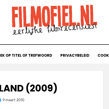
EK OP TITEL OF TREFWOORD
PRIVACYBELEID
COOKI
LAND (2009)
eplaatst
door
9 maart 2010
Filmofiel.nl
p