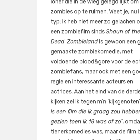
loner die in de wieg gelegd lijkt om
zombies op te ruimen. Weet je, nu i
typ: ik heb niet meer zo gelachen 
een zombiefilm sinds
Shaun of th
Dead
.
Zombieland
is gewoon een 
gemaakte zombiekomedie, met
voldoende blood&gore voor de ec
zombiefans, maar ook met een g
regie en interessante acteurs en
actrices. Aan het eind van de derd
kijken zei ik tegen m’n ‘kijkgenoten’:
is een film die ik graag zou hebbe
gezien toen ik 18 was of zo
“, omda
tienerkomedies was, maar de film 