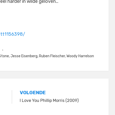
veel harder in wilde geloven…
/tt1156398/
e
Stone
,
Jesse Eisenberg
,
Ruben Fleischer
,
Woody Harrelson
VOLGENDE
I Love You Phillip Morris (2009)