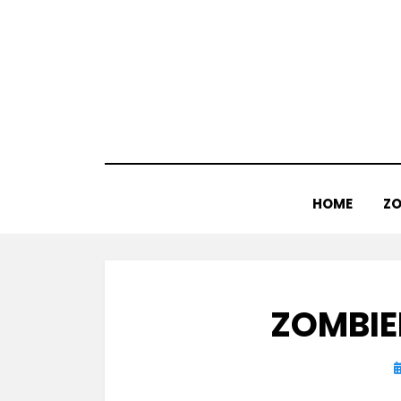
Doorgaan
naar
inhoud
HOME
ZO
ZOMBIE
G
o