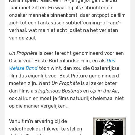
Rahim speelt Malik, een 19-jarige jongen die zes
jaar moet zitten. En waar hij als schuchter en
onzeker manneke binnenkomt, daar ontpopt de film
zich tot een fantastisch subtiel ‘coming-of-age’-
verhaal, wat me niet echt losliet na het verlaten
van de zaal.
Un Prophète
is zeer terecht genomineerd voor een
Oscar voor Beste Buitenlandse Film, en als
Das
Weisse Band
tóch wint, dan zou die Oostenrijkse
film dus eigenlijk voor Best Picture genomineerd
moeten zijn. Want
Un Prophète
is al zeker beter
dan films als
Inglorious Basterds
en
Up in the Air
,
ook al kun en moet je films natuurlijk helemaal niet
op die manier vergelijken…
Vanuit m’n ervaring bij de
videotheek durf ik wel te stellen