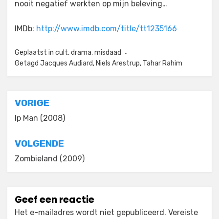
nooit negatief werkten op mijn beleving…
IMDb:
http://www.imdb.com/title/tt1235166
Geplaatst in
cult
,
drama
,
misdaad
Getagd
Jacques Audiard
,
Niels Arestrup
,
Tahar Rahim
Bericht
VORIGE
navigatie
Ip Man (2008)
VOLGENDE
Zombieland (2009)
Geef een reactie
Het e-mailadres wordt niet gepubliceerd.
Vereiste