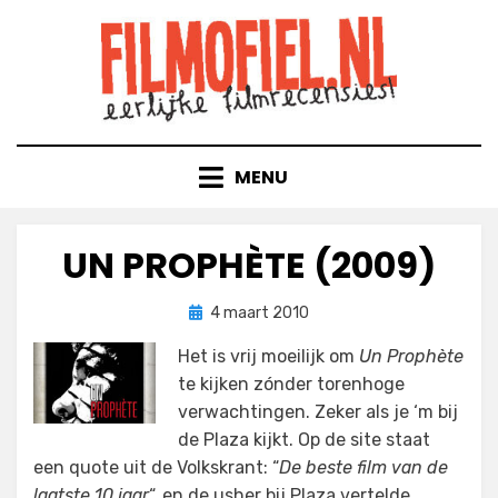
Doorgaan
naar
inhoud
MENU
UN PROPHÈTE (2009)
Geplaatst
door
4 maart 2010
Filmofiel.nl
op
Het is vrij moeilijk om
Un Prophète
te kijken zónder torenhoge
verwachtingen. Zeker als je ‘m bij
de Plaza kijkt. Op de site staat
een quote uit de Volkskrant: “
De beste film van de
laatste 10 jaar
“, en de usher bij Plaza vertelde