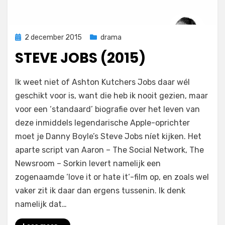
Geplaatst
2 december 2015
drama
op
STEVE JOBS (2015)
op
door
1 reactie
Filmofiel.nl
Ik weet niet of Ashton Kutchers Jobs daar wél
Steve
geschikt voor is, want die heb ik nooit gezien, maar
Jobs
voor een ‘standaard’ biografie over het leven van
(2015)
deze inmiddels legendarische Apple-oprichter
moet je Danny Boyle’s Steve Jobs níet kijken. Het
aparte script van Aaron – The Social Network, The
Newsroom – Sorkin levert namelijk een
zogenaamde ‘love it or hate it‘-film op, en zoals wel
vaker zit ik daar dan ergens tussenin. Ik denk
namelijk dat…