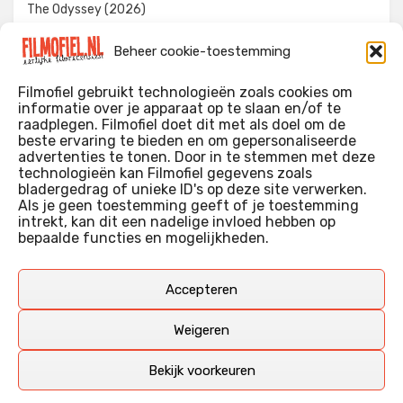
The Odyssey (2026)
Evil Dead Burn (2026)
Beheer cookie-toestemming
The Invite (2026)
Filmofiel gebruikt technologieën zoals cookies om
informatie over je apparaat op te slaan en/of te
raadplegen. Filmofiel doet dit met als doel om de
beste ervaring te bieden en om gepersonaliseerde
WIE IK BEN…?
advertenties te tonen. Door in te stemmen met deze
technologieën kan Filmofiel gegevens zoals
Ik ben ooit begonnen met m’n recensies omdat ik zoveel
bladergedrag of unieke ID's op deze site verwerken.
films keek dat ik af en toe niet meer wist welke ik nu wel of
Als je geen toestemming geeft of je toestemming
intrekt, kan dit een nadelige invloed hebben op
niet gezien had. Ik ben een filmliefhebber, heb als hobby nog
bepaalde functies en mogelijkheden.
erg lang in een videotheek gewerkt, en heb als coproducent
ook aan een aantal onafhankelijke films meegewerkt.
Deze recensies zijn dan ook vooral vrij pretentieloze
Accepteren
uitbreidingen van m’n voormalige ‘videotheek-geouwehoer’,
aangevuld met een groeiende kennis over de kunde én de
Weigeren
kunst van het maken van film.
Bekijk voorkeuren