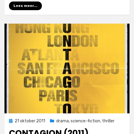
Lees meer...
Geplaatst
21 oktober 2011
drama
,
science-fiction
,
thriller
op
CONTAGION (2011)