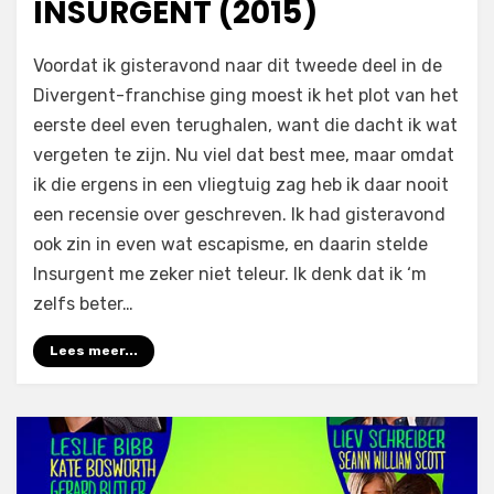
INSURGENT (2015)
op
door
Laat een reactie achter
Filmofiel.nl
Voordat ik gisteravond naar dit tweede deel in de
Insurgent
Divergent-franchise ging moest ik het plot van het
(2015)
eerste deel even terughalen, want die dacht ik wat
vergeten te zijn. Nu viel dat best mee, maar omdat
ik die ergens in een vliegtuig zag heb ik daar nooit
een recensie over geschreven. Ik had gisteravond
ook zin in even wat escapisme, en daarin stelde
Insurgent me zeker niet teleur. Ik denk dat ik ‘m
zelfs beter…
Lees meer...