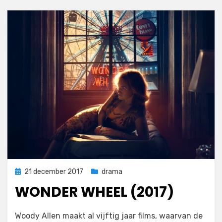
Geplaatst
21 december 2017
drama
op
WONDER WHEEL (2017)
op
door
Laat een reactie achter
Filmofiel.nl
Woody Allen maakt al vijftig jaar films, waarvan de