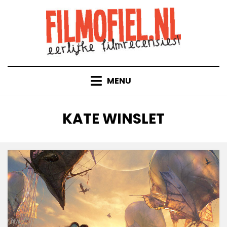
Doorgaan
naar
inhoud
MENU
TAG
:
KATE WINSLET