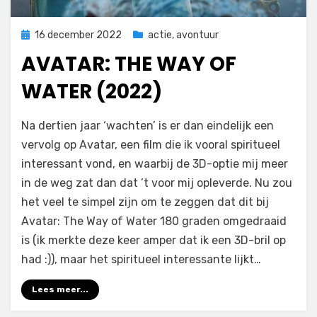
Geplaatst
16 december 2022
actie
,
avontuur
op
AVATAR: THE WAY OF
WATER (2022)
door
Filmofiel.nl
Na dertien jaar ‘wachten’ is er dan eindelijk een
vervolg op Avatar, een film die ik vooral spiritueel
interessant vond, en waarbij de 3D-optie mij meer
in de weg zat dan dat ’t voor mij opleverde. Nu zou
het veel te simpel zijn om te zeggen dat dit bij
Avatar: The Way of Water 180 graden omgedraaid
is (ik merkte deze keer amper dat ik een 3D-bril op
had :)), maar het spiritueel interessante lijkt…
Lees meer...