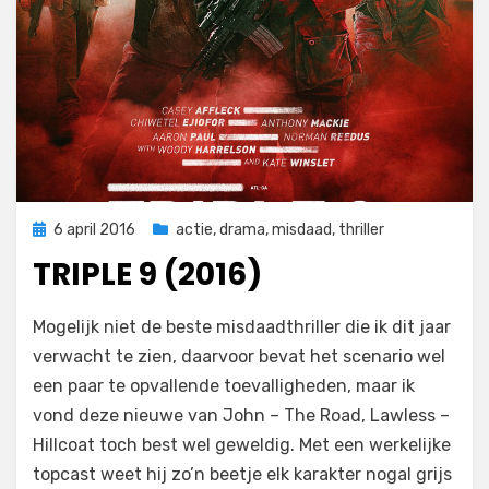
Geplaatst
6 april 2016
actie
,
drama
,
misdaad
,
thriller
op
TRIPLE 9 (2016)
op
door
Laat een reactie achter
Filmofiel.nl
Mogelijk niet de beste misdaadthriller die ik dit jaar
Triple
verwacht te zien, daarvoor bevat het scenario wel
9
een paar te opvallende toevalligheden, maar ik
(2016)
vond deze nieuwe van John – The Road, Lawless –
Hillcoat toch best wel geweldig. Met een werkelijke
topcast weet hij zo’n beetje elk karakter nogal grijs