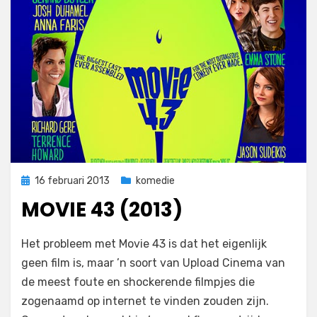
Geplaatst
16 februari 2013
komedie
op
MOVIE 43 (2013)
op
door
Laat een reactie achter
Filmofiel.nl
Het probleem met Movie 43 is dat het eigenlijk
Movie
geen film is, maar ’n soort van Upload Cinema van
43
de meest foute en shockerende filmpjes die
(2013)
zogenaamd op internet te vinden zouden zijn.