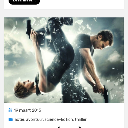
Lees meer...
Geplaatst
19 maart 2015
op
actie
,
avontuur
,
science-fiction
,
thriller