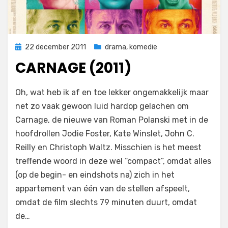
Geplaatst
22 december 2011
drama
,
komedie
op
CARNAGE (2011)
op
door
Laat een reactie achter
Filmofiel.nl
Oh, wat heb ik af en toe lekker ongemakkelijk maar
Carnage
net zo vaak gewoon luid hardop gelachen om
(2011)
Carnage, de nieuwe van Roman Polanski met in de
hoofdrollen Jodie Foster, Kate Winslet, John C.
Reilly en Christoph Waltz. Misschien is het meest
treffende woord in deze wel “compact”, omdat alles
(op de begin- en eindshots na) zich in het
appartement van één van de stellen afspeelt,
omdat de film slechts 79 minuten duurt, omdat
de…