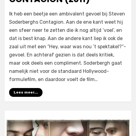
op
door
Laat een reactie achter
Filmofiel.nl
Ik heb een beetje een ambivalent gevoel bij Steven
Contagion
Soderberghs Contagion. Aan de ene kant weet hij
(2011)
een sfeer neer te zetten die ik nog altijd ‘voel’, en
dat is best knap. Aan de andere kant liep ik ook de
zaal uit met een “Hey, waar was nou ’t spektakel?“-
gevoel. En achteraf gezien is dat deels kritiek,
maar ook deels een compliment. Soderbergh gaat
namelijk niet voor de standaard Hollywood-
formulefilm, en daardoor voelt de film…
Lees meer...