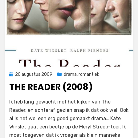
Geplaatst
20 augustus 2009
drama
,
romantiek
op
THE READER (2008)
op
door
Laat een reactie achter
Filmofiel.nl
Ik heb lang gewacht met het kijken van The
The
Reader, en achteraf gezien snap ik dat ook wel. Ook
Reader
al is het wel een erg goed gemaakt drama… Kate
(2008)
Winslet gaat een beetje op de Meryl Streep-toer. Ik
moet toegeven dat ik vroeger als klein manneke