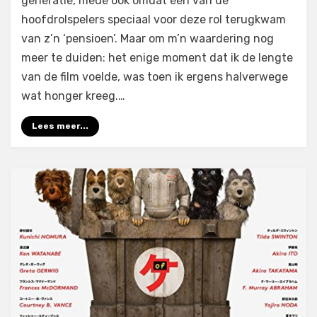
generatie, mede ook omdat één van de
You
hoofdrolspelers speciaal voor deze rol terugkwam
Paint
van z’n ‘pensioen’. Maar om m’n waardering nog
Houses
meer te duiden: het enige moment dat ik de lengte
–
2019)
van de film voelde, was toen ik ergens halverwege
wat honger kreeg.…
Lees meer...