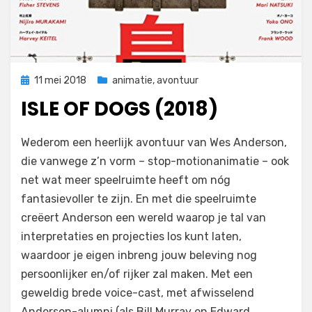
Geplaatst
11 mei 2018
animatie
,
avontuur
op
ISLE OF DOGS (2018)
op
door
Laat een reactie achter
Filmofiel.nl
Wederom een heerlijk avontuur van Wes Anderson,
Isle
die vanwege z’n vorm – stop-motionanimatie – ook
of
net wat meer speelruimte heeft om nóg
Dogs
(2018)
fantasievoller te zijn. En met die speelruimte
creëert Anderson een wereld waarop je tal van
interpretaties en projecties los kunt laten,
waardoor je eigen inbreng jouw beleving nog
persoonlijker en/of rijker zal maken. Met een
geweldig brede voice-cast, met afwisselend
Anderson-alumni (als Bill Murray en Edward