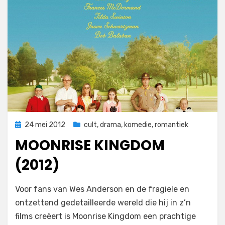
Geplaatst
24 mei 2012
cult
,
drama
,
komedie
,
romantiek
op
MOONRISE KINGDOM
(2012)
op
door
1 reactie
Filmofiel.nl
Voor fans van Wes Anderson en de fragiele en
Moonrise
ontzettend gedetailleerde wereld die hij in z’n
Kingdom
films creëert is Moonrise Kingdom een prachtige
(2012)