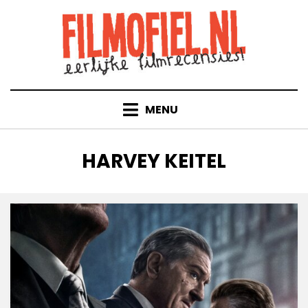
Doorgaan
naar
inhoud
MENU
TAG
:
HARVEY KEITEL