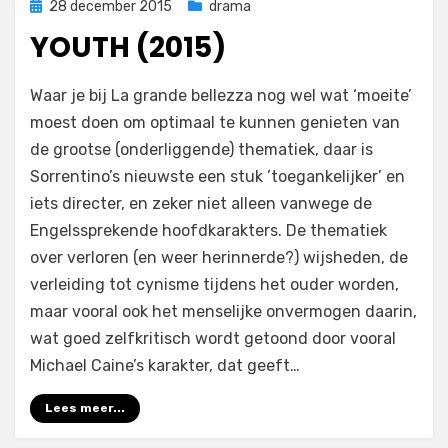
Geplaatst
28 december 2015
drama
op
YOUTH (2015)
op
door
Laat een reactie achter
Filmofiel.nl
Waar je bij La grande bellezza nog wel wat ‘moeite’
Youth
moest doen om optimaal te kunnen genieten van
(2015)
de grootse (onderliggende) thematiek, daar is
Sorrentino’s nieuwste een stuk ’toegankelijker’ en
iets directer, en zeker niet alleen vanwege de
Engelssprekende hoofdkarakters. De thematiek
over verloren (en weer herinnerde?) wijsheden, de
verleiding tot cynisme tijdens het ouder worden,
maar vooral ook het menselijke onvermogen daarin,
wat goed zelfkritisch wordt getoond door vooral
Michael Caine’s karakter, dat geeft…
Lees meer...