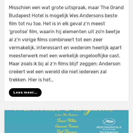
op
door
Laat een reactie achter
Filmofiel.nl
Misschien een wat grote uitspraak, maar The Grand
The
Budapest Hotel is mogelijk Wes Andersons beste
Grand
film tot nu toe. Het is in elk geval z’n meest
Budapest
Hotel
‘grootse’ film, waarin hij elementen uit zo’n beetje
(2014)
al z’n vorige films combineert tot een zeer
vermakelijk, interessant en wederom heerlijk apart
meesterwerk met een werkelijk ongelooflijke cast.
Maar zoals ik bij al z’n films blijf zeggen: Anderson
creëert wel een wereld die niet iedereen zal
trekken. Hier is het…
Lees meer...