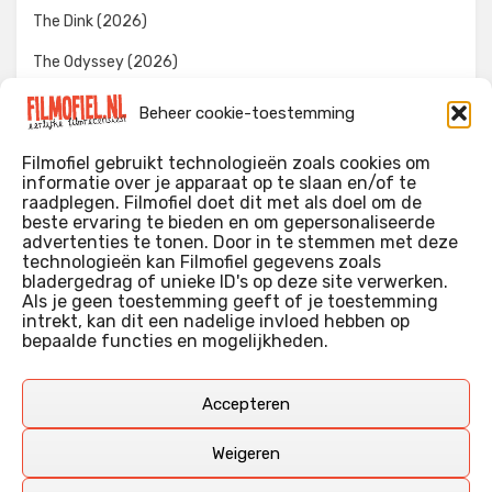
The Dink (2026)
The Odyssey (2026)
Evil Dead Burn (2026)
Beheer cookie-toestemming
The Invite (2026)
Filmofiel gebruikt technologieën zoals cookies om
informatie over je apparaat op te slaan en/of te
raadplegen. Filmofiel doet dit met als doel om de
beste ervaring te bieden en om gepersonaliseerde
WIE IK BEN…?
advertenties te tonen. Door in te stemmen met deze
technologieën kan Filmofiel gegevens zoals
Ik ben ooit begonnen met m’n recensies omdat ik zoveel
bladergedrag of unieke ID's op deze site verwerken.
films keek dat ik af en toe niet meer wist welke ik nu wel of
Als je geen toestemming geeft of je toestemming
intrekt, kan dit een nadelige invloed hebben op
niet gezien had. Ik ben een filmliefhebber, heb als hobby nog
bepaalde functies en mogelijkheden.
erg lang in een videotheek gewerkt, en heb als coproducent
ook aan een aantal onafhankelijke films meegewerkt.
Deze recensies zijn dan ook vooral vrij pretentieloze
Accepteren
uitbreidingen van m’n voormalige ‘videotheek-geouwehoer’,
aangevuld met een groeiende kennis over de kunde én de
Weigeren
kunst van het maken van film.