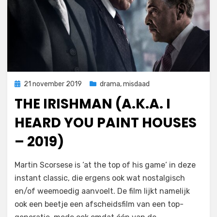
Geplaatst
21 november 2019
drama
,
misdaad
op
THE IRISHMAN (A.K.A. I
HEARD YOU PAINT HOUSES
– 2019)
op
door
Laat een reactie achter
Filmofiel.nl
Martin Scorsese is ‘at the top of his game‘ in deze
The
instant classic, die ergens ook wat nostalgisch
Irishman
en/of weemoedig aanvoelt. De film lijkt namelijk
(a.k.a.
I
ook een beetje een afscheidsfilm van een top-
Heard