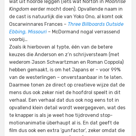
wat uit hoorde leggen (iets wat Norton in
Moonrise
Kingdom
eerder mocht doen). Opvallende naam in
de cast is natuurlijk die van Yoko Ono, al komt ook
Oscarwinnares Frances –
Three Billboards Outside
Ebbing, Missouri
– McDormand nogal verrassend
voorbij…
Zoals ik hierboven al typte, één van de betere
keuzes die Anderson en z’n schrijversteam (met
wederom Jason Schwartzman en Roman Coppola)
hebben gemaakt, is om het Japans er – voor 99%
van de westerlingen – onverstaanbaar in te laten.
Daarmee tonen ze direct op creatieve wijze dat de
mens dus ook zeker niet de hoofdrol speelt in dit
verhaal. Een verhaal dat dus ook nog eens tot in
opvallend klein detail wordt weergegeven, wat des
te knapper is als je weet hoe tijdrovend stop-
motionanimatie überhaupt al is. En dat geeft de
film dus ook een extra ‘gunfactor’, zeker omdat die