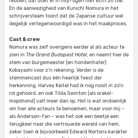
redden, dat doet er in mijn ogen niet echt zo toe.
En de aanwezigheid van Kunichi Nomura in het
schrijversteam toont dat de Japanse cultuur wel
degelijk vertegenwoordigd was in het maakproces.
Cast & crew
Nomura was zelf overigens eerder al als acteur te
zien in
The Grand Budapest Hotel
, en neemt hier de
stem van burgemeester (en hondenhater)
Kobayashi voor z’n rekening. Verder is de
stemmencast dus één heerlijk feest der
herkenning. Harvey Keitel had ik nog nooit in zo’n
rol gehoord, en ook Tilda Swinton (als orakel-
mopshond) valt meer dan op. Het is wat ondoenlijk
om hier alle acteurs te benoemen, maar voor mij –
als Anderson-fan – was het ook een beetje een
terugkeer naar die vertrouwde wereld van hem,
zeker toen ik bijvoorbeeld Edward Nortons karakter