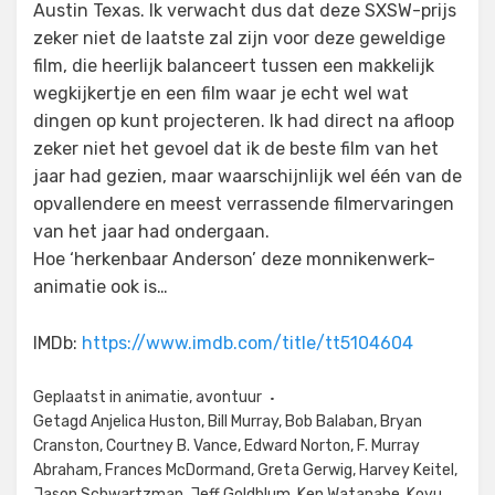
Austin Texas. Ik verwacht dus dat deze SXSW-prijs
zeker niet de laatste zal zijn voor deze geweldige
film, die heerlijk balanceert tussen een makkelijk
wegkijkertje en een film waar je echt wel wat
dingen op kunt projecteren. Ik had direct na afloop
zeker niet het gevoel dat ik de beste film van het
jaar had gezien, maar waarschijnlijk wel één van de
opvallendere en meest verrassende filmervaringen
van het jaar had ondergaan.
Hoe ‘herkenbaar Anderson’ deze monnikenwerk-
animatie ook is…
IMDb:
https://www.imdb.com/title/tt5104604
Geplaatst in
animatie
,
avontuur
Getagd
Anjelica Huston
,
Bill Murray
,
Bob Balaban
,
Bryan
Cranston
,
Courtney B. Vance
,
Edward Norton
,
F. Murray
Abraham
,
Frances McDormand
,
Greta Gerwig
,
Harvey Keitel
,
Jason Schwartzman
,
Jeff Goldblum
,
Ken Watanabe
,
Koyu