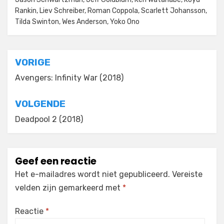
Rankin
,
Liev Schreiber
,
Roman Coppola
,
Scarlett Johansson
,
Tilda Swinton
,
Wes Anderson
,
Yoko Ono
Bericht
VORIGE
navigatie
Avengers: Infinity War (2018)
VOLGENDE
Deadpool 2 (2018)
Geef een reactie
Het e-mailadres wordt niet gepubliceerd.
Vereiste
velden zijn gemarkeerd met
*
Reactie
*