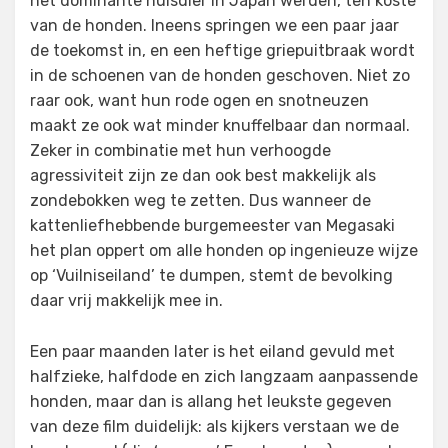
het dominante huisdier in Japan werden, ten koste
van de honden. Ineens springen we een paar jaar
de toekomst in, en een heftige griepuitbraak wordt
in de schoenen van de honden geschoven. Niet zo
raar ook, want hun rode ogen en snotneuzen
maakt ze ook wat minder knuffelbaar dan normaal.
Zeker in combinatie met hun verhoogde
agressiviteit zijn ze dan ook best makkelijk als
zondebokken weg te zetten. Dus wanneer de
kattenliefhebbende burgemeester van Megasaki
het plan oppert om alle honden op ingenieuze wijze
op ‘Vuilniseiland’ te dumpen, stemt de bevolking
daar vrij makkelijk mee in.
Een paar maanden later is het eiland gevuld met
halfzieke, halfdode en zich langzaam aanpassende
honden, maar dan is allang het leukste gegeven
van deze film duidelijk: als kijkers verstaan we de