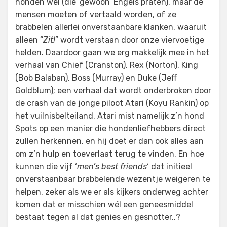
honden wel (die ‘gewoon’ Engels praten), maar de
mensen moeten of vertaald worden, of ze
brabbelen allerlei onverstaanbare klanken, waaruit
alleen “
Zit!
” wordt verstaan door onze viervoetige
helden. Daardoor gaan we erg makkelijk mee in het
verhaal van Chief (Cranston), Rex (Norton), King
(Bob Balaban), Boss (Murray) en Duke (Jeff
Goldblum); een verhaal dat wordt onderbroken door
de crash van de jonge piloot Atari (Koyu Rankin) op
het vuilnisbelteiland. Atari mist namelijk z’n hond
Spots op een manier die hondenliefhebbers direct
zullen herkennen, en hij doet er dan ook alles aan
om z’n hulp en toeverlaat terug te vinden. En hoe
kunnen die vijf ‘
men’s best friends
‘ dat initieel
onverstaanbaar brabbelende wezentje weigeren te
helpen, zeker als we er als kijkers onderweg achter
komen dat er misschien wél een geneesmiddel
bestaat tegen al dat genies en gesnotter..?