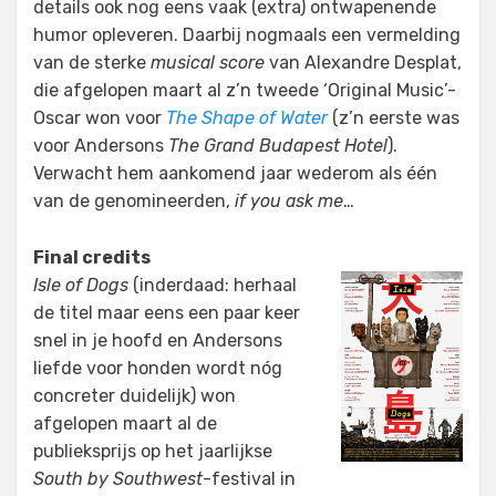
details ook nog eens vaak (extra) ontwapenende
humor opleveren. Daarbij nogmaals een vermelding
van de sterke
musical score
van Alexandre Desplat,
die afgelopen maart al z’n tweede ‘Original Music’-
Oscar won voor
The Shape of Water
(z’n eerste was
voor Andersons
The Grand Budapest Hotel
).
Verwacht hem aankomend jaar wederom als één
van de genomineerden,
if you ask me
…
Final credits
Isle of Dogs
(inderdaad: herhaal
de titel maar eens een paar keer
snel in je hoofd en Andersons
liefde voor honden wordt nóg
concreter duidelijk) won
afgelopen maart al de
publieksprijs op het jaarlijkse
South by Southwest
-festival in