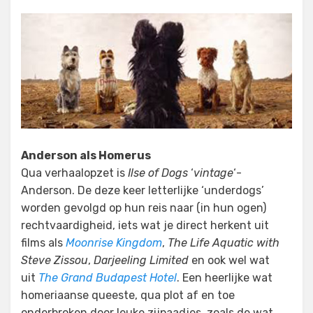
Anderson als Homerus
Qua verhaalopzet is
Ilse of Dogs
‘
vintage
‘-
Anderson. De deze keer letterlijke ‘underdogs’
worden gevolgd op hun reis naar (in hun ogen)
rechtvaardigheid, iets wat je direct herkent uit
films als
Moonrise Kingdom
,
The Life Aquatic with
Steve Zissou
,
Darjeeling Limited
en ook wel wat
uit
The Grand Budapest Hotel
. Een heerlijke wat
homeriaanse queeste, qua plot af en toe
onderbroken door leuke zijpaadjes, zoals de wat