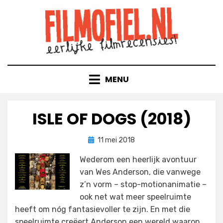
Doorgaan
naar
inhoud
MENU
ISLE OF DOGS (2018)
Geplaatst
door
11 mei 2018
Filmofiel.nl
op
Wederom een heerlijk avontuur
van Wes Anderson, die vanwege
z’n vorm – stop-motionanimatie –
ook net wat meer speelruimte
heeft om nóg fantasievoller te zijn. En met die
speelruimte creëert Anderson een wereld waarop