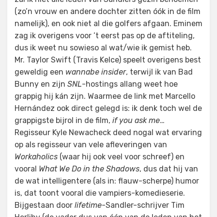
(zo’n vrouw en andere dochter zitten óók in de film
namelijk), en ook niet al die golfers afgaan. Eminem
zag ik overigens voor ’t eerst pas op de aftiteling,
dus ik weet nu sowieso al wat/wie ik gemist heb.
Mr. Taylor Swift (Travis Kelce) speelt overigens best
geweldig een
wannabe insider
, terwijl ik van Bad
Bunny en zijn
SNL
-hostings allang weet hoe
grappig hij kán zijn. Waarmee de link met Marcello
Hernández ook direct gelegd is: ik denk toch wel de
grappigste bijrol in de film,
if you ask me
…
Regisseur Kyle Newacheck deed nogal wat ervaring
op als regisseur van vele afleveringen van
Workaholics
(waar hij ook veel voor schreef) en
vooral
What We Do in the Shadows
, dus dat hij van
de wat intelligentere (als in: flauw-scherpe) humor
is, dat toont vooral die vampiers-komedieserie.
Bijgestaan door
lifetime
-Sandler-schrijver Tim