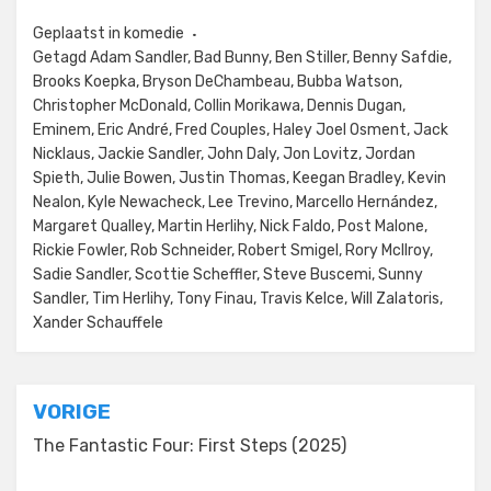
Geplaatst in
komedie
Getagd
Adam Sandler
,
Bad Bunny
,
Ben Stiller
,
Benny Safdie
,
Brooks Koepka
,
Bryson DeChambeau
,
Bubba Watson
,
Christopher McDonald
,
Collin Morikawa
,
Dennis Dugan
,
Eminem
,
Eric André
,
Fred Couples
,
Haley Joel Osment
,
Jack
Nicklaus
,
Jackie Sandler
,
John Daly
,
Jon Lovitz
,
Jordan
Spieth
,
Julie Bowen
,
Justin Thomas
,
Keegan Bradley
,
Kevin
Nealon
,
Kyle Newacheck
,
Lee Trevino
,
Marcello Hernández
,
Margaret Qualley
,
Martin Herlihy
,
Nick Faldo
,
Post Malone
,
Rickie Fowler
,
Rob Schneider
,
Robert Smigel
,
Rory McIlroy
,
Sadie Sandler
,
Scottie Scheffler
,
Steve Buscemi
,
Sunny
Sandler
,
Tim Herlihy
,
Tony Finau
,
Travis Kelce
,
Will Zalatoris
,
Xander Schauffele
Bericht
VORIGE
navigatie
The Fantastic Four: First Steps (2025)