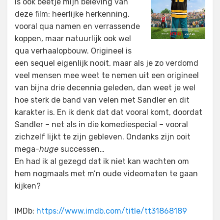
is ook beetje mijn beleving van
deze film: heerlijke herkenning,
vooral qua namen en verrassende
koppen, maar natuurlijk ook wel
qua verhaalopbouw. Origineel is
een sequel eigenlijk nooit, maar als je zo verdomd
veel mensen mee weet te nemen uit een origineel
van bijna drie decennia geleden, dan weet je wel
hoe sterk de band van velen met Sandler en dit
karakter is. En ik denk dat dat vooral komt, doordat
Sandler – net als in die komediespecial – vooral
zichzelf lijkt te zijn gebleven. Ondanks zijn ooit
mega-
huge
successen…
En had ik al gezegd dat ik niet kan wachten om
hem nogmaals met m’n oude videomaten te gaan
kijken?
IMDb:
https://www.imdb.com/title/tt31868189