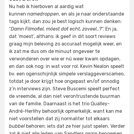
Nu heb ik hierboven al aardig wat
kunnen
namedroppen
, en als je naar onderstaande
tags kijkt, dan zou je best logisch kunnen denken:
“
Damn Filmofiel, móest dat echt, zoveel..?
“. En ja,
dat ‘moest’, althans: ik geef in dit soort reviews
graag mijn beleving zo accuraat mogelijk weer, en
ik zat me dus om de minuut ongeveer te
verwonderen over wie er nú weer kwam opdagen,
en dan ook nog: in wat voor rol. Kevin Nealon speelt
bv. een ogenschijnlijk simpele verslaggeverscameo,
totdat je door krijgt hoe ongepast en/of onnodig
z’n interviews zijn. Steve Buscemi speelt perfect
de vreemde, al dan niet verontrustende buurman
van de familie. Daarnaast is het trio Qualley-
André-Herlihy behoorlijk opmerkelijk, want kan me
niet voorstellen dat zij normaliter tot elkaars
bubbel
behoren; iets dat ze hier juist spelen. Verder
zal ik niet alle leden van Sandlers gezin benoemen