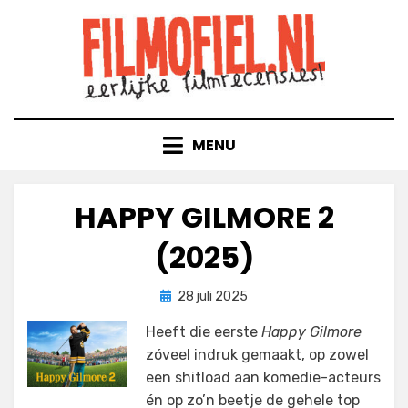
Doorgaan
naar
inhoud
MENU
HAPPY GILMORE 2
(2025)
Geplaatst
door
28 juli 2025
Filmofiel.nl
op
Heeft die eerste
Happy Gilmore
zóveel indruk gemaakt, op zowel
een shitload aan komedie-acteurs
én op zo’n beetje de gehele top