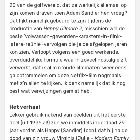
20 van de golfwereld, dat ze werkelijk állemaal op
zijn komen draven toen Adam Sandler hen vroeg?
Dat lijkt namelijk gebeurd te zijn tijdens de
productie van
Happy Gilmore 2
, misschien wel de
beste ‘volwassen-geworden-karakters-in-flink-
latere-reünie’-vervolgen die je de afgelopen jaren
kon zien. Verloopt volgens een goed werkende,
overduidelijke formule waarin zoveel nostalgie zit
verwerkt, dat ik al m’n ‘oude filmmaten’ weer eens
ga optrommelen om deze Netflix-film nogmaals
met z’n allen te kijken. Ik denk namelijk dat ik nog
best wat verwijzingen gemist heb…
Het verhaal
Lekker gebruikmakend van beelden uit het eerste
deel (uit 1996 al!) zijn we inmiddels inderdaad 29
jaar verder, als Happy (Sandler) toont dat hij na de
dood van z’n vrouw Virginia (Julie –
Modern Family