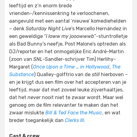
leeftijd en z’n enorm brede
vrienden-/kennissenkring te verloochenen,
aangevuld met een aantal ‘nieuwe’ komediehelden
– denk
Saturday Night Live
’s Marcello Hernández in
een geweldige “
I loww my jooowwwb
“-stuntrolletje
als Bad Bunny’s neefje, Post Malone’s optreden als
DJ/reporter en het onmogelijke Eric André-Martin
(zoon van
SNL
-Sandler-schrijver Tim) Herlihy-
Margaret (
Once Upon a Time … in Hollywood
,
The
Substance
) Qualley-golftrio van de
still
hierboven –
en je krijgt dus een film over het accepteren van je
leeftijd, maar dat met zoveel leuke zijverhaaltjes,
dat het
never
nooit niet te zwaar wordt. Maar wel
genoeg om de film relevanter te maken dan het
zwaar mislukte
Bill & Ted Face the Music
, en wat
breder toegankelijk dan
Clerks III
.
Cast & crew