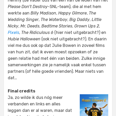
Herlihy (de vader dus van één van de leden van het
Please Don’t Destroy
-SNL-team), die al met hem
werkte aan
Billy Madison
,
Happy Gilmore
,
The
Wedding Singer
,
The Waterboy
,
Big Daddy
,
Little
Nicky
,
Mr. Deeds
,
Bedtime Stories
,
Grown Ups 2
,
Pixels
,
The Ridiculous 6
(hier niet uitgebracht?) en
Hubie Halloween
(ook niet uitgebracht?). En daarin
viel me dus ook op dat Julie Bowen in zoveel films
van hun zit, dat ik even moest opzoeken of ze
geen relatie had met één van beiden. Zulke innige
samenwerkingen zie je namelijk vaak enkel tussen
partners (of héle goede vrienden). Maar niets van
dat…
Final credits
Ja, zo wilde ik dus nóg meer
verbanden en links en alles
leggen dan er al waren, maar dat