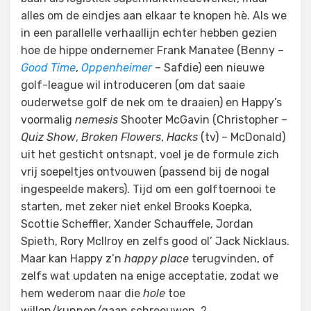
alles om de eindjes aan elkaar te knopen hè. Als we
in een parallelle verhaallijn echter hebben gezien
hoe de hippe ondernemer Frank Manatee (Benny –
Good Time
,
Oppenheimer
– Safdie) een nieuwe
golf-league wil introduceren (om dat saaie
ouderwetse golf de nek om te draaien) en Happy’s
voormalig
nemesis
Shooter McGavin (Christopher –
Quiz Show
,
Broken Flowers
,
Hacks
(tv) – McDonald)
uit het gesticht ontsnapt, voel je de formule zich
vrij soepeltjes ontvouwen (passend bij de nogal
ingespeelde makers). Tijd om een golftoernooi te
starten, met zeker niet enkel Brooks Koepka,
Scottie Scheffler, Xander Schauffele, Jordan
Spieth, Rory McIlroy en zelfs good ol’ Jack Nicklaus.
Maar kan Happy z’n
happy place
terugvinden, of
zelfs wat updaten na enige acceptatie, zodat we
hem wederom naar die
hole
toe
willen/kunnen/gaan schreeuwen..?