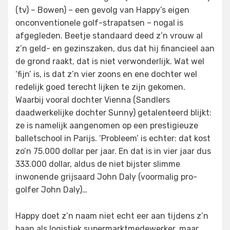
(tv) – Bowen) – een gevolg van Happy’s eigen
onconventionele golf-strapatsen – nogal is
afgegleden. Beetje standaard deed z’n vrouw al
z’n geld- en gezinszaken, dus dat hij financieel aan
de grond raakt, dat is niet verwonderlijk. Wat wel
‘fijn’ is, is dat z’n vier zoons en ene dochter wel
redelijk goed terecht lijken te zijn gekomen.
Waarbij vooral dochter Vienna (Sandlers
daadwerkelijke dochter Sunny) getalenteerd blijkt:
ze is namelijk aangenomen op een prestigieuze
balletschool in Parijs. ‘Probleem’ is echter: dat kost
zo’n 75.000 dollar per jaar. En dat is in vier jaar dus
333.000 dollar, aldus de niet bijster slimme
inwonende grijsaard John Daly (voormalig pro-
golfer John Daly)…
Happy doet z’n naam niet echt eer aan tijdens z’n
baan als logistiek supermarktmedewerker, maar