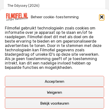
The Odyssey (2026)
Evil Dead Burn (2026)
Beheer cookie-toestemming
The Invite (2026)
Filmofiel gebruikt technologieën zoals cookies om
informatie over je apparaat op te slaan en/of te
raadplegen. Filmofiel doet dit met als doel om de
beste ervaring te bieden en om gepersonaliseerde
WIE IK BEN…?
advertenties te tonen. Door in te stemmen met deze
technologieën kan Filmofiel gegevens zoals
Ik ben ooit begonnen met m’n recensies omdat ik zoveel
bladergedrag of unieke ID's op deze site verwerken.
films keek dat ik af en toe niet meer wist welke ik nu wel of
Als je geen toestemming geeft of je toestemming
intrekt, kan dit een nadelige invloed hebben op
niet gezien had. Ik ben een filmliefhebber, heb als hobby nog
bepaalde functies en mogelijkheden.
erg lang in een videotheek gewerkt, en heb als coproducent
ook aan een aantal onafhankelijke films meegewerkt.
Deze recensies zijn dan ook vooral vrij pretentieloze
Accepteren
uitbreidingen van m’n voormalige ‘videotheek-geouwehoer’,
aangevuld met een groeiende kennis over de kunde én de
Weigeren
kunst van het maken van film.
Bekijk voorkeuren