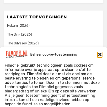
LAATSTE TOEVOEGINGEN
Hokum (2026)
The Dink (2026)
The Odyssey (2026)
Evil Dead Burn (2026)
Beheer cookie-toestemming
The Invite (2026)
Filmofiel gebruikt technologieën zoals cookies om
informatie over je apparaat op te slaan en/of te
raadplegen. Filmofiel doet dit met als doel om de
beste ervaring te bieden en om gepersonaliseerde
WIE IK BEN…?
advertenties te tonen. Door in te stemmen met deze
technologieën kan Filmofiel gegevens zoals
Ik ben ooit begonnen met m’n recensies omdat ik zoveel
bladergedrag of unieke ID's op deze site verwerken.
films keek dat ik af en toe niet meer wist welke ik nu wel of
Als je geen toestemming geeft of je toestemming
intrekt, kan dit een nadelige invloed hebben op
niet gezien had. Ik ben een filmliefhebber, heb als hobby nog
bepaalde functies en mogelijkheden.
erg lang in een videotheek gewerkt, en heb als coproducent