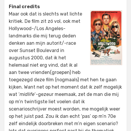
Final credits
Maar ook dat is slechts wat lichte
kritiek. De film zit zó vol, ook met
Hollywood-/Los Angeles-
landmarks die mij terug deden
denken aan mijn autorit/-race
over Sunset Boulevard in
augustus 2000, dat ik het
helemaal niet erg vind, dat ik al
aan twee vrienden(groepen) heb
toegezegd deze film (nogmaals) met hen te gaan
kijken. Want net op het moment dat ik zelf mogelijk
wat ‘
midlife
‘-gezeur meemaak, zet de man die mij
op m’n twintigste liet voelen dat ik
scenarioschrijver moest worden, me mogelijk weer
op het juist pad. Zou ik dan echt ‘pas’ op m’n 70e
zelf eindelijk doorbreken met m’n eigen scenario?
Iets dat overigens perfect past bij de thematiek