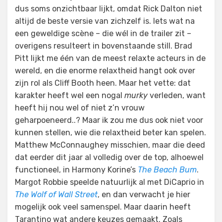
dus soms onzichtbaar lijkt, omdat Rick Dalton niet
altijd de beste versie van zichzelf is. Iets wat na
een geweldige scène – die wél in de trailer zit –
overigens resulteert in bovenstaande still. Brad
Pitt lijkt me één van de meest relaxte acteurs in de
wereld, en die enorme relaxtheid hangt ook over
zijn rol als Cliff Booth heen. Maar het vette: dat
karakter heeft wel een nogal
murky
verleden, want
heeft hij nou wel of niet z’n vrouw
geharpoeneerd..? Maar ik zou me dus ook niet voor
kunnen stellen, wie die relaxtheid beter kan spelen.
Matthew McConnaughey misschien, maar die deed
dat eerder dit jaar al volledig over de top, alhoewel
functioneel, in Harmony Korine’s
The Beach Bum
.
Margot Robbie speelde natuurlijk al met DiCaprio in
The Wolf of Wall Street
, en dan verwacht je hier
mogelijk ook veel samenspel. Maar daarin heeft
Tarantino wat andere keuzes gemaakt. Zoals