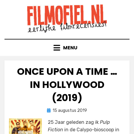
Doorgaan
naar
inhoud
MENU
ONCE UPON A TIME …
IN HOLLYWOOD
(2019)
Geplaatst
door
15 augustus 2019
Filmofiel.nl
op
25 Jaar geleden zag ik
Pulp
Fiction
in de Calypo-bioscoop in