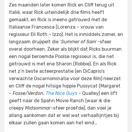
Zes maanden later komen Rick en Cliff terug uit
Italië, waar Rick uiteindelijk drie films heeft
gemaakt, en Rick is ineens getrouwd met de
Italiaanse Francesca (Lorenza – vrouw van
regisseur Eli Roth – Izzo). Het is inmiddels zomer, en
langzaam druppelt die ‘
Summer of Sam
‘-sfeer
overal doorheen. Zeker als blijkt dat Ricks buurman
een nogal beroemde Poolse regisseur is, die net
getrouwd is met ene Sharon (Robbie). En als Rick
net z’n beste acteerprestatie (en DiCaprio’s
verwachte Oscarnominatie voor deze film) neerzet
en Cliff de nogal hitsige hippie Pussycat (Margaret
–
Fosse/Verdon
,
The Nice Guys
– Qualley) een lift
geeft naar de Spahn Movie Ranch (waar ik die
creepy
Midsommar
-sfeer proefde), dan voel je
allang aankomen dat er wel wat verhaallijntjes bij
elkaar zullen gaan komen aan het eind…