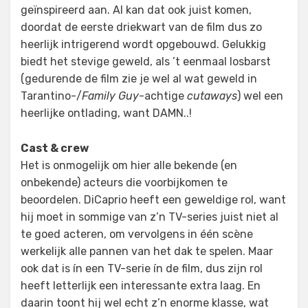
geïnspireerd aan. Al kan dat ook juist komen,
doordat de eerste driekwart van de film dus zo
heerlijk intrigerend wordt opgebouwd. Gelukkig
biedt het stevige geweld, als ’t eenmaal losbarst
(gedurende de film zie je wel al wat geweld in
Tarantino-/
Family Guy
-achtige
cutaways
) wel een
heerlijke ontlading, want DAMN..!
Cast & crew
Het is onmogelijk om hier alle bekende (en
onbekende) acteurs die voorbijkomen te
beoordelen. DiCaprio heeft een geweldige rol, want
hij moet in sommige van z’n TV-series juist niet al
te goed acteren, om vervolgens in één scène
werkelijk alle pannen van het dak te spelen. Maar
ook dat is ín een TV-serie ín de film, dus zijn rol
heeft letterlijk een interessante extra laag. En
daarin toont hij wel echt z’n enorme klasse, wat