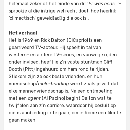
helemaal zeker of het einde van dit ‘
Er was eens…
‘-
sprookje al die intrige wel recht doet, hoe heerlijk
‘climactisch’ geweld(ad)ig die ook is…
Het verhaal
Het is 1969 en Rick Dalton (DiCaprio) is een
gearriveerd TV-acteur. Hij speelt in tal van
western- en andere TV-series, en vanwege rijden
onder invloed, heeft ie z’n vaste stuntman Cliff
Booth (Pitt) ingehuurd om hem rond te rijden.
Stiekem zijn ze ook beste vrienden, en hun
vriendschap/
male-bonding
werkt zoals je wilt dat
elke mannenvriendschap is. Na een ontmoeting
met een
agent
(Al Pacino) begint Dalton wat te
twijfelen aan z’n carrière, waardoor hij besluit op
diens aanbieding in te gaan, om in Rome een film te
gaan maken.