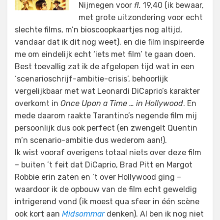
Nijmegen voor
fl.
19,40 (ik bewaar,
met grote uitzondering voor echt
slechte films, m’n bioscoopkaartjes nog altijd,
vandaar dat ik dit nog weet), en die film inspireerde
me om eindelijk echt ‘iets met film’ te gaan doen.
Best toevallig zat ik de afgelopen tijd wat in een
‘scenarioschrijf-ambitie-crisis’, behoorlijk
vergelijkbaar met wat Leonardi DiCaprio’s karakter
overkomt in
Once Upon a Time … in Hollywood
. En
mede daarom raakte Tarantino’s negende film mij
persoonlijk dus ook perfect (en zwengelt Quentin
m’n scenario-ambitie dus wederom aan!).
Ik wist vooraf overigens totaal niets over deze film
– buiten ’t feit dat DiCaprio, Brad Pitt en Margot
Robbie erin zaten en ’t over Hollywood ging –
waardoor ik de opbouw van de film echt geweldig
intrigerend vond (ik moest qua sfeer in één scène
ook kort aan
Midsommar
denken). Al ben ik nog niet