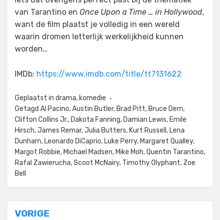
van Tarantino en
Once Upon a Time … in Hollywood
,
want de film plaatst je volledig in een wereld
waarin dromen letterlijk werkelijkheid kunnen
worden…
IMDb:
https://www.imdb.com/title/tt7131622
Geplaatst in
drama
,
komedie
Getagd
Al Pacino
,
Austin Butler
,
Brad Pitt
,
Bruce Dern
,
Clifton Collins Jr.
,
Dakota Fanning
,
Damian Lewis
,
Emile
Hirsch
,
James Remar
,
Julia Butters
,
Kurt Russell
,
Lena
Dunham
,
Leonardo DiCaprio
,
Luke Perry
,
Margaret Qualley
,
Margot Robbie
,
Michael Madsen
,
Mike Moh
,
Quentin Tarantino
,
Rafal Zawierucha
,
Scoot McNairy
,
Timothy Olyphant
,
Zoe
Bell
Bericht
VORIGE