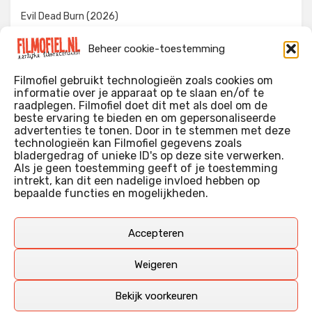
Evil Dead Burn (2026)
The Invite (2026)
Beheer cookie-toestemming
Toy Story 5 (2026)
Filmofiel gebruikt technologieën zoals cookies om
informatie over je apparaat op te slaan en/of te
raadplegen. Filmofiel doet dit met als doel om de
beste ervaring te bieden en om gepersonaliseerde
WIE IK BEN…?
advertenties te tonen. Door in te stemmen met deze
technologieën kan Filmofiel gegevens zoals
Ik ben ooit begonnen met m’n recensies omdat ik zoveel
bladergedrag of unieke ID's op deze site verwerken.
films keek dat ik af en toe niet meer wist welke ik nu wel of
Als je geen toestemming geeft of je toestemming
intrekt, kan dit een nadelige invloed hebben op
niet gezien had. Ik ben een filmliefhebber, heb als hobby nog
bepaalde functies en mogelijkheden.
erg lang in een videotheek gewerkt, en heb als coproducent
ook aan een aantal onafhankelijke films meegewerkt.
Deze recensies zijn dan ook vooral vrij pretentieloze
Accepteren
uitbreidingen van m’n voormalige ‘videotheek-geouwehoer’,
aangevuld met een groeiende kennis over de kunde én de
Weigeren
kunst van het maken van film.
Bekijk voorkeuren