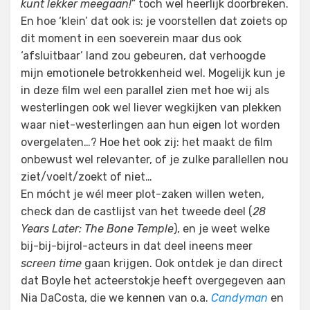
kunt lekker meegaan!
” toch wel heerlijk doorbreken.
En hoe ‘klein’ dat ook is: je voorstellen dat zoiets op
dit moment in een soeverein maar dus ook
‘afsluitbaar’ land zou gebeuren, dat verhoogde
mijn emotionele betrokkenheid wel. Mogelijk kun je
in deze film wel een parallel zien met hoe wij als
westerlingen ook wel liever wegkijken van plekken
waar niet-westerlingen aan hun eigen lot worden
overgelaten…? Hoe het ook zij: het maakt de film
onbewust wel relevanter, of je zulke parallellen nou
ziet/voelt/zoekt of niet…
En mócht je wél meer plot-zaken willen weten,
check dan de castlijst van het tweede deel (
28
Years Later: The Bone Temple
), en je weet welke
bij-bij-bijrol-acteurs in dat deel ineens meer
screen time
gaan krijgen. Ook ontdek je dan direct
dat Boyle het acteerstokje heeft overgegeven aan
Nia DaCosta, die we kennen van o.a.
Candyman
en