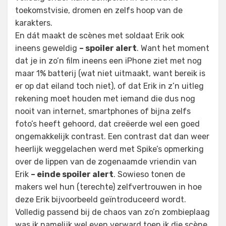
toekomstvisie, dromen en zelfs hoop van de
karakters.
En dát maakt de scènes met soldaat Erik ook
ineens geweldig
– spoiler alert
. Want het moment
dat je in zo’n film ineens een iPhone ziet met nog
maar 1% batterij (wat niet uitmaakt, want bereik is
er op dat eiland toch niet), of dat Erik in z’n uitleg
rekening moet houden met iemand die dus nog
nooit van internet, smartphones of bijna zelfs
foto’s heeft gehoord, dat creëerde wel een goed
ongemakkelijk contrast. Een contrast dat dan weer
heerlijk weggelachen werd met Spike’s opmerking
over de lippen van de zogenaamde vriendin van
Erik
– einde spoiler alert
. Sowieso tonen de
makers wel hun (terechte) zelfvertrouwen in hoe
deze Erik bijvoorbeeld geïntroduceerd wordt.
Volledig passend bij de chaos van zo’n zombieplaag
was ik namelijk wel even verward toen ik die scène