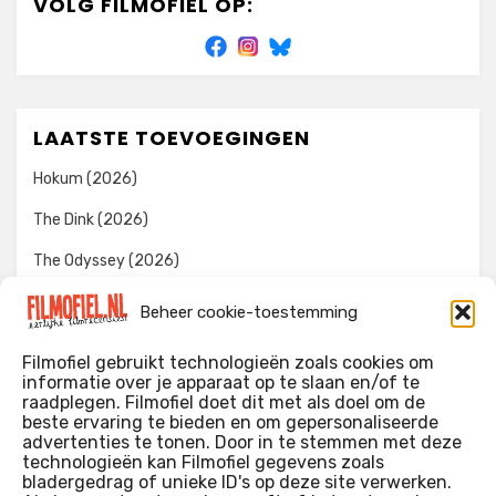
VOLG FILMOFIEL OP:
LAATSTE TOEVOEGINGEN
Hokum (2026)
The Dink (2026)
The Odyssey (2026)
Evil Dead Burn (2026)
Beheer cookie-toestemming
The Invite (2026)
Filmofiel gebruikt technologieën zoals cookies om
informatie over je apparaat op te slaan en/of te
raadplegen. Filmofiel doet dit met als doel om de
beste ervaring te bieden en om gepersonaliseerde
WIE IK BEN…?
advertenties te tonen. Door in te stemmen met deze
technologieën kan Filmofiel gegevens zoals
Ik ben ooit begonnen met m’n recensies omdat ik zoveel
bladergedrag of unieke ID's op deze site verwerken.