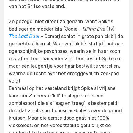
van het Britse vasteland.
Zo gezegd, niet direct zo gedaan, want Spike’s
bedlegerige moeder Isla (Jodie –
Killing Eve
(tv),
The Last Duel
– Comer) schiet in grote paniek bij de
gedachte alleen al. Maar wat blijkt: Isla lijdt ook aan
ogenschijnlijke psychoses, waarin ze in haar zoon
ook af en toe haar vader ziet. Dus besluit Spike om
maar een leugentje voor haar bestwil te vertellen,
waarna de tocht over het drooggevallen zee-pad
volgt.
Eenmaal op het vasteland krijgt Spike al vrij snel
kans om z’n eerste ‘kill’ te plegen: er is een
zombiesoort die als ‘laag en traag’ is bestempeld,
doordat ze als soort obesitas-baby’s over de grond
kruipen. Maar die eerste dood gaat niet 100%
vlekkeloos, en het veroorzaakte geluid lijkt de
aandacht te trekken van iets waar zelfs papa