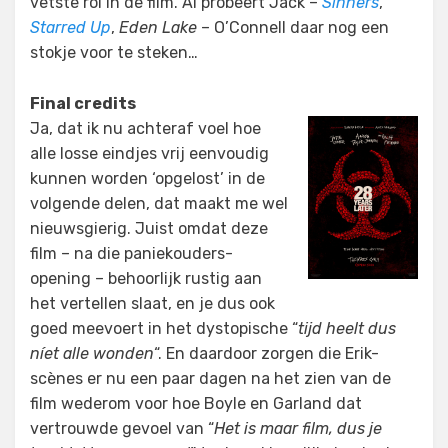
vetste rol in de film. Al probeert Jack –
Sinners
,
Starred Up
,
Eden Lake
– O’Connell daar nog een
stokje voor te steken…
Final credits
Ja, dat ik nu achteraf voel hoe
alle losse eindjes vrij eenvoudig
kunnen worden ‘opgelost’ in de
volgende delen, dat maakt me wel
nieuwsgierig. Juist omdat deze
film – na die paniekouders-
opening – behoorlijk rustig aan
het vertellen slaat, en je dus ook
goed meevoert in het dystopische “
tijd heelt dus
níet alle wonden
“. En daardoor zorgen die Erik-
scènes er nu een paar dagen na het zien van de
film wederom voor hoe Boyle en Garland dat
vertrouwde gevoel van “
Het is maar film, dus je