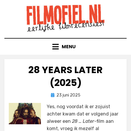
Doorgaan
naar
inhoud
MENU
28 YEARS LATER
(2025)
Geplaatst
door
23 juni 2025
Filmofiel.nl
op
Yes, nog voordat ik er zojuist
achter kwam dat er volgend jaar
alweer een
28 … Later
-film aan
komt, vroeg ik mezelf al