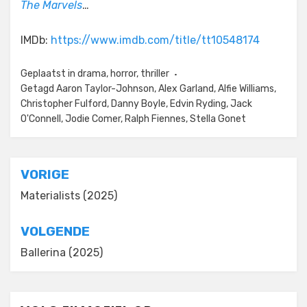
The Marvels
…
IMDb:
https://www.imdb.com/title/tt10548174
Geplaatst in
drama
,
horror
,
thriller
Getagd
Aaron Taylor-Johnson
,
Alex Garland
,
Alfie Williams
,
Christopher Fulford
,
Danny Boyle
,
Edvin Ryding
,
Jack
O'Connell
,
Jodie Comer
,
Ralph Fiennes
,
Stella Gonet
Bericht
VORIGE
navigatie
Materialists (2025)
VOLGENDE
Ballerina (2025)