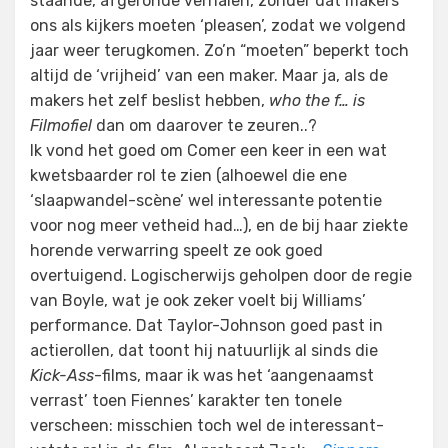
staande, afgeronde verhalen, zonder dat makers
ons als kijkers moeten ‘pleasen’, zodat we volgend
jaar weer terugkomen. Zo’n “moeten” beperkt toch
altijd de ‘vrijheid’ van een maker. Maar ja, als de
makers het zelf beslist hebben,
who the f… is
Filmofiel
dan om daarover te zeuren..?
Ik vond het goed om Comer een keer in een wat
kwetsbaarder rol te zien (alhoewel die ene
‘slaapwandel-scène’ wel interessante potentie
voor nog meer vetheid had…), en de bij haar ziekte
horende verwarring speelt ze ook goed
overtuigend. Logischerwijs geholpen door de regie
van Boyle, wat je ook zeker voelt bij Williams’
performance. Dat Taylor-Johnson goed past in
actierollen, dat toont hij natuurlijk al sinds die
Kick-Ass
-films, maar ik was het ‘aangenaamst
verrast’ toen Fiennes’ karakter ten tonele
verscheen: misschien toch wel de interessant-