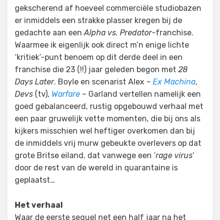
gekscherend af hoeveel commerciële studiobazen
er inmiddels een strakke plasser kregen bij de
gedachte aan een
Alpha vs. Predator
-franchise.
Waarmee ik eigenlijk ook direct m’n enige lichte
‘kritiek’-punt benoem op dit derde deel in een
franchise die 23 (!!) jaar geleden begon met
28
Days Later
. Boyle en scenarist Alex –
Ex Machina
,
Devs
(tv),
Warfare
– Garland vertellen namelijk een
goed gebalanceerd, rustig opgebouwd verhaal met
een paar gruwelijk vette momenten, die bij ons als
kijkers misschien wel heftiger overkomen dan bij
de inmiddels vrij murw gebeukte overlevers op dat
grote Britse eiland, dat vanwege een ‘
rage virus
‘
door de rest van de wereld in quarantaine is
geplaatst…
Het verhaal
Waar de eerste sequel net een half jaar na het