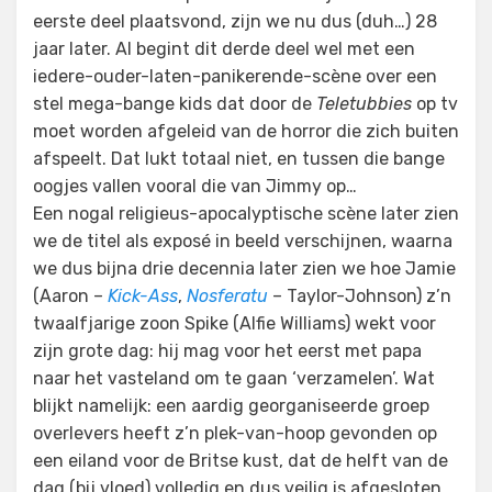
eerste deel plaatsvond, zijn we nu dus (duh…) 28
jaar later. Al begint dit derde deel wel met een
iedere-ouder-laten-panikerende-scène over een
stel mega-bange kids dat door de
Teletubbies
op tv
moet worden afgeleid van de horror die zich buiten
afspeelt. Dat lukt totaal niet, en tussen die bange
oogjes vallen vooral die van Jimmy op…
Een nogal religieus-apocalyptische scène later zien
we de titel als exposé in beeld verschijnen, waarna
we dus bijna drie decennia later zien we hoe Jamie
(Aaron –
Kick-Ass
,
Nosferatu
– Taylor-Johnson) z’n
twaalfjarige zoon Spike (Alfie Williams) wekt voor
zijn grote dag: hij mag voor het eerst met papa
naar het vasteland om te gaan ‘verzamelen’. Wat
blijkt namelijk: een aardig georganiseerde groep
overlevers heeft z’n plek-van-hoop gevonden op
een eiland voor de Britse kust, dat de helft van de
dag (bij vloed) volledig en dus veilig is afgesloten