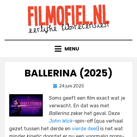
Doorgaan
naar
inhoud
MENU
BALLERINA (2025)
Geplaatst
door
24 juni 2025
Filmofiel.nl
op
Soms geeft een film exact wat je
verwacht. En dat was met
Ballerina
zeker het geval. Deze
John Wick
-spin-off (qua verhaal
gezet tussen het derde en
vierde deel
) is net wat
minder
kinetic
doordat er nu een voormalig props-