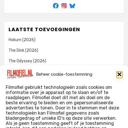
LAATSTE TOEVOEGINGEN
Hokum (2026)
The Dink (2026)
The Odyssey (2026)
Evil Dead Burn (2026)
Beheer cookie-toestemming
The Invite (2026)
Filmofiel gebruikt technologieën zoals cookies om
informatie over je apparaat op te slaan en/of te
raadplegen. Filmofiel doet dit met als doel om de
beste ervaring te bieden en om gepersonaliseerde
WIE IK BEN…?
advertenties te tonen. Door in te stemmen met deze
technologieën kan Filmofiel gegevens zoals
Ik ben ooit begonnen met m’n recensies omdat ik zoveel
bladergedrag of unieke ID's op deze site verwerken.
films keek dat ik af en toe niet meer wist welke ik nu wel of
Als je geen toestemming geeft of je toestemming