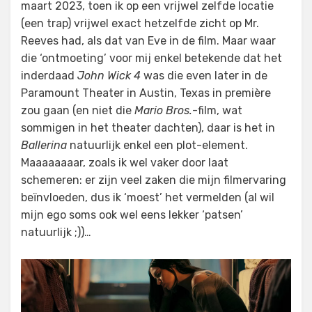
maart 2023, toen ik op een vrijwel zelfde locatie
(een trap) vrijwel exact hetzelfde zicht op Mr.
Reeves had, als dat van Eve in de film. Maar waar
die ‘ontmoeting’ voor mij enkel betekende dat het
inderdaad
John Wick 4
was die even later in de
Paramount Theater in Austin, Texas in première
zou gaan (en niet die
Mario Bros.
-film, wat
sommigen in het theater dachten), daar is het in
Ballerina
natuurlijk enkel een plot-element.
Maaaaaaaar, zoals ik wel vaker door laat
schemeren: er zijn veel zaken die mijn filmervaring
beïnvloeden, dus ik ‘moest’ het vermelden (al wil
mijn ego soms ook wel eens lekker ‘patsen’
natuurlijk ;))…