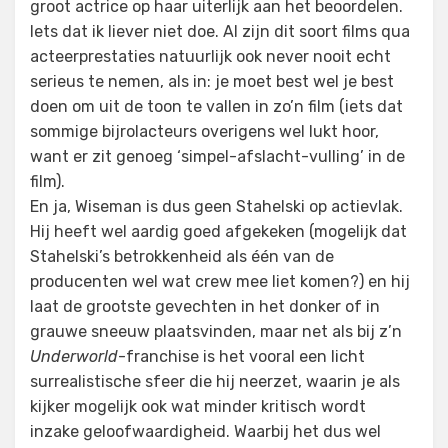
groot actrice op haar uiterlijk aan het beoordelen.
Iets dat ik liever niet doe. Al zijn dit soort films qua
acteerprestaties natuurlijk ook never nooit echt
serieus te nemen, als in: je moet best wel je best
doen om uit de toon te vallen in zo’n film (iets dat
sommige bijrolacteurs overigens wel lukt hoor,
want er zit genoeg ‘simpel-afslacht-vulling’ in de
film).
En ja, Wiseman is dus geen Stahelski op actievlak.
Hij heeft wel aardig goed afgekeken (mogelijk dat
Stahelski’s betrokkenheid als één van de
producenten wel wat crew mee liet komen?) en hij
laat de grootste gevechten in het donker of in
grauwe sneeuw plaatsvinden, maar net als bij z’n
Underworld
-franchise is het vooral een licht
surrealistische sfeer die hij neerzet, waarin je als
kijker mogelijk ook wat minder kritisch wordt
inzake geloofwaardigheid. Waarbij het dus wel