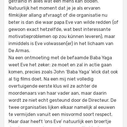
getraind in alles wat een mens kan doden.
Natuurlijk het moment dat je je als ervaren
filmkijker allang afvraagt of die organisatie nu
beter is dan die waar papa Eve van wilde redden (of
gewoon exact hetzelfde, wat best interessante
motivatieproblemen op zou kúnnen leveren), maar
inmiddels is Eve volwassen(er) in het lichaam van
De Armas.
Na een ontmoeting met de befaamde Baba Yaga
weet Eve het zeker: ze moet en zal in actie gaan
komen, precies zoals John ‘Baba Yaga’ Wick dat ook
al tig films doet. Na een mij niet volledig
overtuigende eerste klus wil ze achter de
moordenaars van haar vader aan, maar daarin
wordt ze niet echt gesteund door de Directeur. De
twee organisaties lijken elkaar namelijk al eeuwen
te vermijden vanuit een misvormd soort respect.
Maar daar heeft ‘ons Eve’ natuurlijk een broertje