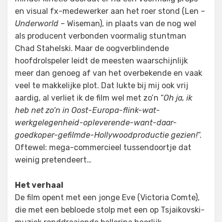
en visual fx-medewerker aan het roer stond (Len –
Underworld
– Wiseman), in plaats van de nog wel
als producent verbonden voormalig stuntman
Chad Stahelski. Maar de oogverblindende
hoofdrolspeler leidt de meesten waarschijnlijk
meer dan genoeg af van het overbekende en vaak
veel te makkelijke plot. Dat lukte bij mij ook vrij
aardig, al verliet ik de film wel met zo’n “
Oh ja, ik
heb net zo’n in Oost-Europa-flink-wat-
werkgelegenheid-opleverende-want-daar-
goedkoper-gefilmde-Hollywoodproductie gezien!
“.
Oftewel: mega-commercieel tussendoortje dat
weinig pretendeert…
Het verhaal
De film opent met een jonge Eve (Victoria Comte),
die met een bebloede stolp met een op Tsjaikovski-