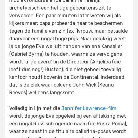
muziek ronddraaiende ballerina heerlijk
archetypisch een heftige gebeurtenis zit te
verwerken. Een paar minuten later weten wij als
kijkers meer: papa probeerde haar te beschermen
tegen de familie van z’n (ex-)vrouw, maar betaalde
daarvoor een nogal hoge prijs. Maar gelukkig weet
ie de jonge Eve wel uit handen van ene Kanselier
(Gabriel Byrne) te houden, waarna ze vervolgens
wordt ‘afgeleverd’ bij de Directeur (Anjelica (die
leeft dus nog!) Huston), die niet geheel toevallig
kantoor houdt bovenin de Continental. Inderdaad:
dat is de plek waar ook ene John Wick (Keanu
Reeves) wel eens langskomt…
Volledig in lijn met die
Jennifer Lawrence-film
wordt de jonge Eve opgeleid bij een aftakking met
een nogal Russisch ogende naam (de Ruska Roma),
waar ze naast in de titulaire ballerina-poses wordt