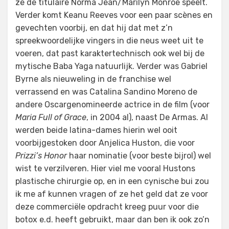
ze de titulaire Norma Jean/Marilyn Monroe speelt.
Verder komt Keanu Reeves voor een paar scènes en
gevechten voorbij, en dat hij dat met z’n
spreekwoordelijke vingers in die neus weet uit te
voeren, dat past karaktertechnisch ook wel bij de
mytische Baba Yaga natuurlijk. Verder was Gabriel
Byrne als nieuweling in de franchise wel
verrassend en was Catalina Sandino Moreno de
andere Oscargenomineerde actrice in de film (voor
Maria Full of Grace
, in 2004 al), naast De Armas. Al
werden beide latina-dames hierin wel ooit
voorbijgestoken door Anjelica Huston, die voor
Prizzi’s Honor
haar nominatie (voor beste bijrol) wel
wist te verzilveren. Hier viel me vooral Hustons
plastische chirurgie op, en in een cynische bui zou
ik me af kunnen vragen of ze het geld dat ze voor
deze commerciële opdracht kreeg puur voor die
botox e.d. heeft gebruikt, maar dan ben ik ook zo’n