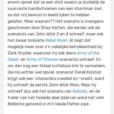
enorm opviel dat ze een shot waarin je duidelijk de
vuurvaste handschoenen van een stuntman ziet,
ze dat vrij bewust in beeld lijken te hebben
gelaten. Maar waarom?? Het scenario is overigens
geschreven door Shay Hatten, die eerder ook de
scenario’s van
John Wick 3
en
4
schreef, maar ook
het zwaar mislukte
Rebel Moon
. Al zegt dat
mogelijk meer over z’n zakelijke betrokkenheid bij
Zack Snyder, waarvoor hij ook diens
Army of the
Dead
– en
Army of Thieves
-scenario’s schreef. En
om dan nog een totaal nutteloze link te vermelden,
die mij echter wel opviel: scenarist Derek Kolstad
krijgt ook een ‘
characters created by
‘-credit, want
hij schreef de eerste
John Wick
-films. Maar hij
schreef dus ook het scenario van
Nobody
, en de
trailer van het tweede deel dáárvan werd net vóór
Ballerina
getoond in m’n lokale Pathé-zaal…