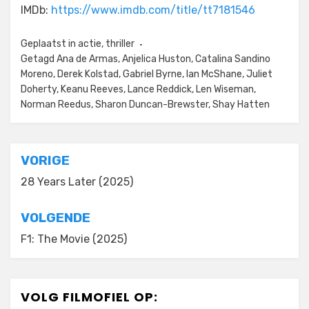
IMDb:
https://www.imdb.com/title/tt7181546
Geplaatst in
actie
,
thriller
Getagd
Ana de Armas
,
Anjelica Huston
,
Catalina Sandino
Moreno
,
Derek Kolstad
,
Gabriel Byrne
,
Ian McShane
,
Juliet
Doherty
,
Keanu Reeves
,
Lance Reddick
,
Len Wiseman
,
Norman Reedus
,
Sharon Duncan-Brewster
,
Shay Hatten
Bericht
VORIGE
navigatie
28 Years Later (2025)
VOLGENDE
F1: The Movie (2025)
VOLG FILMOFIEL OP: