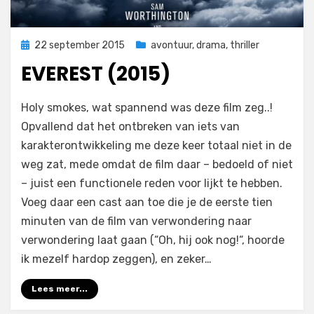
Geplaatst
22 september 2015
avontuur
,
drama
,
thriller
op
EVEREST (2015)
op
door
Laat een reactie achter
Filmofiel.nl
Holy smokes, wat spannend was deze film zeg..!
Everest
Opvallend dat het ontbreken van iets van
(2015)
karakterontwikkeling me deze keer totaal niet in de
weg zat, mede omdat de film daar – bedoeld of niet
– juist een functionele reden voor lijkt te hebben.
Voeg daar een cast aan toe die je de eerste tien
minuten van de film van verwondering naar
verwondering laat gaan (“Oh, hij ook nog!“, hoorde
ik mezelf hardop zeggen), en zeker…
Lees meer...