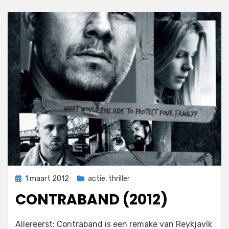
Geplaatst
1 maart 2012
actie
,
thriller
op
CONTRABAND (2012)
op
door
1 reactie
Filmofiel.nl
Allereerst: Contraband is een remake van Reykjavík