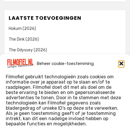
LAATSTE TOEVOEGINGEN
Hokum (2026)
The Dink (2026)
The Odyssey (2026)
Evil Dead Burn (2026)
Beheer cookie-toestemming
The Invite (2026)
Filmofiel gebruikt technologieën zoals cookies om
informatie over je apparaat op te slaan en/of te
raadplegen. Filmofiel doet dit met als doel om de
beste ervaring te bieden en om gepersonaliseerde
WIE IK BEN…?
advertenties te tonen. Door in te stemmen met deze
technologieën kan Filmofiel gegevens zoals
Ik ben ooit begonnen met m’n recensies omdat ik zoveel
bladergedrag of unieke ID's op deze site verwerken.
films keek dat ik af en toe niet meer wist welke ik nu wel of
Als je geen toestemming geeft of je toestemming
intrekt, kan dit een nadelige invloed hebben op
niet gezien had. Ik ben een filmliefhebber, heb als hobby nog
bepaalde functies en mogelijkheden.
erg lang in een videotheek gewerkt, en heb als coproducent