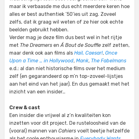
maar ik verbaasde me dus echt meerdere keren hoe
alles er best authentiek ’50’ies uit zag. Zoveel
zelfs, dat ik graag wil weten of ze hier ook echte
beelden gebruikt hebben.
Verder mag je deze film dus best wel in het rijtje
met
The Dreamers
en
Á Bout de Souffle
zelf zetten,
maar denk ook aan films als
Hail, Caesar!
,
Once
Upon a Time … in Hollywood
,
Mank
,
The Fabelmans
e.d.: al dan niet historische films over het medium
zelf (en gegarandeerd op m’n top-zoveel-lijstjes
aan het eind van het jaar). En dus gemaakt met het
inzicht van een insider…
Crew & cast
Een insider die vrijwel al z’n kwaliteiten kon
inzetten voor dit project. De rusteloosheid van de
(vooral) mannen van
Cahiers
voelt beetje hetzelfde
als het coole enthousiasme in
Everybody Wants