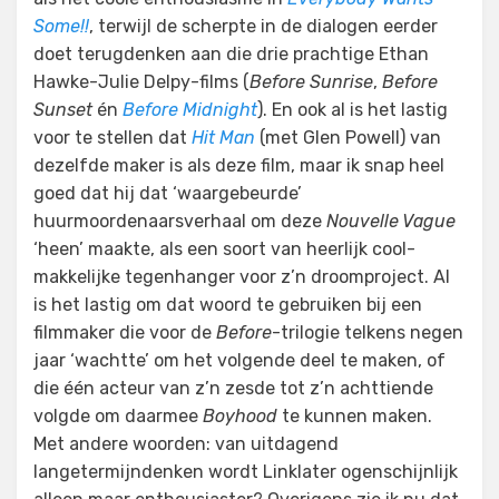
Some!!
, terwijl de scherpte in de dialogen eerder
doet terugdenken aan die drie prachtige Ethan
Hawke-Julie Delpy-films (
Before Sunrise
,
Before
Sunset
én
Before Midnight
). En ook al is het lastig
voor te stellen dat
Hit Man
(met Glen Powell) van
dezelfde maker is als deze film, maar ik snap heel
goed dat hij dat ‘waargebeurde’
huurmoordenaarsverhaal om deze
Nouvelle Vague
‘heen’ maakte, als een soort van heerlijk cool-
makkelijke tegenhanger voor z’n droomproject. Al
is het lastig om dat woord te gebruiken bij een
filmmaker die voor de
Before
-trilogie telkens negen
jaar ‘wachtte’ om het volgende deel te maken, of
die één acteur van z’n zesde tot z’n achttiende
volgde om daarmee
Boyhood
te kunnen maken.
Met andere woorden: van uitdagend
langetermijndenken wordt Linklater ogenschijnlijk