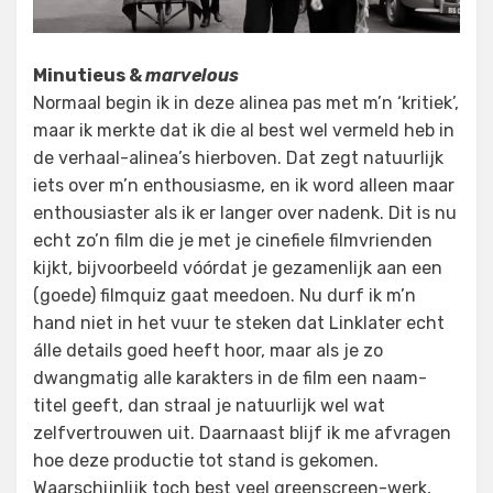
Minutieus &
marvelous
Normaal begin ik in deze alinea pas met m’n ‘kritiek’,
maar ik merkte dat ik die al best wel vermeld heb in
de verhaal-alinea’s hierboven. Dat zegt natuurlijk
iets over m’n enthousiasme, en ik word alleen maar
enthousiaster als ik er langer over nadenk. Dit is nu
echt zo’n film die je met je cinefiele filmvrienden
kijkt, bijvoorbeeld vóórdat je gezamenlijk aan een
(goede) filmquiz gaat meedoen. Nu durf ik m’n
hand niet in het vuur te steken dat Linklater echt
álle details goed heeft hoor, maar als je zo
dwangmatig alle karakters in de film een naam-
titel geeft, dan straal je natuurlijk wel wat
zelfvertrouwen uit. Daarnaast blijf ik me afvragen
hoe deze productie tot stand is gekomen.
Waarschijnlijk toch best veel greenscreen-werk,