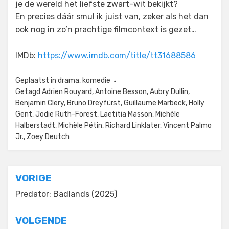
je de wereld het liefste zwart-wit bekijkt?
En precies dáár smul ik juist van, zeker als het dan
ook nog in zo’n prachtige filmcontext is gezet…
IMDb:
https://www.imdb.com/title/tt31688586
Geplaatst in
drama
,
komedie
Getagd
Adrien Rouyard
,
Antoine Besson
,
Aubry Dullin
,
Benjamin Clery
,
Bruno Dreyfürst
,
Guillaume Marbeck
,
Holly
Gent
,
Jodie Ruth-Forest
,
Laetitia Masson
,
Michèle
Halberstadt
,
Michèle Pétin
,
Richard Linklater
,
Vincent Palmo
Jr.
,
Zoey Deutch
Bericht
VORIGE
navigatie
Predator: Badlands (2025)
VOLGENDE