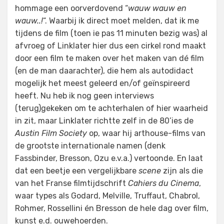
hommage een oorverdovend “
wauw wauw en
wauw..!
“. Waarbij ik direct moet melden, dat ik me
tijdens de film (toen ie pas 11 minuten bezig was) al
afvroeg of Linklater hier dus een cirkel rond maakt
door een film te maken over het maken van dé film
(en de man daarachter), die hem als autodidact
mogelijk het meest geleerd en/of geïnspireerd
heeft. Nu heb ik nog geen interviews
(terug)gekeken om te achterhalen of hier waarheid
in zit, maar Linklater richtte zelf in de 80’ies de
Austin Film Society
op, waar hij arthouse-films van
de grootste internationale namen (denk
Fassbinder, Bresson, Ozu e.v.a.) vertoonde. En laat
dat een beetje een vergelijkbare
scene
zijn als die
van het Franse filmtijdschrift
Cahiers du Cinema
,
waar types als Godard, Melville, Truffaut, Chabrol,
Rohmer, Rossellini én Bresson de hele dag over film,
kunst e.d. ouwehoerden.