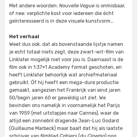
Met andere woorden:
Nouvelle Vague
is onmisbaar,
of nee: verplichte kost voor iedereen die écht
geïnteresseerd is in deze visuele kunstvorm…
Het verhaal
Weet dus ook, dat als bovenstaande lijstje namen
je echt totaal niets zegt, deze zwart-wit-film van
Linklater mogelijk niet voor jou is. Daarnaast is de
film ook in 1:37×1 Academy format geschoten, en
heeft Linklater behoorlijk wat archiefmateriaal
gebruikt. Óf hij heeft een mega-dure productie
gemaakt, aangezien het Frankrijk van eind jaren
50/begin jaren 60 er geweldig uit ziet. We
bevinden ons namelijk in voornamelijk het Parijs
van 1959 (met uitstapjes naar Cannes), waar de
altijd een zonnebril dragende Jean-Luc Godard
(Guillaume Marbeck) maar baalt dat hij als laatste
schrijver van filmblad
Cahiers
(
du Cinema
) nog