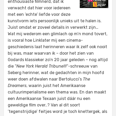
enthousiaste filmnerd, dat ik
verwacht dat hier voor iedereen
met een ‘echte’ liefde voor deze
kunstvorm iets persoonlijk unieks uit te halen is.
Juist omdat er zoveel details in verwerkt zijn…
Wat mij wederom een glimlach op m’n mond tovert,
is vooral hoe Linklater mij een cinema-
geschiedenis laat herinneren waar ik zelf ook nooit
bij was, maar waarvan ik – door het zien van
Godards klassieker zo’n 20 jaar geleden – nog altijd
die “
New York Herald Tribune!!!
“-schreeuw van
Seberg herinner, wat de gedachten in mijn hoofd
weer doen afdwalen naar Bertolucci’s
The
Dreamers
, waarin juist het Amerikaanse
cultuurimperialisme een thema was. En dan maakt
een Amerikaanse Texaan juist dáár nu een
geweldige film over..? Van al dit soort
’tegenstrijdige’ feitjes word je toch knettergek, als