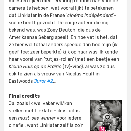
meesten lijken meer ervaring rondom dan vóór de
camera te hebben, wat vooral lijkt te betekenen
dat Linklater in de Franse ‘
cinéma indépèndent
‘-
scene heeft gezocht. De enige acteur die mij
bekend was, was Zoey Deutch, die dus de
Amerikaanse Seberg speelt. En hoe vet is het, dat
ze hier wel totaal anders speelde dan hoe mijn (ik
geef toe: zeer beperkte) kijk op haar was. Ik kende
haar vooral van ’tutjes-rollen’ (met een beetje een
Kleine Huis op de Prairie
(tv)-vibe), al was ze dus
ook te zien als vrouw van Nicolas Hoult in
Eastwoods
Juror #2
…
Final credits
Ja, zoals ik wel vaker wil/kan
stellen met Linklater-films: dit is
een
must-see winner
voor iedere
cinefiel, want Linklater zelf is zo’n