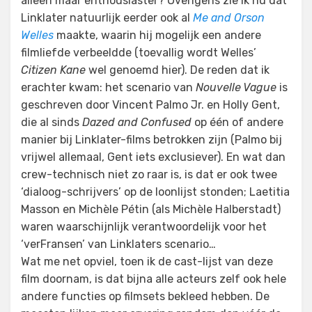
alleen maar enthousiaster? Overigens zie ik nu dat
Linklater natuurlijk eerder ook al
Me and Orson
Welles
maakte, waarin hij mogelijk een andere
filmliefde verbeeldde (toevallig wordt Welles’
Citizen Kane
wel genoemd hier). De reden dat ik
erachter kwam: het scenario van
Nouvelle Vague
is
geschreven door Vincent Palmo Jr. en Holly Gent,
die al sinds
Dazed and Confused
op één of andere
manier bij Linklater-films betrokken zijn (Palmo bij
vrijwel allemaal, Gent iets exclusiever). En wat dan
crew-technisch niet zo raar is, is dat er ook twee
‘dialoog-schrijvers’ op de loonlijst stonden; Laetitia
Masson en Michèle Pétin (als Michèle Halberstadt)
waren waarschijnlijk verantwoordelijk voor het
‘verFransen’ van Linklaters scenario…
Wat me net opviel, toen ik de cast-lijst van deze
film doornam, is dat bijna alle acteurs zelf ook hele
andere functies op filmsets bekleed hebben. De