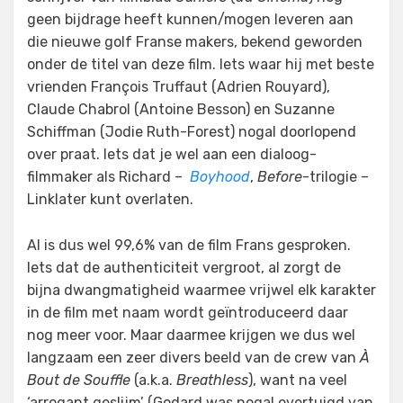
geen bijdrage heeft kunnen/mogen leveren aan
die nieuwe golf Franse makers, bekend geworden
onder de titel van deze film. Iets waar hij met beste
vrienden François Truffaut (Adrien Rouyard),
Claude Chabrol (Antoine Besson) en Suzanne
Schiffman (Jodie Ruth-Forest) nogal doorlopend
over praat. Iets dat je wel aan een dialoog-
filmmaker als Richard –
Boyhood
,
Before
-trilogie –
Linklater kunt overlaten.
Al is dus wel 99,6% van de film Frans gesproken.
Iets dat de authenticiteit vergroot, al zorgt de
bijna dwangmatigheid waarmee vrijwel elk karakter
in de film met naam wordt geïntroduceerd daar
nog meer voor. Maar daarmee krijgen we dus wel
langzaam een zeer divers beeld van de crew van
À
Bout de Souffle
(a.k.a.
Breathless
), want na veel
‘arrogant geslijm’ (Godard was nogal overtuigd van