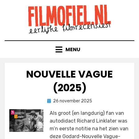
Doorgaan
naar
inhoud
MENU
NOUVELLE VAGUE
(2025)
Geplaatst
door
26 november 2025
Filmofiel.nl
op
Als groot (en langdurig) fan van
autodidact Richard Linklater was
m’n eerste notitie na het zien van
deze Godard-Nouvelle Vague-