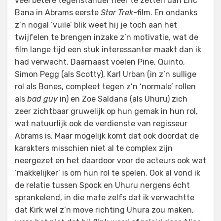
veel betere tegenstander neer te zetten dan Eric
Bana in Abrams eerste
Star Trek
-film. En ondanks
z’n nogal ‘vuile’ blik weet hij je toch aan het
twijfelen te brengen inzake z’n motivatie, wat de
film lange tijd een stuk interessanter maakt dan ik
had verwacht. Daarnaast voelen Pine, Quinto,
Simon Pegg (als Scotty), Karl Urban (in z’n sullige
rol als Bones, compleet tegen z’n ‘normale’ rollen
als
bad guy
in) en Zoe Saldana (als Uhuru) zich
zeer zichtbaar gruwelijk op hun gemak in hun rol,
wat natuurlijk ook de verdienste van regisseur
Abrams is. Maar mogelijk komt dat ook doordat de
karakters misschien niet al te complex zijn
neergezet en het daardoor voor de acteurs ook wat
‘makkelijker’ is om hun rol te spelen. Ook al vond ik
de relatie tussen Spock en Uhuru nergens écht
sprankelend, in die mate zelfs dat ik verwachtte
dat Kirk wel z’n move richting Uhura zou maken,