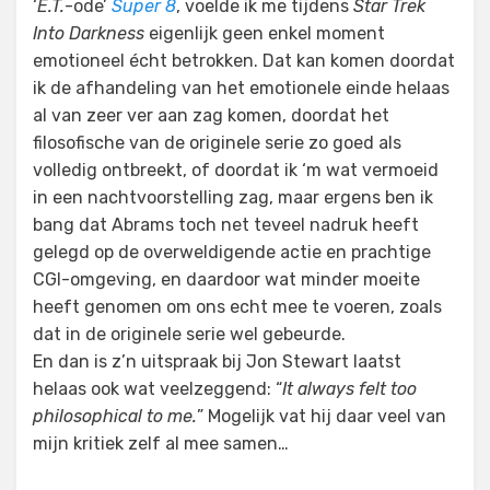
‘
E.T.
-ode’
Super 8
, voelde ik me tijdens
Star Trek
Into Darkness
eigenlijk geen enkel moment
emotioneel écht betrokken. Dat kan komen doordat
ik de afhandeling van het emotionele einde helaas
al van zeer ver aan zag komen, doordat het
filosofische van de originele serie zo goed als
volledig ontbreekt, of doordat ik ‘m wat vermoeid
in een nachtvoorstelling zag, maar ergens ben ik
bang dat Abrams toch net teveel nadruk heeft
gelegd op de overweldigende actie en prachtige
CGI-omgeving, en daardoor wat minder moeite
heeft genomen om ons echt mee te voeren, zoals
dat in de originele serie wel gebeurde.
En dan is z’n uitspraak bij Jon Stewart laatst
helaas ook wat veelzeggend: “
It always felt too
philosophical to me.
” Mogelijk vat hij daar veel van
mijn kritiek zelf al mee samen…