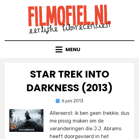
Doorgaan
naar
inhoud
MENU
STAR TREK INTO
DARKNESS (2013)
Geplaatst
door
6 juni 2013
Filmofiel.nl
op
Allereerst: ik ben geen
trekkie
, dus
me pissig maken om de
veranderingen die J.J. Abrams
heeft doorgevoerd in het