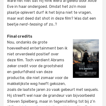
ware het niet dat hij flink werd afgeleid door Alice
Eve in haar ondergoed. Omdat het zo’n mooi
plaatje oplevert durf ik het bijna niet te vragen,
maar wat deed dat shot in deze film? Was dat een
beetje
nerd-teasing
of zo..?
Final credits
Nou, ondanks de grote
hoeveelheid entertainment ben ik
niet onverdeeld positief over
deze film. Toch verdient Abrams
zeker credit voor de grootsheid
en gedurfdheid van deze
productie, die niet zomaar voor de
makkelijkste weg heeft gekozen,
zoals de laatste jaren zo vaak gebeurt met sequels.
Hij streeft wel naar de grandeur van bijvoorbeeld
Steven Spielberg, maar in tegenstelling tot bij z’n