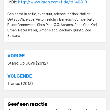
IMDb:
http://www.imdb.com/title/tt1408101
Geplaatst in
actie
,
avontuur
,
science-fiction
,
thriller
Getagd
Alice Eve
,
Anton Yelchin
,
Benedict Cumberbatch
,
Bruce Greenwood
,
Chris Pine
,
J.J. Abrams
,
John Cho
,
Karl
Urban
,
Peter Weller
,
Simon Pegg
,
Zachary Quinto
,
Zoe
Saldana
Bericht
VORIGE
navigatie
Stand Up Guys (2012)
VOLGENDE
Trance (2013)
Geef een reactie