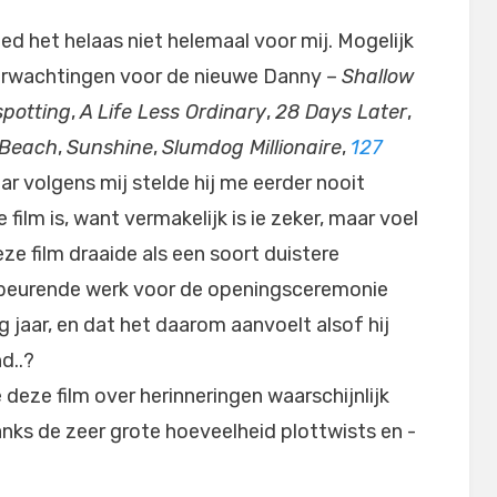
ed het helaas niet helemaal voor mij. Mogelijk
erwachtingen voor de nieuwe Danny –
Shallow
spotting
,
A Life Less Ordinary
,
28 Days Later
,
 Beach
,
Sunshine
,
Slumdog Millionaire
,
127
r volgens mij stelde hij me eerder nooit
 film is, want vermakelijk is ie zeker, maar voel
deze film draaide als een soort duistere
opbeurende werk voor de openingsceremonie
 jaar, en dat het daarom aanvoelt alsof hij
nd..?
 deze film over herinneringen waarschijnlijk
danks de zeer grote hoeveelheid plottwists en -