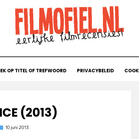
EK OP TITEL OF TREFWOORD
PRIVACYBELEID
COOKI
CE (2013)
Geplaatst
door
10 juni 2013
Filmofiel.nl
op