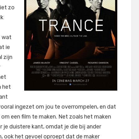
iet zo
Ik
m wat
t ie
l zijn
r
het
n het
want
 vooral ingezet om jou te overrompelen, en dat
e om een film te maken. Net zoals het maken
r je duistere kant, omdat je die bij ander
ken, ook het gevoel oproept dat de maker