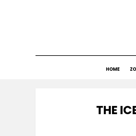
Doorgaan
naar
inhoud
HOME
ZO
THE IC