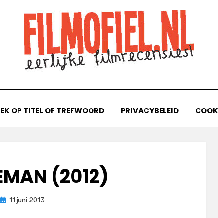
EK OP TITEL OF TREFWOORD
PRIVACYBELEID
COOKI
EMAN (2012)
Geplaatst
door
11 juni 2013
Filmofiel.nl
op