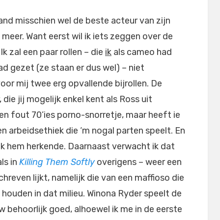
nd misschien wel de beste acteur van zijn
meer. Want eerst wil ik iets zeggen over de
Ik zal een paar rollen – die
ik
als cameo had
d gezet (ze staan er dus wel) – niet
or mij twee erg opvallende bijrollen. De
die jij mogelijk enkel kent als Ross uit
 een fout 70’ies porno-snorretje, maar heeft ie
 arbeidsethiek die ‘m nogal parten speelt. En
 ik hem herkende. Daarnaast verwacht ik dat
als in
Killing Them Softly
overigens – weer een
reven lijkt, namelijk die van een maffioso die
houden in dat milieu. Winona Ryder speelt de
 behoorlijk goed, alhoewel ik me in de eerste