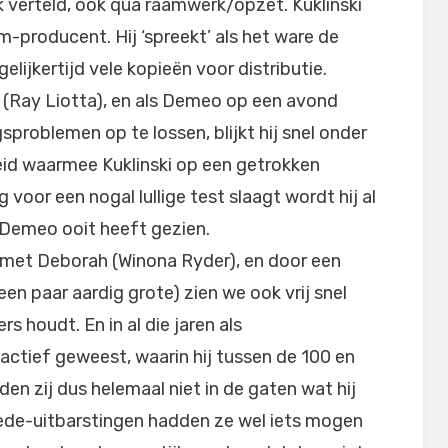
ek verteld, ook qua raamwerk/opzet. Kuklinski
m-producent. Hij ‘spreekt’ als het ware de
elijkertijd vele kopieën voor distributie.
(Ray Liotta), en als Demeo op een avond
roblemen op te lossen, blijkt hij snel onder
id waarmee Kuklinski op een getrokken
g voor een nogal lullige test slaagt wordt hij al
 Demeo ooit heeft gezien.
 met Deborah (Winona Ryder), en door een
een paar aardig grote) zien we ook vrij snel
s houdt. En in al die jaren als
 actief geweest, waarin hij tussen de 100 en
n zij dus helemaal niet in de gaten wat hij
ede-uitbarstingen hadden ze wel iets mogen