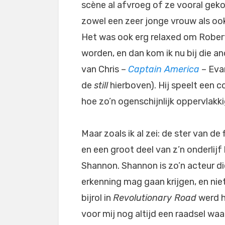
scène al afvroeg of ze vooral geko
zowel een zeer jonge vrouw als ook
Het was ook erg relaxed om Robert
worden, en dan kom ik nu bij die an
van Chris –
Captain America
– Evan
de
still
hierboven). Hij speelt een c
hoe zo’n ogenschijnlijk oppervlakk
Maar zoals ik al zei: de ster van de
en een groot deel van z’n onderlijf 
Shannon. Shannon is zo’n acteur di
erkenning mag gaan krijgen, en niet 
bijrol in
Revolutionary Road
werd h
voor mij nog altijd een raadsel wa