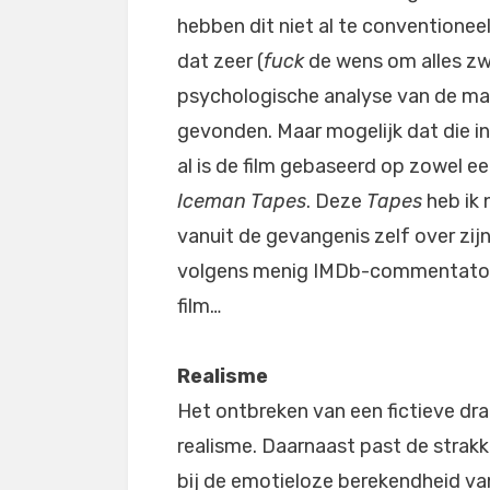
hebben dit niet al te conventionee
dat zeer (
fuck
de wens om alles zwa
psychologische analyse van de man 
gevonden. Maar mogelijk dat die i
al is de film gebaseerd op zowel 
Iceman Tapes
. Deze
Tapes
heb ik 
vanuit de gevangenis zelf over zij
volgens menig IMDb-commentator 
film…
Realisme
Het ontbreken van een fictieve dra
realisme. Daarnaast past de strakke
bij de emotieloze berekendheid van 