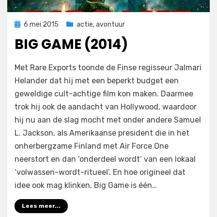
Geplaatst
6 mei 2015
actie
,
avontuur
op
BIG GAME (2014)
op
door
Laat een reactie achter
Filmofiel.nl
Met Rare Exports toonde de Finse regisseur Jalmari
Big
Helander dat hij met een beperkt budget een
Game
geweldige cult-achtige film kon maken. Daarmee
(2014)
trok hij ook de aandacht van Hollywood, waardoor
hij nu aan de slag mocht met onder andere Samuel
L. Jackson, als Amerikaanse president die in het
onherbergzame Finland met Air Force One
neerstort en dan ‘onderdeel wordt’ van een lokaal
‘volwassen-wordt-ritueel’. En hoe origineel dat
idee ook mag klinken, Big Game is één…
Lees meer...