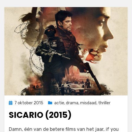
Geplaatst
7 oktober 2015
actie
,
drama
,
misdaad
,
thriller
op
SICARIO (2015)
op
door
2 reacties
Filmofiel.nl
Damn, één van de betere films van het jaar, if you