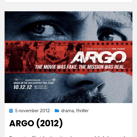
Geplaatst
5 november 2012
drama
,
thriller
op
ARGO (2012)
op
door
1 reactie
Filmofiel.nl