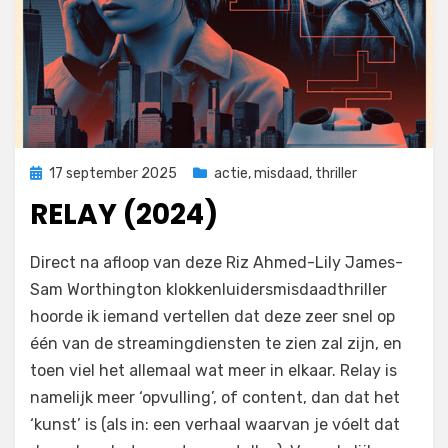
Geplaatst
17 september 2025
actie
,
misdaad
,
thriller
op
RELAY (2024)
door
Filmofiel.nl
Direct na afloop van deze Riz Ahmed-Lily James-
Sam Worthington klokkenluidersmisdaadthriller
hoorde ik iemand vertellen dat deze zeer snel op
één van de streamingdiensten te zien zal zijn, en
toen viel het allemaal wat meer in elkaar. Relay is
namelijk meer ‘opvulling’, of content, dan dat het
‘kunst’ is (als in: een verhaal waarvan je vóelt dat