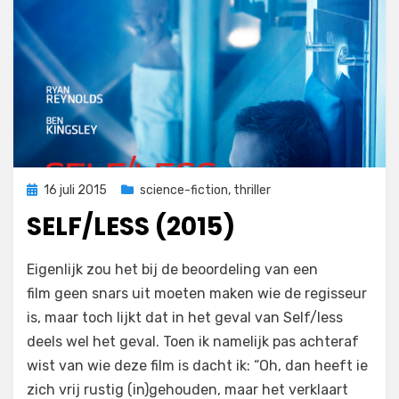
Geplaatst
16 juli 2015
science-fiction
,
thriller
op
SELF/LESS (2015)
op
door
Laat een reactie achter
Filmofiel.nl
Eigenlijk zou het bij de beoordeling van een
Self/less
film geen snars uit moeten maken wie de regisseur
(2015)
is, maar toch lijkt dat in het geval van Self/less
deels wel het geval. Toen ik namelijk pas achteraf
wist van wie deze film is dacht ik: “Oh, dan heeft ie
zich vrij rustig (in)gehouden, maar het verklaart