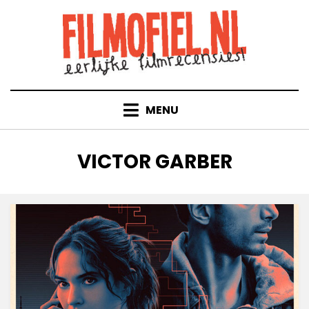
Doorgaan
naar
inhoud
MENU
TAG
:
VICTOR GARBER