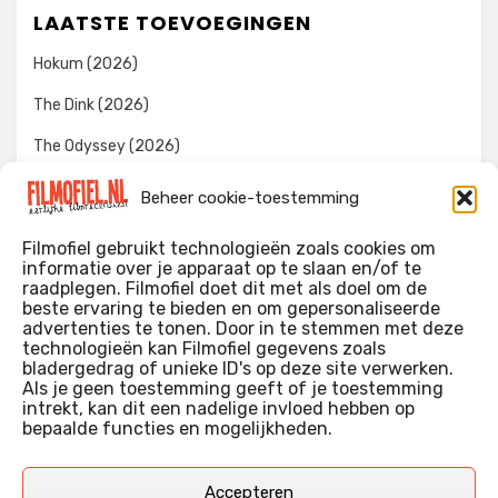
LAATSTE TOEVOEGINGEN
Hokum (2026)
The Dink (2026)
The Odyssey (2026)
Evil Dead Burn (2026)
Beheer cookie-toestemming
The Invite (2026)
Filmofiel gebruikt technologieën zoals cookies om
informatie over je apparaat op te slaan en/of te
raadplegen. Filmofiel doet dit met als doel om de
beste ervaring te bieden en om gepersonaliseerde
WIE IK BEN…?
advertenties te tonen. Door in te stemmen met deze
technologieën kan Filmofiel gegevens zoals
Ik ben ooit begonnen met m’n recensies omdat ik zoveel
bladergedrag of unieke ID's op deze site verwerken.
films keek dat ik af en toe niet meer wist welke ik nu wel of
Als je geen toestemming geeft of je toestemming
intrekt, kan dit een nadelige invloed hebben op
niet gezien had. Ik ben een filmliefhebber, heb als hobby nog
bepaalde functies en mogelijkheden.
erg lang in een videotheek gewerkt, en heb als coproducent
ook aan een aantal onafhankelijke films meegewerkt.
Deze recensies zijn dan ook vooral vrij pretentieloze
Accepteren