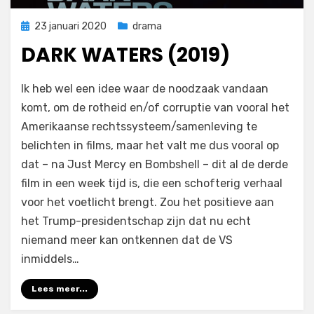
Geplaatst
23 januari 2020
drama
op
DARK WATERS (2019)
op
door
Laat een reactie achter
Filmofiel.nl
Ik heb wel een idee waar de noodzaak vandaan
Dark
komt, om de rotheid en/of corruptie van vooral het
Waters
Amerikaanse rechtssysteem/samenleving te
(2019)
belichten in films, maar het valt me dus vooral op
dat – na Just Mercy en Bombshell – dit al de derde
film in een week tijd is, die een schofterig verhaal
voor het voetlicht brengt. Zou het positieve aan
het Trump-presidentschap zijn dat nu echt
niemand meer kan ontkennen dat de VS
inmiddels…
Lees meer...