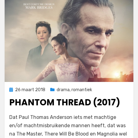
Geplaatst
26 maart 2018
drama
,
romantiek
op
PHANTOM THREAD (2017)
op
door
Laat een reactie achter
Filmofiel.nl
Dat Paul Thomas Anderson iets met machtige
Phantom
en/of machtmisbruikende mannen heeft, dat was
Thread
na The Master, There Will Be Blood en Magnolia wel
(2017)