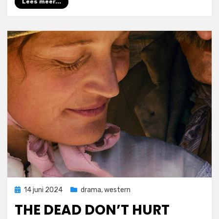
Lees meer...
Geplaatst
14 juni 2024
drama
,
western
op
THE DEAD DON’T HURT