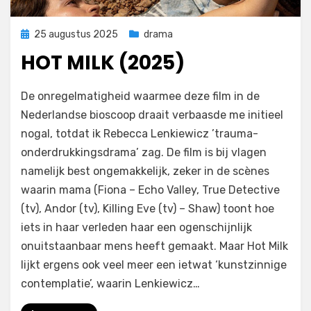
Geplaatst
25 augustus 2025
drama
op
HOT MILK (2025)
door
Filmofiel.nl
De onregelmatigheid waarmee deze film in de
Nederlandse bioscoop draait verbaasde me initieel
nogal, totdat ik Rebecca Lenkiewicz ’trauma-
onderdrukkingsdrama’ zag. De film is bij vlagen
namelijk best ongemakkelijk, zeker in de scènes
waarin mama (Fiona – Echo Valley, True Detective
(tv), Andor (tv), Killing Eve (tv) – Shaw) toont hoe
iets in haar verleden haar een ogenschijnlijk
onuitstaanbaar mens heeft gemaakt. Maar Hot Milk
lijkt ergens ook veel meer een ietwat ‘kunstzinnige
contemplatie’, waarin Lenkiewicz…