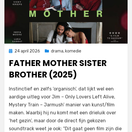
Geplaatst
24 april 2026
drama
,
komedie
op
FATHER MOTHER SISTER
BROTHER (2025)
door
Filmofiel.nl
Instinctief en zelfs ‘organisch’, dat lijkt wel een
aardige uitleg voor Jim – Only Lovers Left Alive,
Mystery Train – Jarmush’ manier van kunst/film
maken. Waarbij hij nu komt met een drieluik over
‘het gezin’, maar door de direct fijn gekozen
soundtrack weet je ook: “Dit gaat geen film zijn die