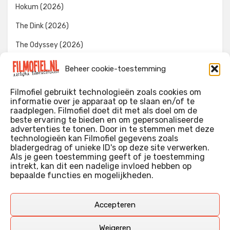
Hokum (2026)
The Dink (2026)
The Odyssey (2026)
Evil Dead Burn (2026)
Beheer cookie-toestemming
The Invite (2026)
Filmofiel gebruikt technologieën zoals cookies om
informatie over je apparaat op te slaan en/of te
raadplegen. Filmofiel doet dit met als doel om de
beste ervaring te bieden en om gepersonaliseerde
WIE IK BEN…?
advertenties te tonen. Door in te stemmen met deze
technologieën kan Filmofiel gegevens zoals
Ik ben ooit begonnen met m’n recensies omdat ik zoveel
bladergedrag of unieke ID's op deze site verwerken.
films keek dat ik af en toe niet meer wist welke ik nu wel of
Als je geen toestemming geeft of je toestemming
intrekt, kan dit een nadelige invloed hebben op
niet gezien had. Ik ben een filmliefhebber, heb als hobby nog
bepaalde functies en mogelijkheden.
erg lang in een videotheek gewerkt, en heb als coproducent
ook aan een aantal onafhankelijke films meegewerkt.
Deze recensies zijn dan ook vooral vrij pretentieloze
Accepteren
uitbreidingen van m’n voormalige ‘videotheek-geouwehoer’,
aangevuld met een groeiende kennis over de kunde én de
Weigeren