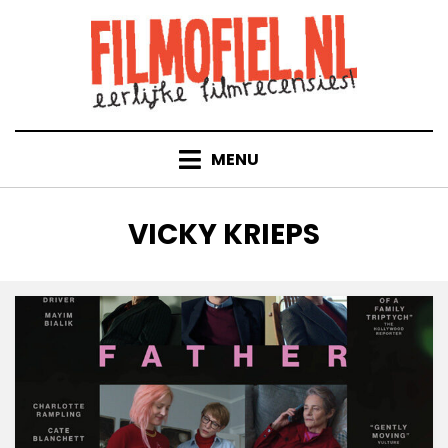
Doorgaan
naar
inhoud
MENU
TAG
:
VICKY KRIEPS