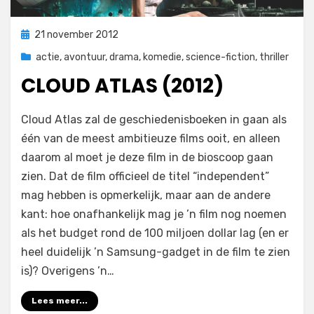
Geplaatst
21 november 2012
op
actie
,
avontuur
,
drama
,
komedie
,
science-fiction
,
thriller
CLOUD ATLAS (2012)
op
door
1 reactie
Filmofiel.nl
Cloud Atlas zal de geschiedenisboeken in gaan als
Cloud
één van de meest ambitieuze films ooit, en alleen
Atlas
daarom al moet je deze film in de bioscoop gaan
(2012)
zien. Dat de film officieel de titel “independent”
mag hebben is opmerkelijk, maar aan de andere
kant: hoe onafhankelijk mag je ’n film nog noemen
als het budget rond de 100 miljoen dollar lag (en er
heel duidelijk ’n Samsung-gadget in de film te zien
is)? Overigens ’n…
Lees meer...