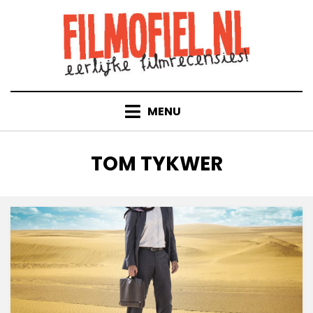
Doorgaan
naar
inhoud
MENU
TAG
:
TOM TYKWER