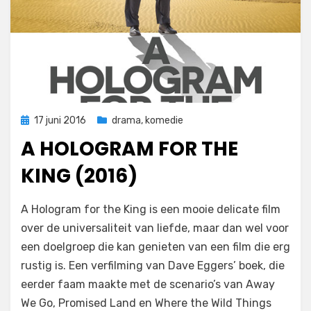
Geplaatst
17 juni 2016
drama
,
komedie
op
A HOLOGRAM FOR THE
KING (2016)
op
door
Laat een reactie achter
Filmofiel.nl
A Hologram for the King is een mooie delicate film
A
over de universaliteit van liefde, maar dan wel voor
Hologram
een doelgroep die kan genieten van een film die erg
for
the
rustig is. Een verfilming van Dave Eggers’ boek, die
King
eerder faam maakte met de scenario’s van Away
(2016)
We Go, Promised Land en Where the Wild Things