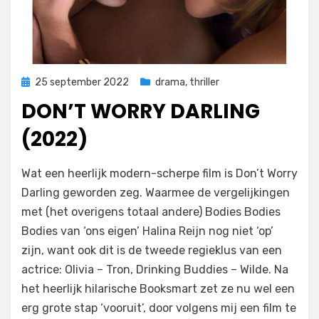
Geplaatst
25 september 2022
drama
,
thriller
op
DON’T WORRY DARLING
(2022)
door
Filmofiel.nl
Wat een heerlijk modern-scherpe film is Don’t Worry
Darling geworden zeg. Waarmee de vergelijkingen
met (het overigens totaal andere) Bodies Bodies
Bodies van ‘ons eigen’ Halina Reijn nog niet ‘op’
zijn, want ook dit is de tweede regieklus van een
actrice: Olivia – Tron, Drinking Buddies – Wilde. Na
het heerlijk hilarische Booksmart zet ze nu wel een
erg grote stap ‘vooruit’, door volgens mij een film te