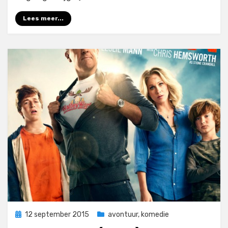
Lees meer...
Geplaatst
12 september 2015
avontuur
,
komedie
op