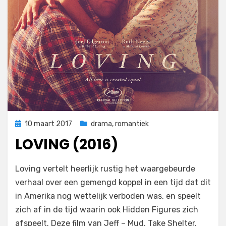
Geplaatst
10 maart 2017
drama
,
romantiek
op
LOVING (2016)
op
door
Laat een reactie achter
Filmofiel.nl
Loving vertelt heerlijk rustig het waargebeurde
Loving
verhaal over een gemengd koppel in een tijd dat dit
(2016)
in Amerika nog wettelijk verboden was, en speelt
zich af in de tijd waarin ook Hidden Figures zich
afspeelt. Deze film van Jeff – Mud, Take Shelter,