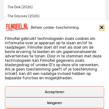
The Dink (2026)
The Odyssey (2026)
Evil Dead Burn (2026)
Beheer cookie-toestemming
The Invite (2026)
Filmofiel gebruikt technologieën zoals cookies om
informatie over je apparaat op te slaan en/of te
raadplegen. Filmofiel doet dit met als doel om de
beste ervaring te bieden en om gepersonaliseerde
WIE IK BEN…?
advertenties te tonen. Door in te stemmen met deze
technologieën kan Filmofiel gegevens zoals
Ik ben ooit begonnen met m’n recensies omdat ik zoveel
bladergedrag of unieke ID's op deze site verwerken.
films keek dat ik af en toe niet meer wist welke ik nu wel of
Als je geen toestemming geeft of je toestemming
intrekt, kan dit een nadelige invloed hebben op
niet gezien had. Ik ben een filmliefhebber, heb als hobby nog
bepaalde functies en mogelijkheden.
erg lang in een videotheek gewerkt, en heb als coproducent
ook aan een aantal onafhankelijke films meegewerkt.
Deze recensies zijn dan ook vooral vrij pretentieloze
Accepteren
uitbreidingen van m’n voormalige ‘videotheek-geouwehoer’,
aangevuld met een groeiende kennis over de kunde én de
Weigeren
kunst van het maken van film.