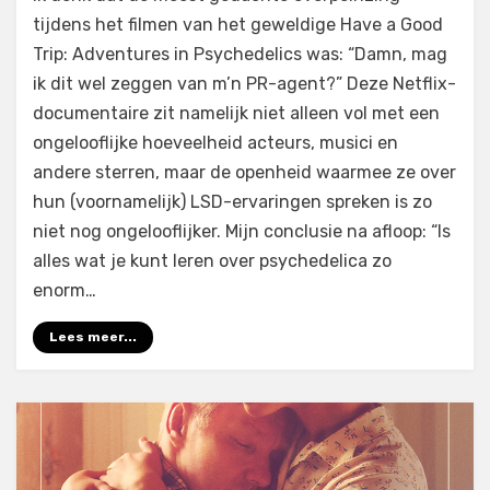
Have
tijdens het filmen van het geweldige Have a Good
a
Trip: Adventures in Psychedelics was: “Damn, mag
Good
Trip:
ik dit wel zeggen van m’n PR-agent?” Deze Netflix-
Adventures
documentaire zit namelijk niet alleen vol met een
in
ongelooflijke hoeveelheid acteurs, musici en
Psychedelics
andere sterren, maar de openheid waarmee ze over
(2020)
hun (voornamelijk) LSD-ervaringen spreken is zo
niet nog ongelooflijker. Mijn conclusie na afloop: “Is
alles wat je kunt leren over psychedelica zo
enorm…
Lees meer...