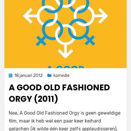
Geplaatst
18 januari 2012
komedie
op
A GOOD OLD FASHIONED
ORGY (2011)
op
door
Laat een reactie achter
Filmofiel.nl
Nee, A Good Old Fashioned Orgy is geen geweldige
A
film, maar ik heb wel een paar keer keihard
Good
gelachen (ik wilde één keer zelfs applaudisseren),
Old