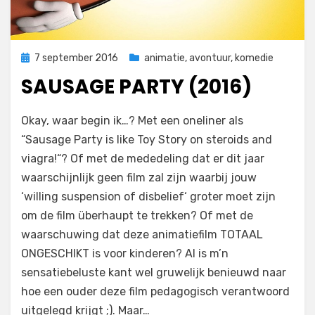
Geplaatst
7 september 2016
animatie
,
avontuur
,
komedie
op
SAUSAGE PARTY (2016)
op
door
Laat een reactie achter
Filmofiel.nl
Okay, waar begin ik…? Met een oneliner als
Sausage
“Sausage Party is like Toy Story on steroids and
Party
viagra!“? Of met de mededeling dat er dit jaar
(2016)
waarschijnlijk geen film zal zijn waarbij jouw
‘willing suspension of disbelief‘ groter moet zijn
om de film überhaupt te trekken? Of met de
waarschuwing dat deze animatiefilm TOTAAL
ONGESCHIKT is voor kinderen? Al is m’n
sensatiebeluste kant wel gruwelijk benieuwd naar
hoe een ouder deze film pedagogisch verantwoord
uitgelegd krijgt ;). Maar…