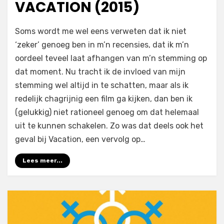
VACATION (2015)
op
door
Laat een reactie achter
Filmofiel.nl
Soms wordt me wel eens verweten dat ik niet
Vacation
‘zeker’ genoeg ben in m’n recensies, dat ik m’n
(2015)
oordeel teveel laat afhangen van m’n stemming op
dat moment. Nu tracht ik de invloed van mijn
stemming wel altijd in te schatten, maar als ik
redelijk chagrijnig een film ga kijken, dan ben ik
(gelukkig) niet rationeel genoeg om dat helemaal
uit te kunnen schakelen. Zo was dat deels ook het
geval bij Vacation, een vervolg op…
Lees meer...