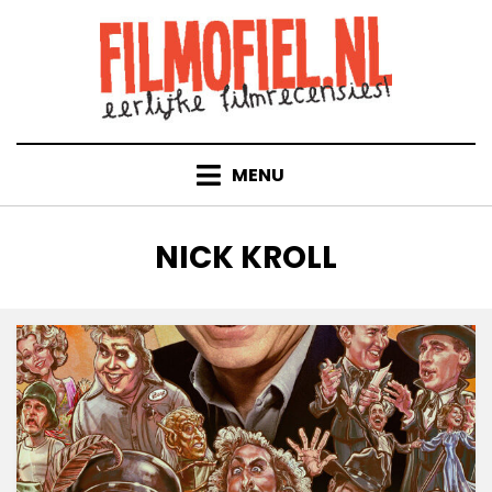
Doorgaan
naar
inhoud
MENU
TAG
:
NICK KROLL