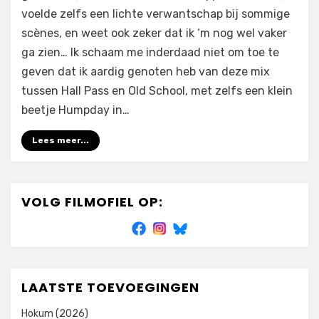
Fashioned
voelde zelfs een lichte verwantschap bij sommige
Orgy
scènes, en weet ook zeker dat ik ‘m nog wel vaker
(2011)
ga zien… Ik schaam me inderdaad niet om toe te
geven dat ik aardig genoten heb van deze mix
tussen Hall Pass en Old School, met zelfs een klein
beetje Humpday in…
Lees meer...
VOLG FILMOFIEL OP:
LAATSTE TOEVOEGINGEN
Hokum (2026)