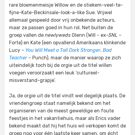
rare bloemenmeisje Willow en de stiekem-veel-te-
fijne-Kate-Beckinsale-look-a-like Sue. Vrijwel
allemaal gespeeld door vrij onbekende acteurs,
maar ze passen goed in hun rol. Net buiten de
groep vallen de
newlyweds
Glenn (Will – ex-
SNL
–
Forte) en Kate (een opvallend Amerikaans klinkende
Lucy –
You Will Meet a Tall Dark Stranger
,
Bad
Teacher
– Punch), maar de manier waarop ze zich
uiteindelijk toch bij de orgie uit de titel willen
voegen veroorzaakt een leuk ‘cultureel-
misverstand-grapje’.
Ja, de orgie uit de titel vindt wel degelijk plaats. De
vriendengroep staat namelijk bekend om het
organiseren van de meest geweldige en foute
feestjes in het vakantiehuis, maar als Erics vader
bekend maakt dat hij het huis wil verkopen komt de
groep nog voor één laatste keer samen, om écht