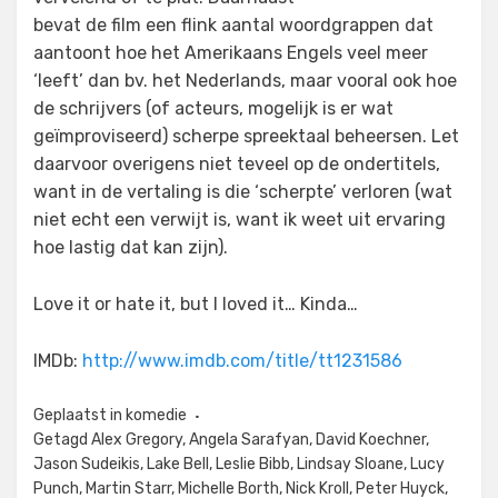
bevat de film een flink aantal woordgrappen dat
aantoont hoe het Amerikaans Engels veel meer
‘leeft’ dan bv. het Nederlands, maar vooral ook hoe
de schrijvers (of acteurs, mogelijk is er wat
geïmproviseerd) scherpe spreektaal beheersen. Let
daarvoor overigens niet teveel op de ondertitels,
want in de vertaling is die ‘scherpte’ verloren (wat
niet echt een verwijt is, want ik weet uit ervaring
hoe lastig dat kan zijn).
Love it or hate it, but I loved it… Kinda…
IMDb:
http://www.imdb.com/title/tt1231586
Geplaatst in
komedie
Getagd
Alex Gregory
,
Angela Sarafyan
,
David Koechner
,
Jason Sudeikis
,
Lake Bell
,
Leslie Bibb
,
Lindsay Sloane
,
Lucy
Punch
,
Martin Starr
,
Michelle Borth
,
Nick Kroll
,
Peter Huyck
,