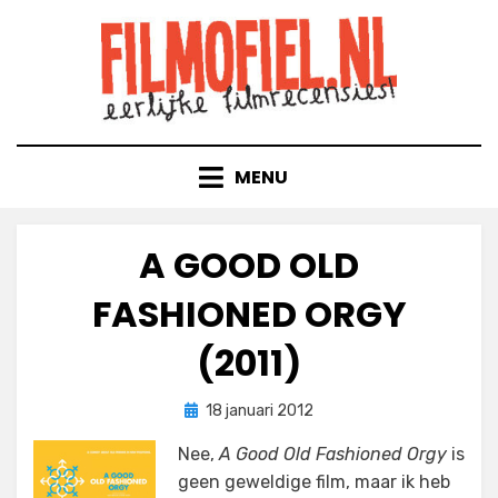
Doorgaan
naar
inhoud
MENU
A GOOD OLD
FASHIONED ORGY
(2011)
Geplaatst
door
18 januari 2012
Filmofiel.nl
op
Nee,
A Good Old Fashioned Orgy
is
geen geweldige film, maar ik heb