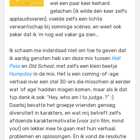
wel een paar keer keihard
gelachen (ik wilde één keer zelfs
applaudisseren), voelde zelfs een lichte
verwantschap bij sommige scènes, en weet ook
zeker dat ik ‘m nog wel vaker ga zien…
Ik schaam me inderdaad niet om toe te geven dat
ik aardig genoten heb van deze mix tussen
Hall
Pass
en
Old School
, met zelfs een klein beetje
Humpday
in de mix. Het is een coming-of-age
verhaal over een stel 30-ers die misschien al eerder
wat ‘of age’ hadden mogen komen, maar als ik dat
typ denk ik ook: “Hey, who am I to judge..?” ;)
Daarbij bevatte het groepje vrienden genoeg
diversiteit in karakters, en wat mij betreft zelfs
afdoende karaktermotivatie (voor zo’n film, mind
you!) om lekker mee te gaan met hun verhaal,
problemen en oplossingen. En ik vond de resolutie