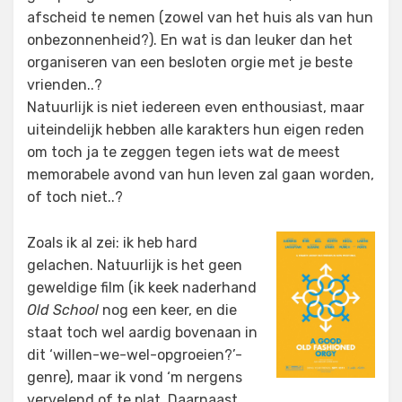
afscheid te nemen (zowel van het huis als van hun
onbezonnenheid?). En wat is dan leuker dan het
organiseren van een besloten orgie met je beste
vrienden..?
Natuurlijk is niet iedereen even enthousiast, maar
uiteindelijk hebben alle karakters hun eigen reden
om toch ja te zeggen tegen iets wat de meest
memorabele avond van hun leven zal gaan worden,
of toch niet..?
Zoals ik al zei: ik heb hard
gelachen. Natuurlijk is het geen
geweldige film (ik keek naderhand
Old School
nog een keer, en die
staat toch wel aardig bovenaan in
dit ‘willen-we-wel-opgroeien?’-
genre), maar ik vond ‘m nergens
vervelend of te plat. Daarnaast