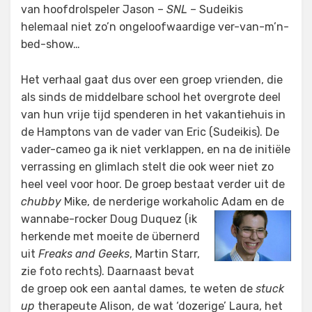
van hoofdrolspeler Jason –
SNL
– Sudeikis
helemaal niet zo’n ongeloofwaardige ver-van-m’n-
bed-show…
Het verhaal gaat dus over een groep vrienden, die
als sinds de middelbare school het overgrote deel
van hun vrije tijd spenderen in het vakantiehuis in
de Hamptons van de vader van Eric (Sudeikis). De
vader-cameo ga ik niet verklappen, en na de initiële
verrassing en glimlach stelt die ook weer niet zo
heel veel voor hoor. De groep bestaat verder uit de
chubby
Mike, de nerderige workaholic
Adam en de
wannabe-rocker Doug Duquez (ik
herkende met moeite de übernerd
uit
Freaks and Geeks
, Martin Starr,
zie foto rechts). Daarnaast bevat
de groep ook een aantal dames, te weten de
stuck
up
therapeute Alison, de wat ‘dozerige’ Laura, het