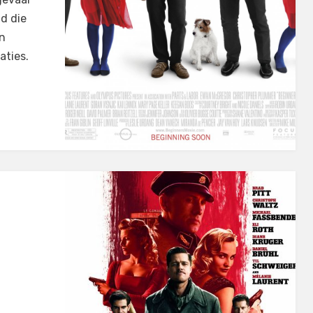
id die
en
aties.