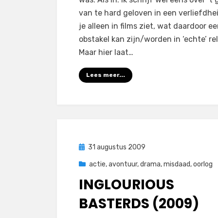
van te hard geloven in een verliefdhe
je alleen in films ziet, wat daardoor e
obstakel kan zijn/worden in ‘echte’ rel
Maar hier laat…
Lees meer...
Geplaatst
31 augustus 2009
op
actie
,
avontuur
,
drama
,
misdaad
,
oorlog
INGLOURIOUS
BASTERDS (2009)