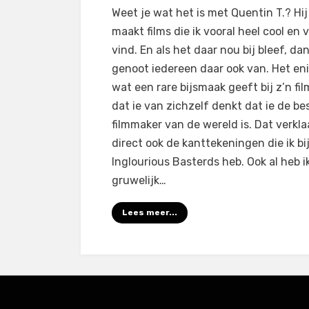
op
door
1 reactie
Filmofiel.nl
Weet je wat het is met Quentin T.? Hij
Inglourious
maakt films die ik vooral heel cool en 
Basterds
vind. En als het daar nou bij bleef, da
(2009)
genoot iedereen daar ook van. Het en
wat een rare bijsmaak geeft bij z’n film
dat ie van zichzelf denkt dat ie de be
filmmaker van de wereld is. Dat verkla
direct ook de kanttekeningen die ik bi
Inglourious Basterds heb. Ook al heb i
gruwelijk…
Lees meer...