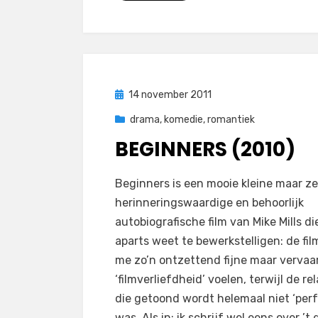
Geplaatst
14 november 2011
op
drama
,
komedie
,
romantiek
BEGINNERS (2010)
op
door
2 reacties
Filmofiel.nl
Beginners is een mooie kleine maar ze
Beginners
herinneringswaardige en behoorlijk
(2010)
autobiografische film van Mike Mills di
aparts weet te bewerkstelligen: de film
me zo’n ontzettend fijne maar vervaar
‘filmverliefdheid’ voelen, terwijl de rel
die getoond wordt helemaal niet ‘perf
was. Als in: ik schrijf wel eens over ’t