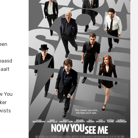
 een
rbaasd
haalt
ow You
aker
wists