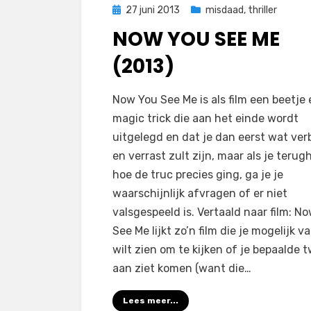
Geplaatst
27 juni 2013
misdaad
,
thriller
op
NOW YOU SEE ME
(2013)
op
door
1 reactie
Filmofiel.nl
Now You See Me is als film een beetje
Now
magic trick die aan het einde wordt
You
uitgelegd en dat je dan eerst wat ve
See
en verrast zult zijn, maar als je terug
Me
hoe de truc precies ging, ga je je
(2013)
waarschijnlijk afvragen of er niet
valsgespeeld is. Vertaald naar film: N
See Me lijkt zo’n film die je mogelijk v
wilt zien om te kijken of je bepaalde t
aan ziet komen (want die…
Lees meer...