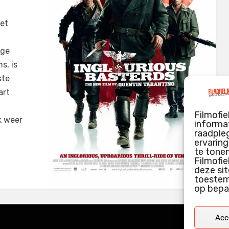
vet
n
ige
s, is
ste
art
j
Filmofie
k weer
informat
raadpleg
ervarin
te tone
Filmofie
deze sit
toestemm
op bepa
Acc