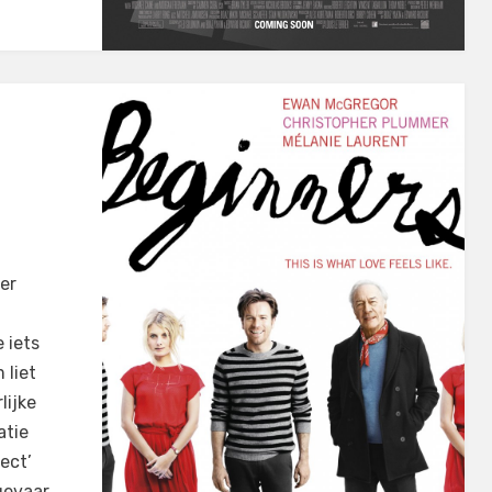
er
e iets
 liet
lijke
atie
ect’
 gevaar