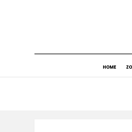
Doorgaan
naar
inhoud
HOME
ZO