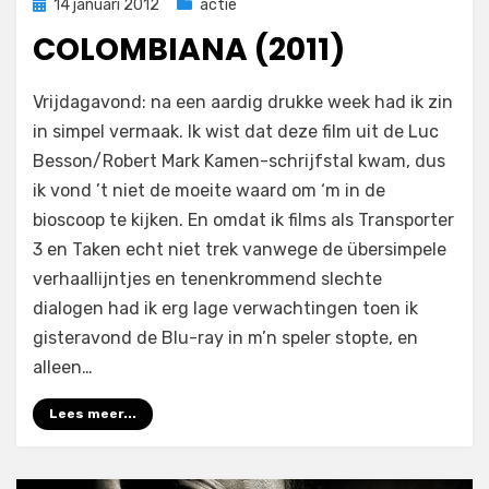
Geplaatst
14 januari 2012
actie
op
COLOMBIANA (2011)
op
door
5 reacties
Filmofiel.nl
Vrijdagavond: na een aardig drukke week had ik zin
Colombiana
in simpel vermaak. Ik wist dat deze film uit de Luc
(2011)
Besson/Robert Mark Kamen-schrijfstal kwam, dus
ik vond ’t niet de moeite waard om ‘m in de
bioscoop te kijken. En omdat ik films als Transporter
3 en Taken echt niet trek vanwege de übersimpele
verhaallijntjes en tenenkrommend slechte
dialogen had ik erg lage verwachtingen toen ik
gisteravond de Blu-ray in m’n speler stopte, en
alleen…
Lees meer...