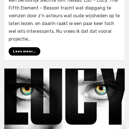
een behoorlijk slechte film, helaas. Luc – Lucy, The
a
Fifth Element – Besson tracht wat diepgang te
Thousand
veinzen door z’n acteurs wat oude wijsheden op te
Planets
laten lezen, en daarin raakt ie een paar keer toch
(2017)
wel iets interessants. Nu vrees ik dat dat vooral
projectie…
Lees meer...