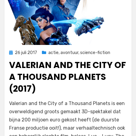
Geplaatst
26 juli 2017
actie
,
avontuur
,
science-fiction
op
VALERIAN AND THE CITY OF
A THOUSAND PLANETS
(2017)
op
door
5 reacties
Filmofiel.nl
Valerian and the City of a Thousand Planets is een
Valerian
overweldigend groots gemaakt 3D-spektakel dat
and
bijna 200 miljoen euro gekost heeft (de duurste
the
City
Franse productie ooit!), maar verhaaltechnisch ook
of