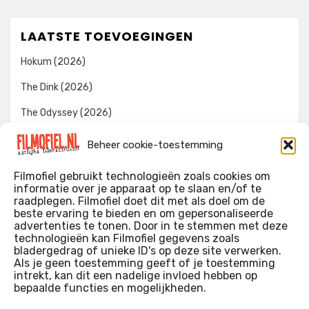
LAATSTE TOEVOEGINGEN
Hokum (2026)
The Dink (2026)
The Odyssey (2026)
Evil Dead Burn (2026)
Beheer cookie-toestemming
The Invite (2026)
Filmofiel gebruikt technologieën zoals cookies om
informatie over je apparaat op te slaan en/of te
raadplegen. Filmofiel doet dit met als doel om de
beste ervaring te bieden en om gepersonaliseerde
WIE IK BEN…?
advertenties te tonen. Door in te stemmen met deze
technologieën kan Filmofiel gegevens zoals
Ik ben ooit begonnen met m’n recensies omdat ik zoveel
bladergedrag of unieke ID's op deze site verwerken.
films keek dat ik af en toe niet meer wist welke ik nu wel of
Als je geen toestemming geeft of je toestemming
intrekt, kan dit een nadelige invloed hebben op
niet gezien had. Ik ben een filmliefhebber, heb als hobby nog
bepaalde functies en mogelijkheden.
erg lang in een videotheek gewerkt, en heb als coproducent
ook aan een aantal onafhankelijke films meegewerkt.