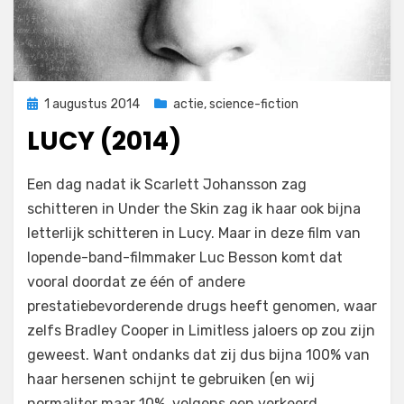
Geplaatst
1 augustus 2014
actie
,
science-fiction
op
LUCY (2014)
op
door
Laat een reactie achter
Filmofiel.nl
Een dag nadat ik Scarlett Johansson zag
Lucy
schitteren in Under the Skin zag ik haar ook bijna
(2014)
letterlijk schitteren in Lucy. Maar in deze film van
lopende-band-filmmaker Luc Besson komt dat
vooral doordat ze één of andere
prestatiebevorderende drugs heeft genomen, waar
zelfs Bradley Cooper in Limitless jaloers op zou zijn
geweest. Want ondanks dat zij dus bijna 100% van
haar hersenen schijnt te gebruiken (en wij
normaliter maar 10%, volgens een verkeerd