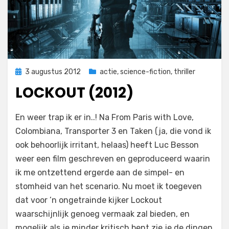
Geplaatst
3 augustus 2012
actie
,
science-fiction
,
thriller
op
LOCKOUT (2012)
op
door
Laat een reactie achter
Filmofiel.nl
En weer trap ik er in..! Na From Paris with Love,
Lockout
Colombiana, Transporter 3 en Taken (ja, die vond ik
(2012)
ook behoorlijk irritant, helaas) heeft Luc Besson
weer een film geschreven en geproduceerd waarin
ik me ontzettend ergerde aan de simpel- en
stomheid van het scenario. Nu moet ik toegeven
dat voor ’n ongetrainde kijker Lockout
waarschijnlijk genoeg vermaak zal bieden, en
mogelijk als je minder kritisch bent zie je de dingen