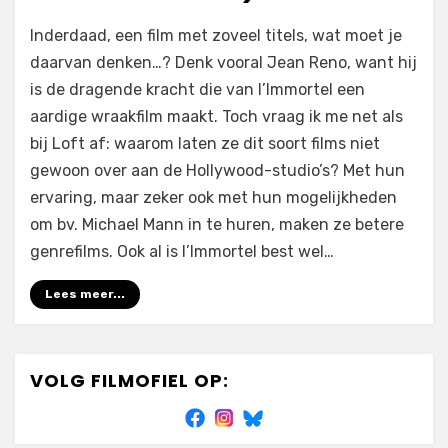
op
door
1 reactie
Filmofiel.nl
Inderdaad, een film met zoveel titels, wat moet je
l’Immortel
daarvan denken…? Denk vooral Jean Reno, want hij
(a.k.a.
is de dragende kracht die van l’Immortel een
The
Immortal
aardige wraakfilm maakt. Toch vraag ik me net als
a.k.a.
bij Loft af: waarom laten ze dit soort films niet
22
gewoon over aan de Hollywood-studio’s? Met hun
Bullets
ervaring, maar zeker ook met hun mogelijkheden
–
om bv. Michael Mann in te huren, maken ze betere
2010)
genrefilms. Ook al is l’Immortel best wel…
Lees meer...
VOLG FILMOFIEL OP: