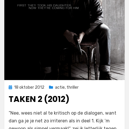
Geplaatst
18 oktober 2012
actie
,
thriller
op
TAKEN 2 (2012)
op
door
1 reactie
Filmofiel.nl
“Nee, wees niet al te kritisch op de dialogen, want
Taken
dan ga je je net zo irriteren als in deel 1. Kijk ‘m
2
gewoon als simpel vermaak!“, zei ik letterlijk tegen