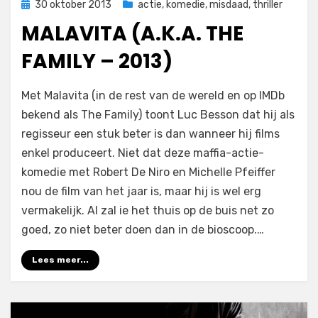
Geplaatst
30 oktober 2013
actie
,
komedie
,
misdaad
,
thriller
op
MALAVITA (A.K.A. THE
FAMILY – 2013)
op
door
1 reactie
Filmofiel.nl
Met Malavita (in de rest van de wereld en op IMDb
Malavita
bekend als The Family) toont Luc Besson dat hij als
(a.k.a.
regisseur een stuk beter is dan wanneer hij films
The
Family
enkel produceert. Niet dat deze maffia-actie-
–
komedie met Robert De Niro en Michelle Pfeiffer
2013)
nou de film van het jaar is, maar hij is wel erg
vermakelijk. Al zal ie het thuis op de buis net zo
goed, zo niet beter doen dan in de bioscoop.…
Lees meer...