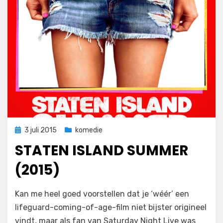
Geplaatst
3 juli 2015
komedie
op
STATEN ISLAND SUMMER
(2015)
op
door
Laat een reactie achter
Filmofiel.nl
Kan me heel goed voorstellen dat je ‘wéér’ een
Staten
lifeguard-coming-of-age-film niet bijster origineel
Island
vindt, maar als fan van Saturday Night Live was
Summer