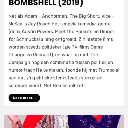
BOMBSHELL (2019)
op
door
Laat een reactie achter
Filmofiel.nl
Net als Adam – Anchorman, The Big Short, Vice –
Bombshell
McKay is Jay Roach het simpele komedie-genre
(2019)
(denk Austin Powers, Meet the Parents en Dinner
for Schmucks) allang ontgroeid. Z’n laatste films
worden steeds politieker (zie TV-films Game
Change en Recount), en waar hij met The
Campaign nog een combinatie tussen politiek en
humor trachtte te maken, toonde hij met Trumbo al
aan dat z’n politieke stem steeds sterker en
scherper wordt. Met Bombshell zet…
Lees meer...