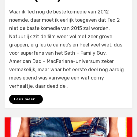
op
door
2 reacties
Filmofiel.nl
Waar ik Ted nog de beste komedie van 2012
Ted
noemde, daar moet ik eerlijk toegeven dat Ted 2
2
niet de beste komedie van 2015 zal worden.
(2015)
Natuurlijk zit de film weer vol met zeer grove
grappen, erg leuke cameo’s en heel veel wiet, dus
voor superfans van het Seth – Family Guy,
American Dad – MacFarlane-universum zeker
vermakelijk, maar waar het eerste deel nog aardig
meeslepend was vanwege een wat corny
verhaaltje, daar deed de…
Lees meer...