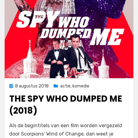
Geplaatst
8 augustus 2018
actie
,
komedie
op
THE SPY WHO DUMPED ME
(2018)
op
door
Laat een reactie achter
Filmofiel.nl
Als de begintitels van een film worden vergezeld
The
door Scorpions’ Wind of Change, dan weet je
Spy