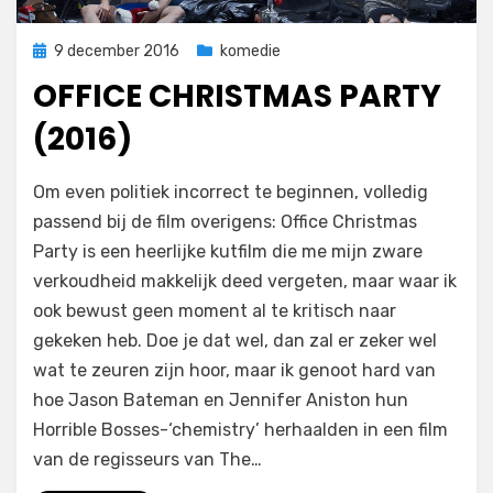
Geplaatst
9 december 2016
komedie
op
OFFICE CHRISTMAS PARTY
(2016)
op
door
Laat een reactie achter
Filmofiel.nl
Om even politiek incorrect te beginnen, volledig
Office
passend bij de film overigens: Office Christmas
Christmas
Party is een heerlijke kutfilm die me mijn zware
Party
(2016)
verkoudheid makkelijk deed vergeten, maar waar ik
ook bewust geen moment al te kritisch naar
gekeken heb. Doe je dat wel, dan zal er zeker wel
wat te zeuren zijn hoor, maar ik genoot hard van
hoe Jason Bateman en Jennifer Aniston hun
Horrible Bosses-‘chemistry’ herhaalden in een film
van de regisseurs van The…