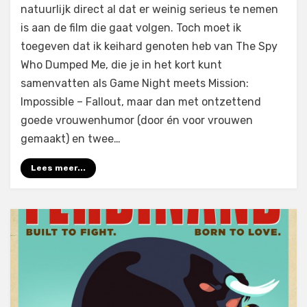
natuurlijk direct al dat er weinig serieus te nemen
Who
Dumped
is aan de film die gaat volgen. Toch moet ik
Me
toegeven dat ik keihard genoten heb van The Spy
(2018)
Who Dumped Me, die je in het kort kunt
samenvatten als Game Night meets Mission:
Impossible – Fallout, maar dan met ontzettend
goede vrouwenhumor (door én voor vrouwen
gemaakt) en twee…
Lees meer...