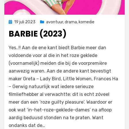
Geplaatst
19 juli 2023
avontuur
,
drama
,
komedie
op
BARBIE (2023)
door
Filmofiel.nl
Yes..!! Aan de ene kant biedt Barbie meer dan
voldoende voor al die in het roze geklede
(voornamelijk) meiden die bij de voorpremière
aanwezig waren. Aan de andere kant bevestigt
maker Greta – Lady Bird, Little Women, Frances Ha
– Gerwig natuurlijk wat iedere serieuze
filmliefhebber al verwachtte: dit is echt zóveel
meer dan een ‘roze guilty pleasure‘. Waardoor er
ook wat ‘in-het-roze-geklede-dames’ na afloop
aardig beduusd stonden na te praten. Want
ondanks dat de…