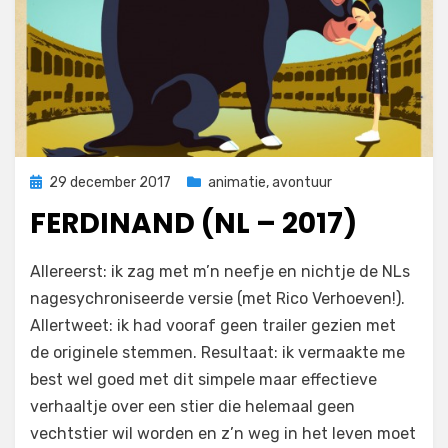
Geplaatst
29 december 2017
animatie
,
avontuur
op
FERDINAND (NL – 2017)
op
door
Laat een reactie achter
Filmofiel.nl
Allereerst: ik zag met m’n neefje en nichtje de NLs
Ferdinand
nagesychroniseerde versie (met Rico Verhoeven!).
(NL
Allertweet: ik had vooraf geen trailer gezien met
–
2017)
de originele stemmen. Resultaat: ik vermaakte me
best wel goed met dit simpele maar effectieve
verhaaltje over een stier die helemaal geen
vechtstier wil worden en z’n weg in het leven moet