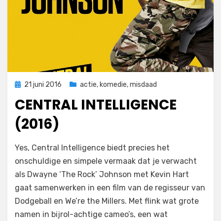
Geplaatst
21 juni 2016
actie
,
komedie
,
misdaad
op
CENTRAL INTELLIGENCE
(2016)
op
door
Laat een reactie achter
Filmofiel.nl
Yes, Central Intelligence biedt precies het
Central
onschuldige en simpele vermaak dat je verwacht
Intelligence
als Dwayne ‘The Rock’ Johnson met Kevin Hart
(2016)
gaat samenwerken in een film van de regisseur van
Dodgeball en We’re the Millers. Met flink wat grote
namen in bijrol-achtige cameo’s, een wat