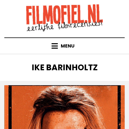
Doorgaan
naar
inhoud
MENU
TAG
:
IKE BARINHOLTZ