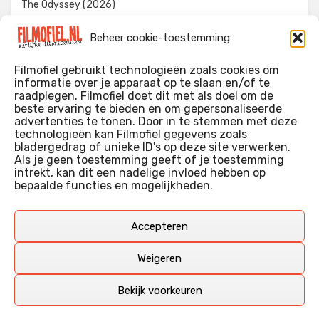
The Odyssey (2026)
Evil Dead Burn (2026)
Beheer cookie-toestemming
The Invite (2026)
Filmofiel gebruikt technologieën zoals cookies om
informatie over je apparaat op te slaan en/of te
raadplegen. Filmofiel doet dit met als doel om de
beste ervaring te bieden en om gepersonaliseerde
WIE IK BEN…?
advertenties te tonen. Door in te stemmen met deze
technologieën kan Filmofiel gegevens zoals
Ik ben ooit begonnen met m’n recensies omdat ik zoveel
bladergedrag of unieke ID's op deze site verwerken.
films keek dat ik af en toe niet meer wist welke ik nu wel of
Als je geen toestemming geeft of je toestemming
intrekt, kan dit een nadelige invloed hebben op
niet gezien had. Ik ben een filmliefhebber, heb als hobby nog
bepaalde functies en mogelijkheden.
erg lang in een videotheek gewerkt, en heb als coproducent
ook aan een aantal onafhankelijke films meegewerkt.
Deze recensies zijn dan ook vooral vrij pretentieloze
Accepteren
uitbreidingen van m’n voormalige ‘videotheek-geouwehoer’,
aangevuld met een groeiende kennis over de kunde én de
Weigeren
kunst van het maken van film.
Bekijk voorkeuren
Copyright © Filmofiel.nl – 2026