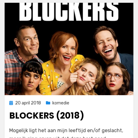
Geplaatst
20 april 2018
komedie
op
BLOCKERS (2018)
op
door
Laat een reactie achter
Filmofiel.nl
Mogelijk ligt het aan mijn leeftijd en/of geslacht,
Blockers