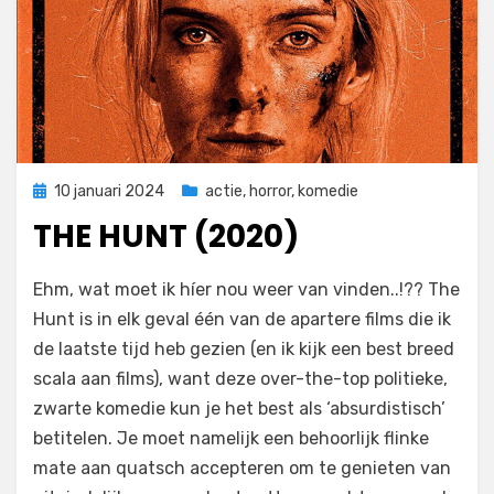
Geplaatst
10 januari 2024
actie
,
horror
,
komedie
op
THE HUNT (2020)
door
Filmofiel.nl
Ehm, wat moet ik híer nou weer van vinden..!?? The
Hunt is in elk geval één van de apartere films die ik
de laatste tijd heb gezien (en ik kijk een best breed
scala aan films), want deze over-the-top politieke,
zwarte komedie kun je het best als ‘absurdistisch’
betitelen. Je moet namelijk een behoorlijk flinke
mate aan quatsch accepteren om te genieten van