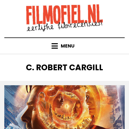
Doorgaan
naar
inhoud
MENU
TAG
:
C. ROBERT CARGILL