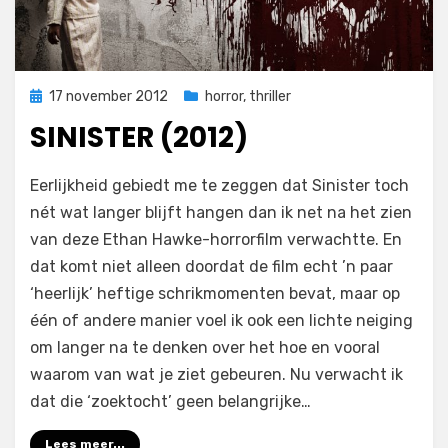
Geplaatst
17 november 2012
horror
,
thriller
op
SINISTER (2012)
op
door
Laat een reactie achter
Filmofiel.nl
Eerlijkheid gebiedt me te zeggen dat Sinister toch
Sinister
nét wat langer blijft hangen dan ik net na het zien
(2012)
van deze Ethan Hawke-horrorfilm verwachtte. En
dat komt niet alleen doordat de film echt ’n paar
‘heerlijk’ heftige schrikmomenten bevat, maar op
één of andere manier voel ik ook een lichte neiging
om langer na te denken over het hoe en vooral
waarom van wat je ziet gebeuren. Nu verwacht ik
dat die ‘zoektocht’ geen belangrijke…
Lees meer...