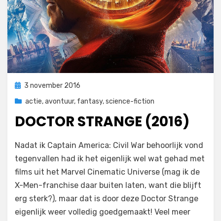
Geplaatst
3 november 2016
op
actie
,
avontuur
,
fantasy
,
science-fiction
DOCTOR STRANGE (2016)
op
door
3 reacties
Filmofiel.nl
Nadat ik Captain America: Civil War behoorlijk vond
Doctor
tegenvallen had ik het eigenlijk wel wat gehad met
Strange
films uit het Marvel Cinematic Universe (mag ik de
(2016)
X-Men-franchise daar buiten laten, want die blijft
erg sterk?), maar dat is door deze Doctor Strange
eigenlijk weer volledig goedgemaakt! Veel meer