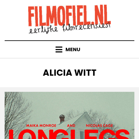
Doorgaan
naar
inhoud
MENU
TAG
:
ALICIA WITT