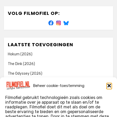
VOLG FILMOFIEL OP:
LAATSTE TOEVOEGINGEN
Hokum (2026)
The Dink (2026)
The Odyssey (2026)
Evil Dead Burn (2026)
Beheer cookie-toestemming
The Invite (2026)
Filmofiel gebruikt technologieën zoals cookies om
informatie over je apparaat op te slaan en/of te
raadplegen. Filmofiel doet dit met als doel om de
beste ervaring te bieden en om gepersonaliseerde
WIE IK BEN…?
advertenties te tonen. Door in te stemmen met deze