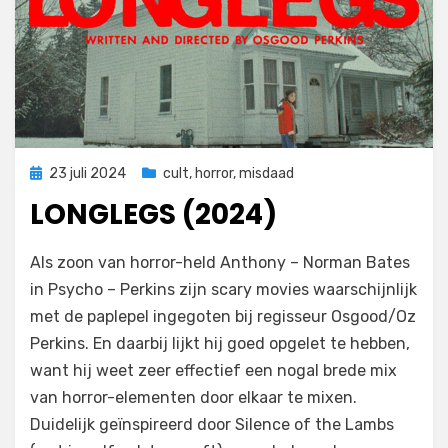
Geplaatst
23 juli 2024
cult
,
horror
,
misdaad
op
LONGLEGS (2024)
door
Filmofiel.nl
Als zoon van horror-held Anthony – Norman Bates
in Psycho – Perkins zijn scary movies waarschijnlijk
met de paplepel ingegoten bij regisseur Osgood/Oz
Perkins. En daarbij lijkt hij goed opgelet te hebben,
want hij weet zeer effectief een nogal brede mix
van horror-elementen door elkaar te mixen.
Duidelijk geïnspireerd door Silence of the Lambs