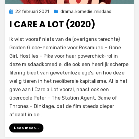
Geplaatst
22 februari 2021
drama
,
komedie
,
misdaad
op
I CARE A LOT (2020)
door
Filmofiel.nl
Ik wist vooraf niets van de (overigens terechte)
Golden Globe-nominatie voor Rosamund – Gone
Girl, Hostiles – Pike voor haar powerchick-rol in
deze misdaadkomedie, die ook een heerlijk scherpe
filering biedt van gewetenloze ego’s, en hoe deze
welig tieren in het neoliberale kapitalisme. Al is het
gave aan I Care a Lot vooral, naast ook een
übercoole Peter – The Station Agent, Game of
Thrones – Dinklage, dat de film steeds dieper
afdaalt in de…
Lees meer...