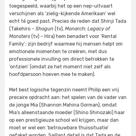
toegespeeld, waarbij het op een nep-uitvaart
verschijnen als ‘zielig-kijkende Amerikaan’ wel
echt té goed past. Precies de reden dat Shinji Tada
(Takehiro –
Shogun
(tv),
Monarch: Legacy of
Monsters
(tv) – Hira) hem benadert voor ‘Rental
Family’: zijn bedrijf waarmee hij mensen helpt om
emotionele momenten te creëren, met dus
professionele invulling om direct betrokken te
‘ontzien’ (omdat ze het moment niet zelf als
hoofdpersoon hoeven mee te maken).
Met best logische tegenzin neemt Philip een vrij
precaire opdracht aan: het spelen van de vader van
de jonge Mia (Shannon Mahina Gorman), omdat
Mia’s alleenstaande moeder (Shino Shinozaki) haar
op een prestigieuze school wil krijgen, maar dan
moet er wel een ‘betrouwbare thuissituatie’
gefaket worden. Saillant detail is dat Tada en de