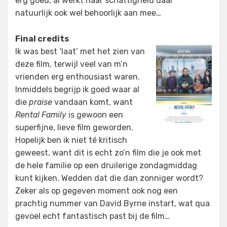
erg goed, al werkt haar schattigheid daar
natuurlijk ook wel behoorlijk aan mee…
Final credits
Ik was best ‘laat’ met het zien van
deze film, terwijl veel van m’n
vrienden erg enthousiast waren.
Inmiddels begrijp ik goed waar al
die
praise
vandaan komt, want
Rental Family
is gewoon een
superfijne, lieve film geworden.
Hopelijk ben ik niet té kritisch
geweest, want dit is echt zo’n film die je ook met
de hele familie op een druilerige zondagmiddag
kunt kijken. Wedden dat die dan zonniger wordt?
Zeker als op gegeven moment ook nog een
prachtig nummer van David Byrne instart, wat qua
gevoel echt fantastisch past bij de film…