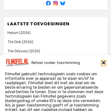
LAATSTE TOEVOEGINGEN
Hokum (2026)
The Dink (2026)
The Odyssey (2026)
Evil Dead Burn (2026)
Beheer cookie-toestemming
The Invite (2026)
Filmofiel gebruikt technologieën zoals cookies om
informatie over je apparaat op te slaan en/of te
raadplegen. Filmofiel doet dit met als doel om de
beste ervaring te bieden en om gepersonaliseerde
WIE IK BEN…?
advertenties te tonen. Door in te stemmen met deze
technologieën kan Filmofiel gegevens zoals
Ik ben ooit begonnen met m’n recensies omdat ik zoveel
bladergedrag of unieke ID's op deze site verwerken.
films keek dat ik af en toe niet meer wist welke ik nu wel of
Als je geen toestemming geeft of je toestemming
intrekt, kan dit een nadelige invloed hebben op
niet gezien had. Ik ben een filmliefhebber, heb als hobby nog