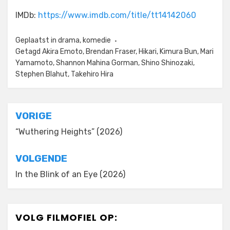
IMDb:
https://www.imdb.com/title/tt14142060
Geplaatst in
drama
,
komedie
Getagd
Akira Emoto
,
Brendan Fraser
,
Hikari
,
Kimura Bun
,
Mari
Yamamoto
,
Shannon Mahina Gorman
,
Shino Shinozaki
,
Stephen Blahut
,
Takehiro Hira
Bericht
VORIGE
navigatie
“Wuthering Heights” (2026)
VOLGENDE
In the Blink of an Eye (2026)
VOLG FILMOFIEL OP: