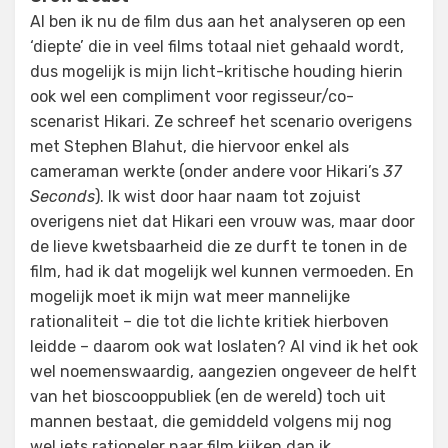
Al ben ik nu de film dus aan het analyseren op een
‘diepte’ die in veel films totaal niet gehaald wordt,
dus mogelijk is mijn licht-kritische houding hierin
ook wel een compliment voor regisseur/co-
scenarist Hikari. Ze schreef het scenario overigens
met Stephen Blahut, die hiervoor enkel als
cameraman werkte (onder andere voor Hikari’s
37
Seconds
). Ik wist door haar naam tot zojuist
overigens niet dat Hikari een vrouw was, maar door
de lieve kwetsbaarheid die ze durft te tonen in de
film, had ik dat mogelijk wel kunnen vermoeden. En
mogelijk moet ik mijn wat meer mannelijke
rationaliteit – die tot die lichte kritiek hierboven
leidde – daarom ook wat loslaten? Al vind ik het ook
wel noemenswaardig, aangezien ongeveer de helft
van het bioscooppubliek (en de wereld) toch uit
mannen bestaat, die gemiddeld volgens mij nog
wel iets rationeler naar film kijken dan ik…