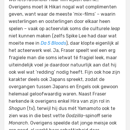
Overigens moet ik Hikari nogal wat complimenten
geven, want waar de meeste ‘mix-films’ – waarin
westerlingen en oosterlingen door elkaar heen
spelen – vaak op acteervlak soms die culturele
leap
niet kunnen maken (zelfs Spike Lee had daar wat
moeite mee in
Da 5 Bloods
), daar klopte eigenlijk al
het acteerwerk wel. Ja, Fraser speelt wel een erg
fragiele man die soms ietwat té fragiel leek, maar
uiteindelijk voel je daardoor natuurlijk aan dat hij
ook wel wat ‘redding’ nodig heeft. Fijn ook hoe zijn
karakter deels ook Japans spreekt, zodat de
overgangen tussen Japans en Engels ook gewoon
helemaal geloofwaardig waren. Naast Fraser
herkende ik overigens enkel Hira van zijn rol in
Shogun
(tv), terwijl hij dus mét Yamamoto ook te
zien was in die best vette
Godzilla
-spinoff serie
Monarch
. Overigens speelde dat jonge meisje ook