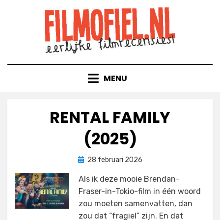
Doorgaan
naar
inhoud
MENU
RENTAL FAMILY
(2025)
Geplaatst
door
28 februari 2026
Filmofiel.nl
op
Als ik deze mooie Brendan-
Fraser-in-Tokio-film in één woord
zou moeten samenvatten, dan
zou dat “fragiel” zijn. En dat