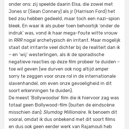
onder ons: zij speelde daarin Elsa, die zowel met
Jones sr (Sean Connery) als jr (Harrison Ford) het
bed zou hebben gedeeld, maar toch een nazi-spion
bleek. En waar ik als puber toen behoorlijk ‘onder de
indruk’ was, vond ik haar mega-foute witte vrouw
in
RRR
nogal archetypisch én irritant. Maar mogelijk
staat dat irritante veel dichter bij de realiteit dan ik
– en ‘wij’ westerlingen, als ik de sporadische
negatieve reacties op deze film probeer te duiden –
toe wil geven (we durven ook nog altijd amper
sorry te zeggen voor onze rol in de internationale
slavenhandel, om even onze gevoeligheid in dit
soort erkenningen te duiden).
De meest ‘Bollywoodse’ film die ik hiervoor zag was
totaal geen Bollywood-film (buiten de eindscène
misschien dan):
Slumdog Millionaire
. Ik benoem dit
vooral, omdat ik dus onbekend met dit soort films
en dus ook geen eerder werk van Rajamouli heb