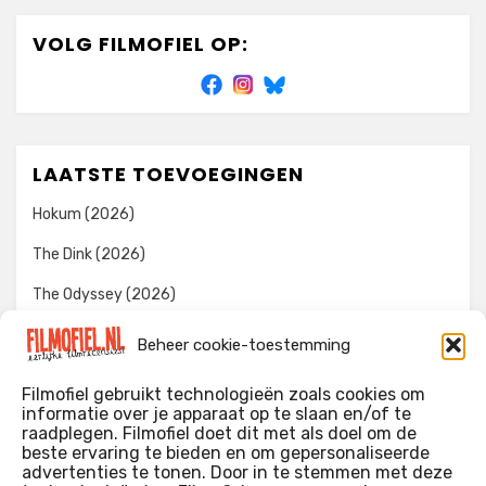
VOLG FILMOFIEL OP:
LAATSTE TOEVOEGINGEN
Hokum (2026)
The Dink (2026)
The Odyssey (2026)
Evil Dead Burn (2026)
Beheer cookie-toestemming
The Invite (2026)
Filmofiel gebruikt technologieën zoals cookies om
informatie over je apparaat op te slaan en/of te
raadplegen. Filmofiel doet dit met als doel om de
beste ervaring te bieden en om gepersonaliseerde
WIE IK BEN…?
advertenties te tonen. Door in te stemmen met deze