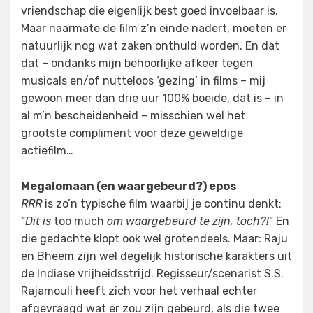
vriendschap die eigenlijk best goed invoelbaar is.
Maar naarmate de film z’n einde nadert, moeten er
natuurlijk nog wat zaken onthuld worden. En dat
dat – ondanks mijn behoorlijke afkeer tegen
musicals en/of nutteloos ‘gezing’ in films – mij
gewoon meer dan drie uur 100% boeide, dat is – in
al m’n bescheidenheid – misschien wel het
grootste compliment voor deze geweldige
actiefilm…
Megalomaan (en waargebeurd?) epos
RRR
is zo’n typische film waarbij je continu denkt:
“
Dit is
too much
om waargebeurd te zijn, toch?!
” En
die gedachte klopt ook wel grotendeels. Maar: Raju
en Bheem zijn wel degelijk historische karakters uit
de Indiase vrijheidsstrijd. Regisseur/scenarist S.S.
Rajamouli heeft zich voor het verhaal echter
afgevraagd wat er zou zijn gebeurd, als die twee