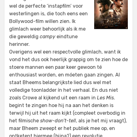
wel de perfecte ‘instapfilm’ voor
westerlingen is, die toch eens een
Bollywood-film willen zien. Ik
glimlach weer behoorlijk als ik me
die geweldig
campy
eindtune
herinner.
Overigens wel een respectvolle glimlach, want ik
vond het dus ook heerlijk grappig om te zien hoe de
stoere mannen een paar keer gewoon té
enthousiast worden, en móeten gaan zingen. Al
staat Bheems belangrijkste lied dus wel met
volledige toonladder ín het verhaal. En dus niet
zoals Crowe al kijkend uit een raam in
Les Mis.
begint te zingen hoe hij na aan het denken is
terwijl hij uit het raam kijkt (compleet overbodig in
het filmische
show-don’t-tell
, als je het mij vraagt),
maar Bheem zweept er het publiek mee op, en
ontketent hiermee (bijna?) een revolutie.