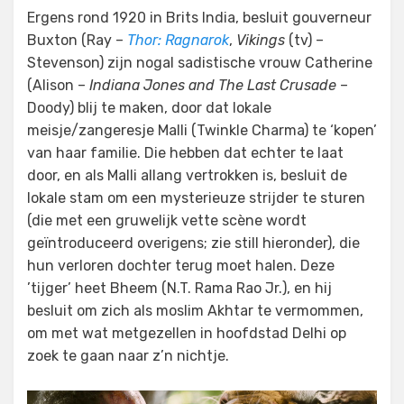
Ergens rond 1920 in Brits India, besluit gouverneur
Buxton (Ray –
Thor: Ragnarok
,
Vikings
(tv) –
Stevenson) zijn nogal sadistische vrouw Catherine
(Alison –
Indiana Jones and The Last Crusade
–
Doody) blij te maken, door dat lokale
meisje/zangeresje Malli (Twinkle Charma) te ‘kopen’
van haar familie. Die hebben dat echter te laat
door, en als Malli allang vertrokken is, besluit de
lokale stam om een mysterieuze strijder te sturen
(die met een gruwelijk vette scène wordt
geïntroduceerd overigens; zie still hieronder), die
hun verloren dochter terug moet halen. Deze
’tijger’ heet Bheem (N.T. Rama Rao Jr.), en hij
besluit om zich als moslim Akhtar te vermommen,
om met wat metgezellen in hoofdstad Delhi op
zoek te gaan naar z’n nichtje.