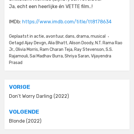
Ja, echt een heerlijke én VETTE film..!
IMDb:
https://www.imdb.com/title/tt8178634
Geplaatst in
actie
,
avontuur
,
dans
,
drama
,
musical
Getagd
Ajay Devgn
,
Alia Bhatt
,
Alison Doody
,
N.T. Rama Rao
Jr.
,
Olivia Morris
,
Ram Charan Teja
,
Ray Stevenson
,
S.S.
Rajamouli
,
Sai Madhav Burra
,
Shriya Saran
,
Vijayendra
Prasad
Bericht
VORIGE
navigatie
Don’t Worry Darling (2022)
VOLGENDE
Blonde (2022)