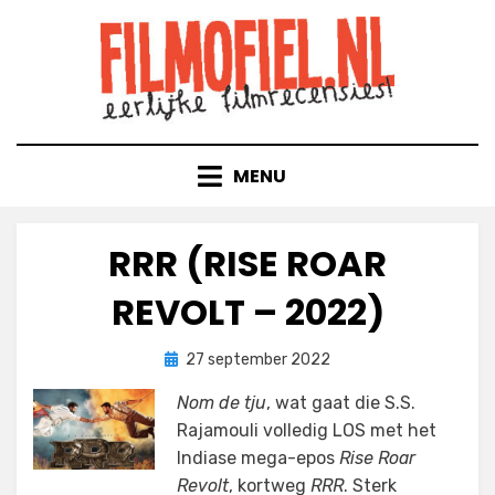
Doorgaan
naar
inhoud
MENU
RRR (RISE ROAR
REVOLT – 2022)
Geplaatst
door
27 september 2022
Filmofiel.nl
op
Nom de tju
, wat gaat die S.S.
Rajamouli volledig LOS met het
Indiase mega-epos
Rise Roar
Revolt
, kortweg
RRR
. Sterk