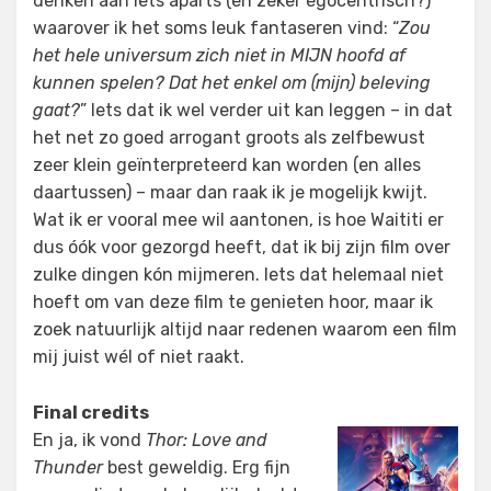
denken aan iets aparts (en zeker egocentrisch?)
waarover ik het soms leuk fantaseren vind: “
Zou
het hele universum zich niet in MIJN hoofd af
kunnen spelen? Dat het enkel om (mijn) beleving
gaat?
” Iets dat ik wel verder uit kan leggen – in dat
het net zo goed arrogant groots als zelfbewust
zeer klein geïnterpreteerd kan worden (en alles
daartussen) – maar dan raak ik je mogelijk kwijt.
Wat ik er vooral mee wil aantonen, is hoe Waititi er
dus óók voor gezorgd heeft, dat ik bij zijn film over
zulke dingen kón mijmeren. Iets dat helemaal niet
hoeft om van deze film te genieten hoor, maar ik
zoek natuurlijk altijd naar redenen waarom een film
mij juist wél of niet raakt.
Final credits
En ja, ik vond
Thor: Love and
Thunder
best geweldig. Erg fijn