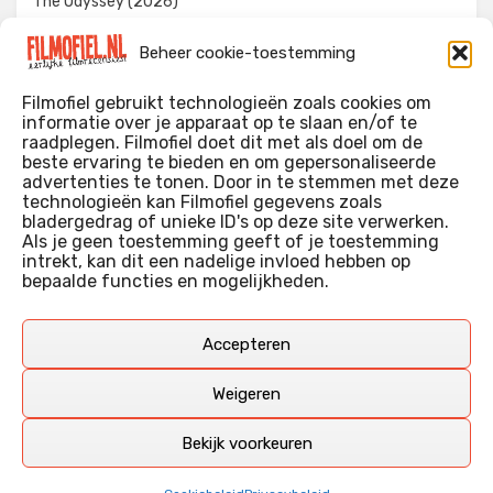
The Odyssey (2026)
Evil Dead Burn (2026)
Beheer cookie-toestemming
The Invite (2026)
Filmofiel gebruikt technologieën zoals cookies om
informatie over je apparaat op te slaan en/of te
raadplegen. Filmofiel doet dit met als doel om de
beste ervaring te bieden en om gepersonaliseerde
WIE IK BEN…?
advertenties te tonen. Door in te stemmen met deze
technologieën kan Filmofiel gegevens zoals
Ik ben ooit begonnen met m’n recensies omdat ik zoveel
bladergedrag of unieke ID's op deze site verwerken.
films keek dat ik af en toe niet meer wist welke ik nu wel of
Als je geen toestemming geeft of je toestemming
intrekt, kan dit een nadelige invloed hebben op
niet gezien had. Ik ben een filmliefhebber, heb als hobby nog
bepaalde functies en mogelijkheden.
erg lang in een videotheek gewerkt, en heb als coproducent
ook aan een aantal onafhankelijke films meegewerkt.
Deze recensies zijn dan ook vooral vrij pretentieloze
Accepteren
uitbreidingen van m’n voormalige ‘videotheek-geouwehoer’,
aangevuld met een groeiende kennis over de kunde én de
Weigeren
kunst van het maken van film.
Bekijk voorkeuren
Copyright © Filmofiel.nl – 2026