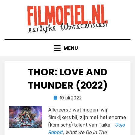
Doorgaan
naar
inhoud
MENU
THOR: LOVE AND
THUNDER (2022)
Geplaatst
door
10 juli 2022
Filmofiel.nl
op
Allereerst: wat mogen ‘wij’
filmkijkers blij zijn met het enorme
(komische) talent van Taika –
Jojo
Rabbit
,
What We Do In The