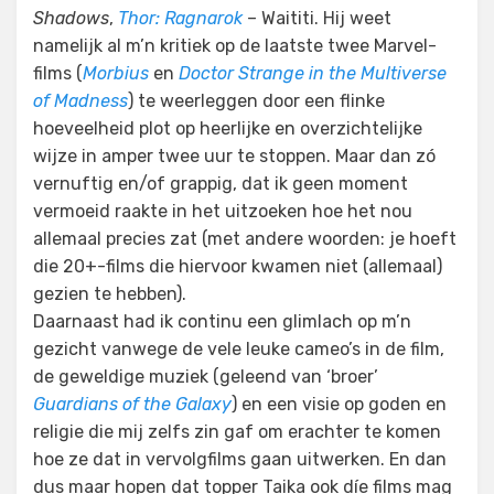
Shadows
,
Thor: Ragnarok
– Waititi. Hij weet
namelijk al m’n kritiek op de laatste twee Marvel-
films (
Morbius
en
Doctor Strange in the Multiverse
of Madness
) te weerleggen door een flinke
hoeveelheid plot op heerlijke en overzichtelijke
wijze in amper twee uur te stoppen. Maar dan zó
vernuftig en/of grappig, dat ik geen moment
vermoeid raakte in het uitzoeken hoe het nou
allemaal precies zat (met andere woorden: je hoeft
die 20+-films die hiervoor kwamen niet (allemaal)
gezien te hebben).
Daarnaast had ik continu een glimlach op m’n
gezicht vanwege de vele leuke cameo’s in de film,
de geweldige muziek (geleend van ‘broer’
Guardians of the Galaxy
) en een visie op goden en
religie die mij zelfs zin gaf om erachter te komen
hoe ze dat in vervolgfilms gaan uitwerken. En dan
dus maar hopen dat topper Taika ook díe films mag