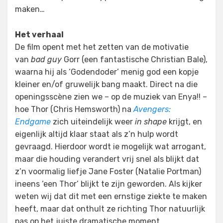
maken…
Het verhaal
De film opent met het zetten van de motivatie
van
bad guy
Gorr (een fantastische Christian Bale),
waarna hij als ‘Godendoder’ menig god een kopje
kleiner en/of gruwelijk bang maakt. Direct na die
openingsscène zien we – op de muziek van Enya!! –
hoe Thor (Chris Hemsworth) na
Avengers:
Endgame
zich uiteindelijk weer
in shape
krijgt, en
eigenlijk altijd klaar staat als z’n hulp wordt
gevraagd. Hierdoor wordt ie mogelijk wat arrogant,
maar die houding verandert vrij snel als blijkt dat
z’n voormalig liefje Jane Foster (Natalie Portman)
ineens ‘een Thor’ blijkt te zijn geworden. Als kijker
weten wij dat dit met een ernstige ziekte te maken
heeft, maar dat onthult ze richting Thor natuurlijk
pas op het juiste dramatische moment.