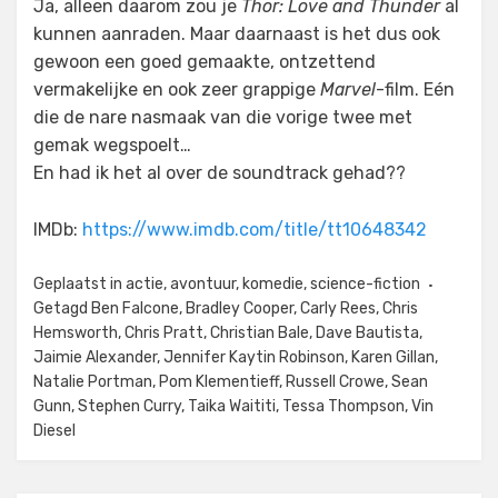
Ja, alleen daarom zou je
Thor: Love and Thunder
al
kunnen aanraden. Maar daarnaast is het dus ook
gewoon een goed gemaakte, ontzettend
vermakelijke en ook zeer grappige
Marvel
-film. Eén
die de nare nasmaak van die vorige twee met
gemak wegspoelt…
En had ik het al over de soundtrack gehad??
IMDb:
https://www.imdb.com/title/tt10648342
Geplaatst in
actie
,
avontuur
,
komedie
,
science-fiction
Getagd
Ben Falcone
,
Bradley Cooper
,
Carly Rees
,
Chris
Hemsworth
,
Chris Pratt
,
Christian Bale
,
Dave Bautista
,
Jaimie Alexander
,
Jennifer Kaytin Robinson
,
Karen Gillan
,
Natalie Portman
,
Pom Klementieff
,
Russell Crowe
,
Sean
Gunn
,
Stephen Curry
,
Taika Waititi
,
Tessa Thompson
,
Vin
Diesel