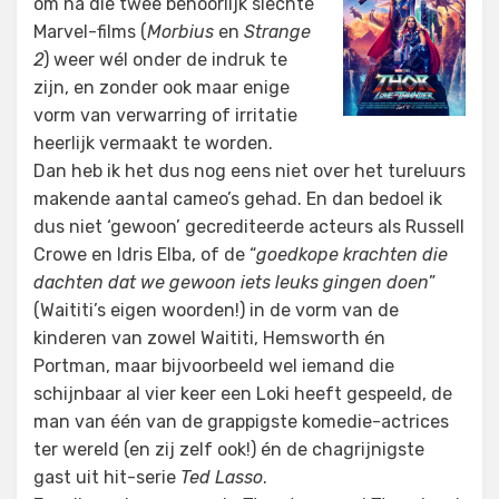
om na die twee behoorlijk slechte
Marvel-films (
Morbius
en
Strange
2
) weer wél onder de indruk te
zijn, en zonder ook maar enige
vorm van verwarring of irritatie
heerlijk vermaakt te worden.
Dan heb ik het dus nog eens niet over het tureluurs
makende aantal cameo’s gehad. En dan bedoel ik
dus niet ‘gewoon’ gecrediteerde acteurs als Russell
Crowe en Idris Elba, of de “
goedkope krachten die
dachten dat we gewoon iets leuks gingen doen
”
(Waititi’s eigen woorden!) in de vorm van de
kinderen van zowel Waititi, Hemsworth én
Portman, maar bijvoorbeeld wel iemand die
schijnbaar al vier keer een Loki heeft gespeeld, de
man van één van de grappigste komedie-actrices
ter wereld (en zij zelf ook!) én de chagrijnigste
gast uit hit-serie
Ted Lasso
.