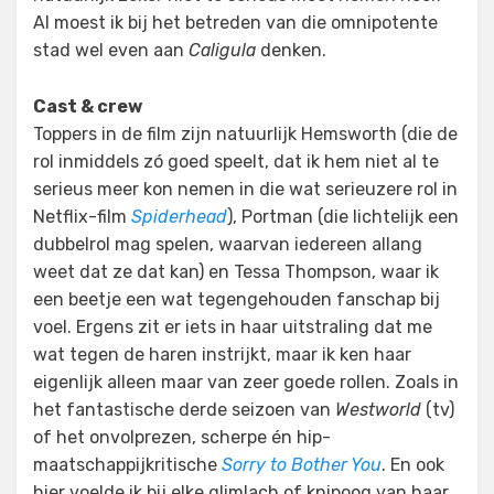
Al moest ik bij het betreden van die omnipotente
stad wel even aan
Caligula
denken.
Cast & crew
Toppers in de film zijn natuurlijk Hemsworth (die de
rol inmiddels zó goed speelt, dat ik hem niet al te
serieus meer kon nemen in die wat serieuzere rol in
Netflix-film
Spiderhead
), Portman (die lichtelijk een
dubbelrol mag spelen, waarvan iedereen allang
weet dat ze dat kan) en Tessa Thompson, waar ik
een beetje een wat tegengehouden fanschap bij
voel. Ergens zit er iets in haar uitstraling dat me
wat tegen de haren instrijkt, maar ik ken haar
eigenlijk alleen maar van zeer goede rollen. Zoals in
het fantastische derde seizoen van
Westworld
(tv)
of het onvolprezen, scherpe én hip-
maatschappijkritische
Sorry to Bother You
. En ook
hier voelde ik bij elke glimlach of knipoog van haar