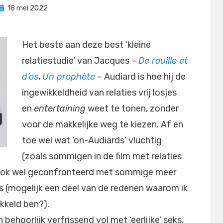
Geplaatst
door
18 mei 2022
Filmofiel.nl
op
Het beste aan deze best ‘kleine
relatiestudie’ van Jacques –
De rouille et
d’os
,
Un prophète
– Audiard is hoe hij de
ingewikkeldheid van relaties vrij losjes
en
entertaining
weet te tonen, zonder
voor de makkelijke weg te kiezen. Af en
toe wel wat ‘on-Audiards’ vluchtig
(zoals sommigen in de film met relaties
 ook wel geconfronteerd met sommige meer
ds (mogelijk een deel van de redenen waarom ik
kkeld ben?).
behoorlijk verfrissend vol met ‘eerlijke’ seks,