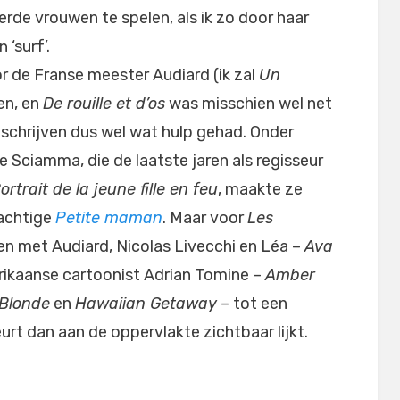
erde vrouwen te spelen, als ik zo door haar
 ‘surf’.
or de Franse meester Audiard (ik zal
Un
en, en
De rouille et d’os
was misschien wel net
t schrijven dus wel wat hulp gehad. Onder
Sciamma, die de laatste jaren als regisseur
ortrait de la jeune fille en feu
, maakte ze
rachtige
Petite maman
. Maar voor
Les
n met Audiard, Nicolas Livecchi en Léa –
Ava
erikaanse cartoonist Adrian Tomine –
Amber
Blonde
en
Hawaiian Getaway
– tot een
urt dan aan de oppervlakte zichtbaar lijkt.