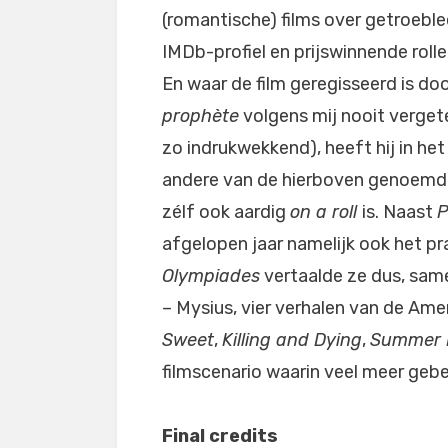
(romantische) films over getroeble
IMDb-profiel en prijswinnende rollen
En waar de film geregisseerd is do
prophète
volgens mij nooit verget
zo indrukwekkend), heeft hij in he
andere van de hierboven genoemde 
zélf ook aardig
on a roll
is. Naast
P
afgelopen jaar namelijk ook het p
Olympiades
vertaalde ze dus, same
– Mysius, vier verhalen van de Am
Sweet
,
Killing and Dying
,
Summer 
filmscenario waarin veel meer gebe
Final credits