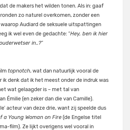
dat de makers het wilden tonen. Als in: gaaf
gronden zo naturel overkomen, zonder een
r waarop Audiard de seksuele uitspattingen
eeg ik wel even de gedachte: “
Hey, ben ik hier
ouderwetser in..?
”
film
topnotch
, wat dan natuurlijk vooral de
r ik denk dat ik het meest onder de indruk was
net wat gelaagder is – met tal van
n Émilie (en zeker dan die van Camille).
e’ acteur van deze drie, want zij speelde dus
of a Young Woman on Fire
(de Engelse titel
film). Ze lijkt overigens wel vooral in