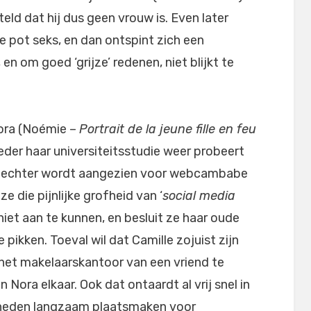
steld dat hij dus geen vrouw is. Even later
e pot seks, en dan ontspint zich een
 en om goed ‘grijze’ redenen, niet blijkt te
ora (Noémie –
Portrait de la jeune fille en feu
treder haar universiteitsstudie weer probeert
tje echter wordt aangezien voor webcambabe
e die pijnlijke grofheid van ‘
social media
 niet aan te kunnen, en besluit ze haar oude
 pikken. Toeval wil dat Camille zojuist zijn
 het makelaarskantoor van een vriend te
Nora elkaar. Ook dat ontaardt al vrij snel in
kerheden langzaam plaatsmaken voor