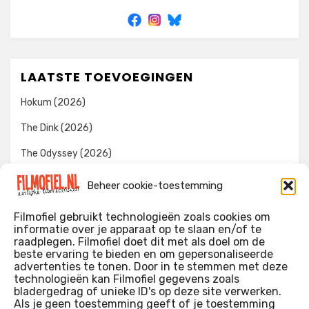
LAATSTE TOEVOEGINGEN
Hokum (2026)
The Dink (2026)
The Odyssey (2026)
Evil Dead Burn (2026)
Beheer cookie-toestemming
The Invite (2026)
Filmofiel gebruikt technologieën zoals cookies om
informatie over je apparaat op te slaan en/of te
raadplegen. Filmofiel doet dit met als doel om de
beste ervaring te bieden en om gepersonaliseerde
WIE IK BEN…?
advertenties te tonen. Door in te stemmen met deze
technologieën kan Filmofiel gegevens zoals
Ik ben ooit begonnen met m’n recensies omdat ik zoveel
bladergedrag of unieke ID's op deze site verwerken.
films keek dat ik af en toe niet meer wist welke ik nu wel of
Als je geen toestemming geeft of je toestemming