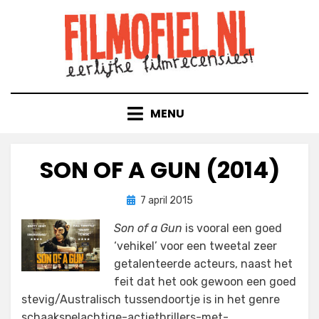
Doorgaan
naar
inhoud
MENU
SON OF A GUN (2014)
Geplaatst
door
7 april 2015
Filmofiel.nl
op
Son of a Gun
is vooral een goed
‘vehikel’ voor een tweetal zeer
getalenteerde acteurs, naast het
feit dat het ook gewoon een goed
stevig/Australisch tussendoortje is in het genre
schaakspelachtige-actiethrillers-met-