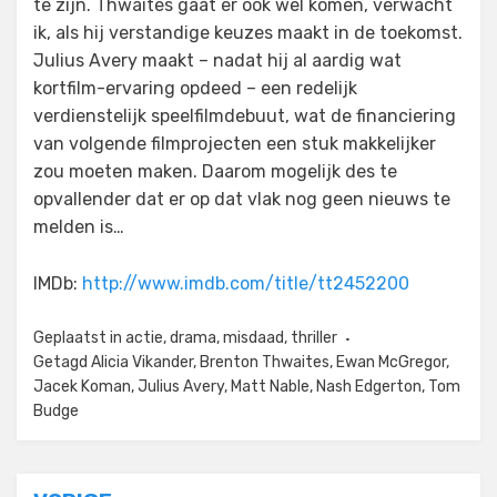
te zijn. Thwaites gaat er ook wel komen, verwacht
ik, als hij verstandige keuzes maakt in de toekomst.
Julius Avery maakt – nadat hij al aardig wat
kortfilm-ervaring opdeed – een redelijk
verdienstelijk speelfilmdebuut, wat de financiering
van volgende filmprojecten een stuk makkelijker
zou moeten maken. Daarom mogelijk des te
opvallender dat er op dat vlak nog geen nieuws te
melden is…
IMDb:
http://www.imdb.com/title/tt2452200
Geplaatst in
actie
,
drama
,
misdaad
,
thriller
Getagd
Alicia Vikander
,
Brenton Thwaites
,
Ewan McGregor
,
Jacek Koman
,
Julius Avery
,
Matt Nable
,
Nash Edgerton
,
Tom
Budge