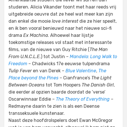
studeren. Alicia Vikander toont met haar reeds vrij
uitgebreide oeuvre dat ze heel wat meer kan zijn
dan enkel die mooie
love interest
die ze hier speelt,
en ik ben vooral benieuwd naar het nieuwe sci-fi
drama
Ex Machina
. Alhoewel haar lijstje
toekomstige releases vol staat met interessante
films, van de nieuwe van Guy Ritchie (
The Man
From U.N.C.L.E.
) tot Justin –
Mandela: Long Walk to
Freedom
– Chadwicks 17e eeuwse tulpendrama
Tulip Fever
en van Derek –
Blue Valentine
,
The
Place beyond the Pines
– Cianfrance’s
The Light
Between Oceans
tot Tom Hoopers
The Danish Girl
,
die eerder al opzien baarde doordat de ‘verse’
Oscarwinnaar Eddie –
The Theory of Everything
–
Redmayne daarin te zien is als een Deense
transseksuele kunstenaar.
Naast deze hoofdrolspelers doet Ewan McGregor