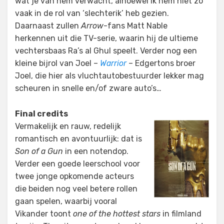
wat je van hem verwacht, alhoewel ik hem niet zo
vaak in de rol van ‘slechterik’ heb gezien.
Daarnaast zullen
Arrow
-fans Matt Nable
herkennen uit die TV-serie, waarin hij de ultieme
vechtersbaas Ra’s al Ghul speelt. Verder nog een
kleine bijrol van Joel –
Warrior
– Edgertons broer
Joel, die hier als vluchtautobestuurder lekker mag
scheuren in snelle en/of zware auto’s…
Final credits
Vermakelijk en rauw, redelijk
romantisch en avontuurlijk: dat is
Son of a Gun
in een notendop.
Verder een goede leerschool voor
twee jonge opkomende acteurs
die beiden nog veel betere rollen
gaan spelen, waarbij vooral
Vikander toont
one of the hottest stars
in filmland