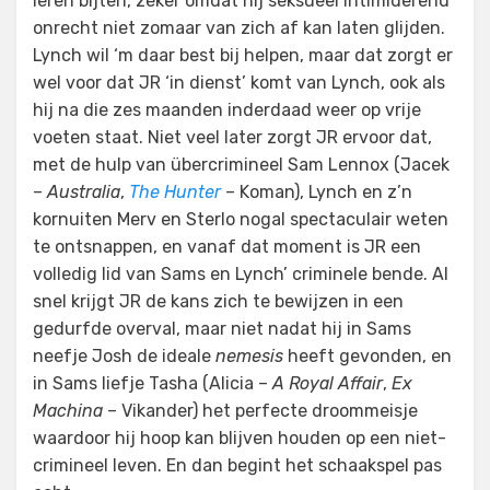
leren bijten, zeker omdat hij seksueel intimiderend
onrecht niet zomaar van zich af kan laten glijden.
Lynch wil ‘m daar best bij helpen, maar dat zorgt er
wel voor dat JR ‘in dienst’ komt van Lynch, ook als
hij na die zes maanden inderdaad weer op vrije
voeten staat. Niet veel later zorgt JR ervoor dat,
met de hulp van übercrimineel Sam Lennox (Jacek
–
Australia
,
The Hunter
– Koman), Lynch en z’n
kornuiten Merv en Sterlo nogal spectaculair weten
te ontsnappen, en vanaf dat moment is JR een
volledig lid van Sams en Lynch’ criminele bende. Al
snel krijgt JR de kans zich te bewijzen in een
gedurfde overval, maar niet nadat hij in Sams
neefje Josh de ideale
nemesis
heeft gevonden, en
in Sams liefje Tasha (Alicia –
A Royal Affair
,
Ex
Machina
– Vikander) het perfecte droommeisje
waardoor hij hoop kan blijven houden op een niet-
crimineel leven. En dan begint het schaakspel pas