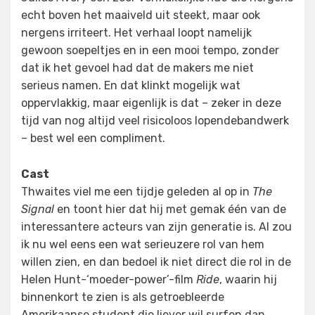
echt boven het maaiveld uit steekt, maar ook
nergens irriteert. Het verhaal loopt namelijk
gewoon soepeltjes en in een mooi tempo, zonder
dat ik het gevoel had dat de makers me niet
serieus namen. En dat klinkt mogelijk wat
oppervlakkig, maar eigenlijk is dat – zeker in deze
tijd van nog altijd veel risicoloos lopendebandwerk
– best wel een compliment.
Cast
Thwaites viel me een tijdje geleden al op in
The
Signal
en toont hier dat hij met gemak één van de
interessantere acteurs van zijn generatie is. Al zou
ik nu wel eens een wat serieuzere rol van hem
willen zien, en dan bedoel ik niet direct die rol in de
Helen Hunt-‘moeder-power’-film
Ride
, waarin hij
binnenkort te zien is als getroebleerde
Amerikaanse student die liever wil surfen dan