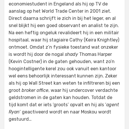
economiestudent in Engeland als hij op TV de
aanslag op het World Trade Center in 2001 ziet.
Direct daarna schrijft ie zich in bij het leger, en al
snel blijkt hij een goed observant en analist te zijn.
Na een heftig ongeluk revalideert hij in een militair
hospitaal, waar hij stagiaire Cathy (Keira Knightley)
ontmoet. Omdat z’n fysieke toestand wat onzeker
is wordt hij door de nogal
shady
Thomas Harper
(Kevin Costner) in de gaten gehouden, want zo’n
hoogintelligente kerel zou ook vanuit een kantoor
wel eens behoorlijk interessant kunnen zijn. Zeker
als hij op Wall Street kan weten te infiltreren bij een
groot
broker office
, waar hij undercover verdachte
geldstromen in de gaten kan houden. Totdat de
tijd komt dat er iets ‘groots’ opvalt en hij als ‘
agent
Ryan
‘ geactiveerd wordt en naar Moskou wordt
gestuurd…