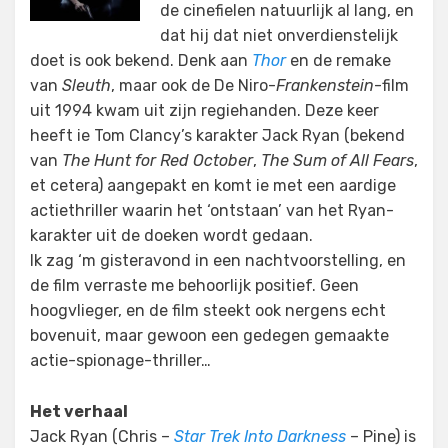
de cinefielen natuurlijk al lang, en
dat hij dat niet onverdienstelijk
doet is ook bekend. Denk aan
Thor
en de remake
van
Sleuth
, maar ook de De Niro-
Frankenstein
-film
uit 1994 kwam uit zijn regiehanden. Deze keer
heeft ie Tom Clancy’s karakter Jack Ryan (bekend
van
The Hunt for Red October
,
The Sum of All Fears
,
et cetera) aangepakt en komt ie met een aardige
actiethriller waarin het ‘ontstaan’ van het Ryan-
karakter uit de doeken wordt gedaan.
Ik zag ‘m gisteravond in een nachtvoorstelling, en
de film verraste me behoorlijk positief. Geen
hoogvlieger, en de film steekt ook nergens echt
bovenuit, maar gewoon een gedegen gemaakte
actie-spionage-thriller…
Het verhaal
Jack Ryan (Chris –
Star Trek Into Darkness
– Pine) is