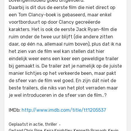
bovengemiddeld goed uitgevoerd.
Daarbij is dit dus de eerste film die niet direct op
een Tom Clancy-boek is gebaseerd, maar enkel
voortborduurt op door Clancy gecreëerde
karakters. Het is ook de eerste Jack Ryan-film die
ruim onder de twee uur blijft (die andere zitten
daar, op één na, allemaal ruim boven), plus dat ik na
het zien van de film wel kan stellen dat hier
eindelijk weer eens een keer een geweldige trailer
bij gemaakt is. De trailer zet je namelijk op de juiste
manier lichtjes op het verkeerde been, maar pakt
de sfeer van de film wel goed. En zijn dát niet de
beste trailers, die niks van het plot verraden maar
je wel introduceren in de sfeer van de film..?
IMDb:
http://www.imdb.com/title/tt1205537
Geplaatst in
actie
,
thriller
Getagd
Chris Pine
,
Keira Knightley
,
Kenneth Branagh
,
Kevin