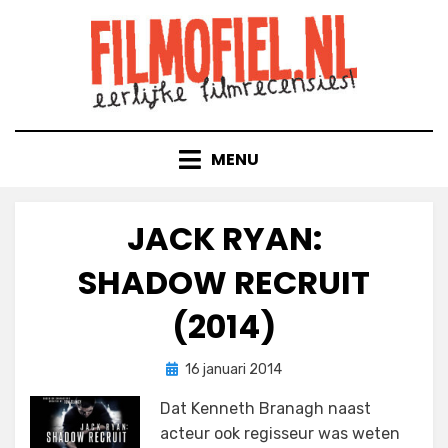
Doorgaan
naar
inhoud
MENU
JACK RYAN:
SHADOW RECRUIT
(2014)
Geplaatst
door
16 januari 2014
Filmofiel.nl
op
Dat Kenneth Branagh naast
acteur ook regisseur was weten