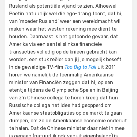
Rusland als potentiële vijand te zien. Alhoewel
Poetin natuurlijk wel die ego-drang toont, dat hij
van ‘moeder Rusland’ weer een wereldmacht wil
maken waar het westen rekening mee dient te
houden. Daarnaast is het getoonde gevaar, dat
Amerika via een aantal slinkse financiële
transacties volledig op de knieën gebracht kan
worden, een stuk reëler dan jij je mogelijk beseft.
In de geweldige TV-film
Too Big to Fail
uit 2011
horen we namelijk de toenmalig Amerikaanse
minister van Financiën zeggen dat hij op een
etentje tijdens de Olympische Spelen in Beijing
van z’n Chinese collega te horen kreeg dat hun
Russische collega het idee had geopperd om
Amerikaanse staatobligaties op de markt te gaan
dumpen, om zo de Amerikaanse economie onderuit
te halen. Dat de Chinese minister daar niet in mee
is gegaan (natuurlijk ook vanuit eigenbelang) is