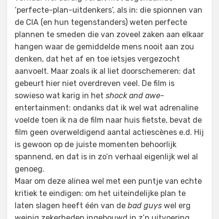
‘perfecte-plan-uitdenkers’, als in: die spionnen van
de CIA (en hun tegenstanders) weten perfecte
plannen te smeden die van zoveel zaken aan elkaar
hangen waar de gemiddelde mens nooit aan zou
denken, dat het af en toe ietsjes vergezocht
aanvoelt. Maar zoals ik al liet doorschemeren: dat
gebeurt hier niet overdreven veel. De film is
sowieso wat karig in het
shock and awe
-
entertainment: ondanks dat ik wel wat adrenaline
voelde toen ik na de film naar huis fietste, bevat de
film geen overweldigend aantal actiescènes e.d. Hij
is gewoon op de juiste momenten behoorlijk
spannend, en dat is in zo’n verhaal eigenlijk wel al
genoeg.
Maar om deze alinea wel met een puntje van echte
kritiek te eindigen: om het uiteindelijke plan te
laten slagen heeft één van de
bad guys
wel erg
weinig zekerheden ingebouwd in z’n uitvoering.