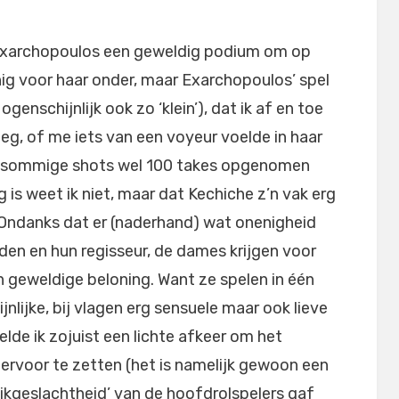
Exarchopoulos een geweldig podium om op
ig voor haar onder, maar Exarchopoulos’ spel
genschijnlijk ook zo ‘klein’), dat ik af en toe
eg, of me iets van een voyeur voelde in haar
oor sommige shots wel 100 takes opgenomen
g is weet ik niet, maar dat Kechiche z’n vak erg
k. Ondanks dat er (naderhand) wat onenigheid
iden en hun regisseur, de dames krijgen voor
 geweldige beloning. Want ze spelen in één
nlijke, bij vlagen erg sensuele maar ook lieve
oelde ik zojuist een lichte afkeer om het
 ervoor te zetten (het is namelijk gewoon een
elijkgeslachtheid’ van de hoofdrolspelers gaf