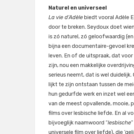
Naturel en universeel
La vie d’Adèle
biedt vooral Adèle 
door te breken. Seydoux doet wien
is zó naturel, zó geloofwaardig (en o
bijna een documentaire-gevoel kre
leven. En of de uitspraak, dat v
zijn, nou een makkelijke overdrijvin
serieus neemt, dat is wel duidelij
lijkt te zijn ontstaan tussen de me
hun gedurfde werk en inzet wel een
van de meest opvallende, mooie, pij
films over lesbische liefde. En al v
bijvoeglijk naamwoord “
lesbische
”
universele film over liefde), die ‘g