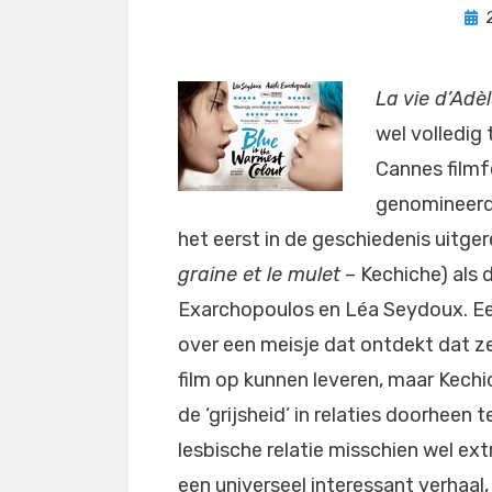
Gep
op
La vie d’Adè
wel volledig
Cannes filmfe
genomineerde
het eerst in de geschiedenis uitger
graine et le mulet
– Kechiche) als 
Exarchopoulos en Léa Seydoux. Een 
over een meisje dat ontdekt dat ze
film op kunnen leveren, maar Kech
de ‘grijsheid’ in relaties doorheen
lesbische relatie misschien wel ex
een universeel interessant verhaal