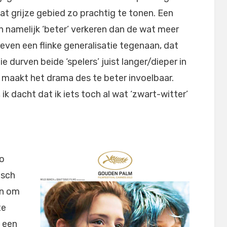
t grijze gebied zo prachtig te tonen. Een
 namelijk ‘beter’ verkeren dan de wat meer
 even een flinke generalisatie tegenaan, dat
e durven beide ‘spelers’ juist langer/dieper in
t maakt het drama des te beter invoelbaar.
ik dacht dat ik iets toch al wat ‘zwart-witter’
zo
isch
jn om
te
s een