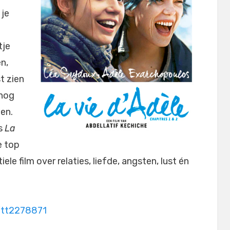
 je
tje
n,
t zien
 nog
en.
ts
La
e top
ele film over relaties, liefde, angsten, lust én
/tt2278871