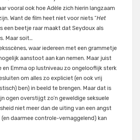
ar vooral ook hoe Adèle zich hierin langzaam
ijn. Want de film heet niet voor niets “
Het
ns een beetje raar maakt dat Seydoux als
s. Maar soit…
te seksscènes, waar iedereen met een grammetje
 mogelijk aanstoot aan kan nemen. Maar juist
 en Emma op lustniveau zo ongelooflijk sterk
sluiten om alles zo expliciet (en ook vrij
stisch) ben) in beeld te brengen. Maar dat is
mijn ogen overstijgt zo’n geweldige seksuele
tsheid niet meer dan de uiting van een angst
er’ (en daarmee controle-vernaggelend) kan