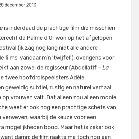
laatst
door
28 december 2013
Filmofiel.nl
le
is inderdaad de prachtige film die misschien
 terecht de Palme d’Or won op het afgelopen
stival (ik zag nog lang niet alle andere
 films, vandaar m’n ’twijfel’), overigens voor
eikt aan zowel de regisseur (Abdellatif –
La
de twee hoofdrolspeelsters Adèle
geweldig subtiel, rustig en naturel verhaal
 op vrouwen valt. Dat alleen zou al een mooie
iche weet er ook nog een prachtige schets van
 te verweven, waarbij de keuze voor een
tra mogelijkheden bood. Maar het is zeker ook
, want damn: de film raakte me toch nog een