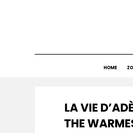
Doorgaan
naar
inhoud
HOME
ZO
LA VIE D’ADÈ
THE WARMES