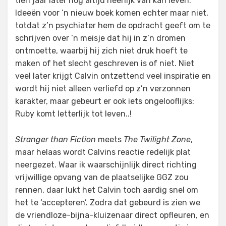
tien jaar later nog altijd heerlijk van kan leven.
Ideeën voor ’n nieuw boek komen echter maar niet,
totdat z’n psychiater hem de opdracht geeft om te
schrijven over ’n meisje dat hij in z’n dromen
ontmoette, waarbij hij zich niet druk hoeft te
maken of het slecht geschreven is of niet. Niet
veel later krijgt Calvin ontzettend veel inspiratie en
wordt hij niet alleen verliefd op z’n verzonnen
karakter, maar gebeurt er ook iets ongelooflijks:
Ruby komt letterlijk tot leven..!
Stranger than Fiction
meets
The Twilight Zone
,
maar helaas wordt Calvins reactie redelijk plat
neergezet. Waar ik waarschijnlijk direct richting
vrijwillige opvang van de plaatselijke GGZ zou
rennen, daar lukt het Calvin toch aardig snel om
het te ‘accepteren’. Zodra dat gebeurd is zien we
de vriendloze-bijna-kluizenaar direct opfleuren, en