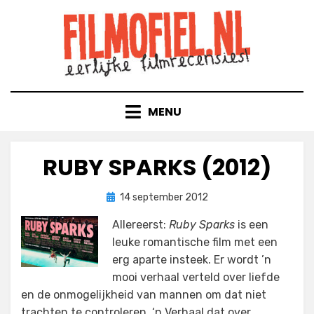
Doorgaan
naar
inhoud
MENU
RUBY SPARKS (2012)
Geplaatst
door
14 september 2012
Filmofiel.nl
op
Allereerst:
Ruby Sparks
is een
leuke romantische film met een
erg aparte insteek. Er wordt ’n
mooi verhaal verteld over liefde
en de onmogelijkheid van mannen om dat niet
trachten te controleren. ‘n Verhaal dat over