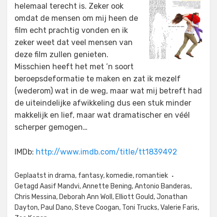
helemaal terecht is. Zeker ook
omdat de mensen om mij heen de
film echt prachtig vonden en ik
zeker weet dat veel mensen van
deze film zullen genieten.
Misschien heeft het met ’n soort
beroepsdeformatie te maken en zat ik mezelf
(wederom) wat in de weg, maar wat mij betreft had
de uiteindelijke afwikkeling dus een stuk minder
makkelijk en lief, maar wat dramatischer en véél
scherper gemogen…
IMDb:
http://www.imdb.com/title/tt1839492
Geplaatst in
drama
,
fantasy
,
komedie
,
romantiek
Getagd
Aasif Mandvi
,
Annette Bening
,
Antonio Banderas
,
Chris Messina
,
Deborah Ann Woll
,
Elliott Gould
,
Jonathan
Dayton
,
Paul Dano
,
Steve Coogan
,
Toni Trucks
,
Valerie Faris
,