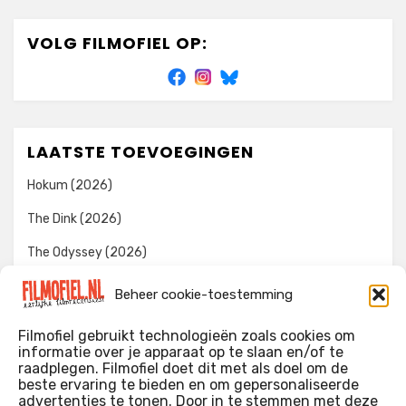
VOLG FILMOFIEL OP:
LAATSTE TOEVOEGINGEN
Hokum (2026)
The Dink (2026)
The Odyssey (2026)
Evil Dead Burn (2026)
Beheer cookie-toestemming
The Invite (2026)
Filmofiel gebruikt technologieën zoals cookies om
informatie over je apparaat op te slaan en/of te
raadplegen. Filmofiel doet dit met als doel om de
beste ervaring te bieden en om gepersonaliseerde
WIE IK BEN…?
advertenties te tonen. Door in te stemmen met deze