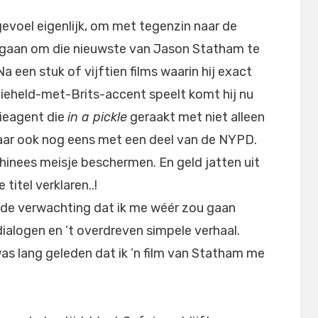
gevoel eigenlijk, om met tegenzin naar de
 gaan om die nieuwste van Jason Statham te
Na een stuk of vijftien films waarin hij exact
ieheld-met-Brits-accent speelt komt hij nu
tieagent die
in a pickle
geraakt met niet alleen
aar ook nog eens met een deel van de NYPD.
hinees meisje beschermen. En geld jatten uit
titel verklaren..!
t de verwachting dat ik me wéér zou gaan
dialogen en ’t overdreven simpele verhaal.
was lang geleden dat ik ’n film van Statham me