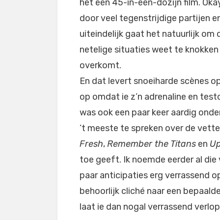
het een 45-in-een-dozijn film. Oka
door veel tegenstrijdige partijen 
uiteindelijk gaat het natuurlijk om
netelige situaties weet te knokken 
overkomt.
En dat levert snoeiharde scènes o
op omdat ie z’n adrenaline en test
was ook een paar keer aardig onder 
’t meeste te spreken over de vette
Fresh
,
Remember the Titans
en
Up
toe geeft. Ik noemde eerder al die 
paar anticipaties erg verrassend op
behoorlijk cliché naar een bepaal
laat ie dan nogal verrassend verlop