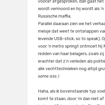
vooraf afgesproken, dan gaat het 
wordt vermoord en hij wordt als ’n
Russische maffia.
Parallel daaraan zien we het verhaa
meisje dat weet te ontsnappen van 
levende USB-stick, so to speak). 
voor ’n metro springt ontmoet hij M
redden van haar belagers, zoals zi
erachter dat z’n verleden als polit
alle vechttechnieken nog altijd gr
some ass
..!
Haha, als ik bovenstaande typ voe
komt te staan, door ‘m dan niet af