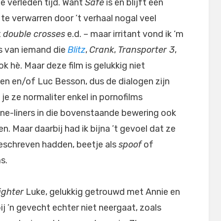
de verleden tijd. Want
Safe
is en blijft een
 te verwarren door ’t verhaal nogal veel
t
double crosses
e.d. – maar irritant vond ik ‘m
rs van iemand die
Blitz
,
Crank
,
Transporter 3
,
ok hè. Maar deze film is gelukkig niet
n en/of Luc Besson, dus de dialogen zijn
e ze normaliter enkel in pornofilms
one-liners in die bovenstaande bewering ook
. Maar daarbij had ik bijna ’t gevoel dat ze
eschreven hadden, beetje als
spoof
of
s.
ighter
Luke, gelukkig getrouwd met Annie en
ij ’n gevecht echter niet neergaat, zoals