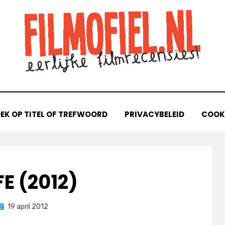
EK OP TITEL OF TREFWOORD
PRIVACYBELEID
COOKI
E (2012)
Geplaatst
door
19 april 2012
Filmofiel.nl
op