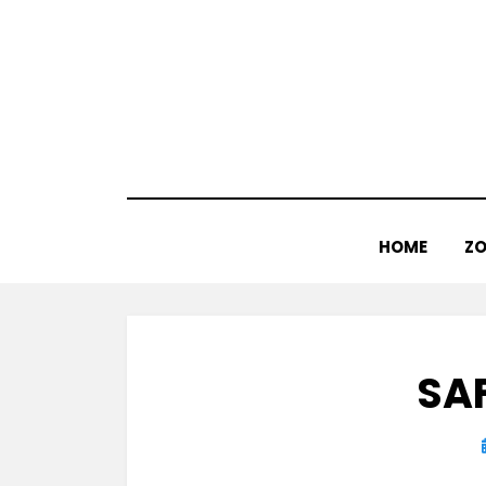
Doorgaan
naar
inhoud
HOME
ZO
SAF