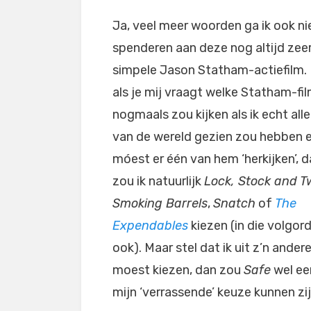
Ja, veel meer woorden ga ik ook ni
spenderen aan deze nog altijd zee
simpele Jason Statham-actiefilm.
als je mij vraagt welke Statham-fil
nogmaals zou kijken als ik echt alle
van de wereld gezien zou hebben e
móest er één van hem ‘herkijken’, 
zou ik natuurlijk
Lock, Stock and T
Smoking Barrels
,
Snatch
of
The
Expendables
kiezen (in die volgor
ook). Maar stel dat ik uit z’n andere
moest kiezen, dan zou
Safe
wel ee
mijn ‘verrassende’ keuze kunnen zi