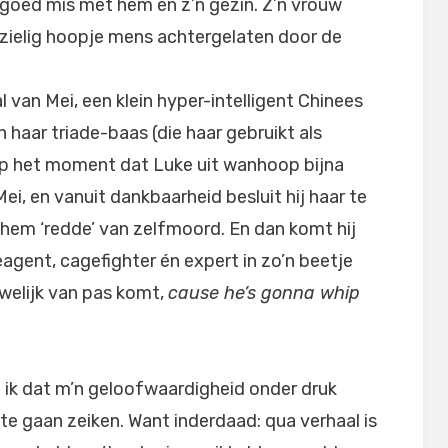
goed mis met hem en z’n gezin. Z’n vrouw
 zielig hoopje mens achtergelaten door de
l van Mei, een klein hyper-intelligent Chinees
haar triade-baas (die haar gebruikt als
Op het moment dat Luke uit wanhoop bijna
ei, en vanuit dankbaarheid besluit hij haar te
j hem ‘redde’ van zelfmoord. En dan komt hij
ieagent, cagefighter én expert in zo’n beetje
uwelijk van pas komt,
cause he’s gonna whip
l ik dat m’n geloofwaardigheid onder druk
 te gaan zeiken. Want inderdaad: qua verhaal is