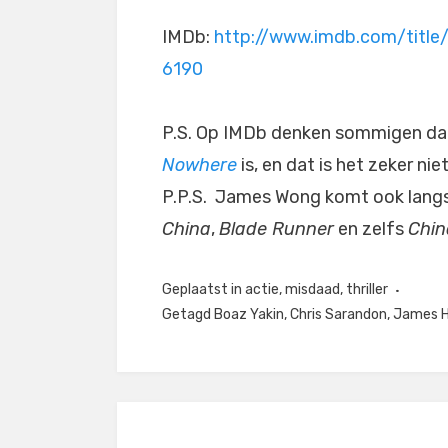
IMDb:
http://www.imdb.com/title
6190
P.S. Op IMDb denken sommigen dat
Nowhere
is, en dat is het zeker niet
P.P.S. James Wong komt ook langs,
China
,
Blade Runner
en zelfs
Chi
Geplaatst in
actie
,
misdaad
,
thriller
Getagd
Boaz Yakin
,
Chris Sarandon
,
James 