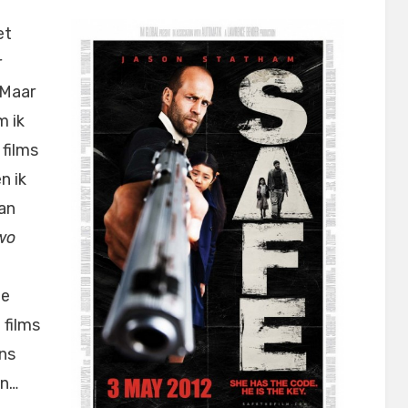
et
r
 Maar
m ik
 films
n ik
dan
wo
de
 films
ns
jn…