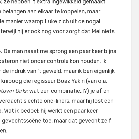
y, ze hebben ’t extra ingewikkeld gemaakt
en belangen aan elkaar te koppelen, maar
 de manier waarop Luke zich uit de nogal
terwijl hij er ook nog voor zorgt dat Mei niets
p. De man naast me sprong een paar keer bijna
osteron niet onder controle kon houden. Ik
de indruk van ’t geweld, maar ik ben eigenlijk
 knipoog die regisseur Boaz Yakin (van o.a.
town Girls
; wat een combinatie..!?) je af en
verdacht slechte one-liners, maar hij lost een
. Wat ik bedoel: hij werkt een paar keer
de gevechtsscène toe, maar dat gevecht zelf
en.