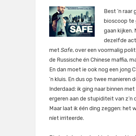
Best ’n raar 
bioscoop te
gaan kijken. 
dezelfde act
met
Safe
, over een voormalig poli
de Russische én Chinese maffia, m
En dan moet ie ook nog een jong C
’n kluis. En dus op twee manieren de 
Inderdaad: ik ging naar binnen me
ergeren aan de stupiditeit van z’n 
Maar laat ik één ding zeggen: het 
níet irriteerde.